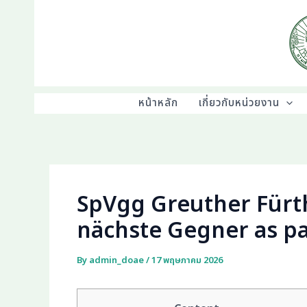
Skip
to
content
หน้าหลัก
เกี่ยวกับหน่วยงาน
SpVgg Greuther Fürth
nächste Gegner as par
By
admin_doae
/
17 พฤษภาคม 2026