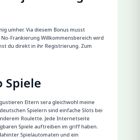
inig umher. Via diesem Bonus musst
ter No-Frankierung Willkommensbereich wird
 du direkt in ihr Registrierung. Zum
 Spiele
gustieren Eltern sera gleichwohl meine
deutschen Spielern sind einfache Slots bei
anderem Roulette. Jede Internetseite
ügbaren Spiele auftreiben im griff haben.
dahinter Spielautomaten und ein