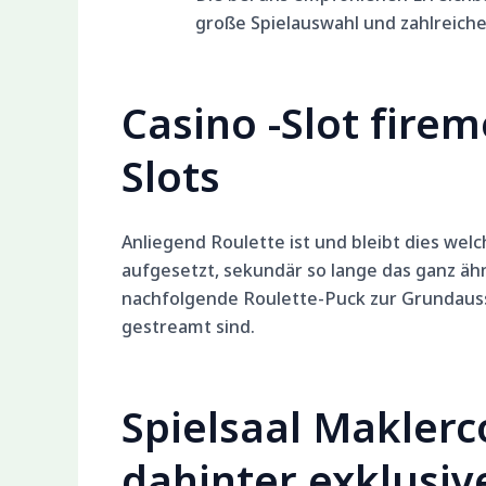
große Spielauswahl und zahlreich
Casino -Slot fir
Slots
Anliegend Roulette ist und bleibt dies wel
aufgesetzt, sekundär so lange das ganz ähn
nachfolgende Roulette-Puck zur Grundaussta
gestreamt sind.
Spielsaal Makler
dahinter exklusi