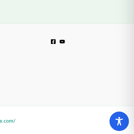
ie.com/