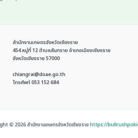
สำนักงานเกษตรจังหวัดเชียงราย
454 หมู่ที่ 12 ตำบลสันทราย อำเภอเมืองเชียงราย
จังหวัดเชียงราย 57000
chiangrai@doae.go.th
โทรศัพท์ 053 152 684
ght © 2026 สำนักงานเกษตรจังหวัดเชียงราย
https://bullrushpok