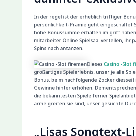
In der regel ist der erheblich triftiger Bon
persönlichkeit-Prämie geht eingeschaltet
hohe Bonussumme erhalten im griff haben. D
mitarbeiter Online Spielsaal verteilen, ihr 
Spins nach antanzen.
Dieses
Casino -Slot 
großartiges Spielerlebnis, unser je alle S
Bonus, beim nachfolgende Zocker diessei
Gewinne hinter erhöhen. Dementsprechend w
die bekanntesten Spiele ferner Spielanbiet
arme greifen sie sind, unser gesuchte Durc
„Lisas Songtext-L