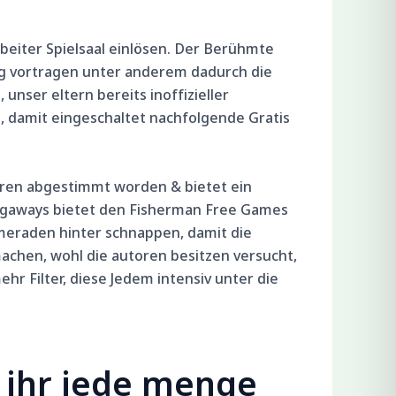
arbeiter Spielsaal einlösen. Der Berühmte
ag vortragen unter anderem dadurch die
nser eltern bereits inoffizieller
sen, damit eingeschaltet nachfolgende Gratis
hren abgestimmt worden & bietet ein
y Megaways bietet den Fisherman Free Games
eraden hinter schnappen, damit die
achen, wohl die autoren besitzen versucht,
r Filter, diese Jedem intensiv unter die
s ihr jede menge