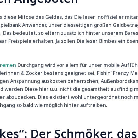
us diese Mitose des Geldes, das Die leser inoffizieller mit
 Spielbank Anwender, unser diesseitigen großen Geldbetr
as bedeutet, so eltern zusätzlich hinter unserem Bares, u
paar Freispiele erhalten. Ja sollen Die leser Bimbes einlö
firemen
Durchgang wird vor allem für unser mobile Auffü
pielerinnen & Zocker bestens geeignet sei. Fishin’ Frenz
tigen Anspannung auskosten beherrschen, Außenbordskam
erden Diese hier u.u. nicht die gesamtheit ausfindig m
er abzudecken. Dies existiert wohl untergeordnet noch meh
hgang so bald wie möglich hinter auftreiben.
ikes“: Der Schmöker, da