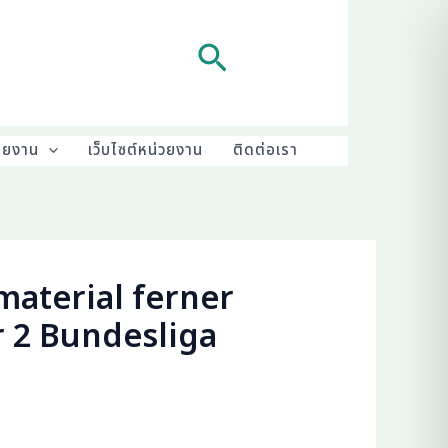
Search
ายงาน
เว็บไซต์หน่วยงาน
ติดต่อเรา
material ferner
r 2 Bundesliga