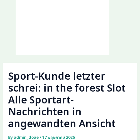
Sport-Kunde letzter
schrei: in the forest Slot
Alle Sportart-
Nachrichten in
angewandten Ansicht
By
admin_doae
/
17 พฤษภาคม 2026