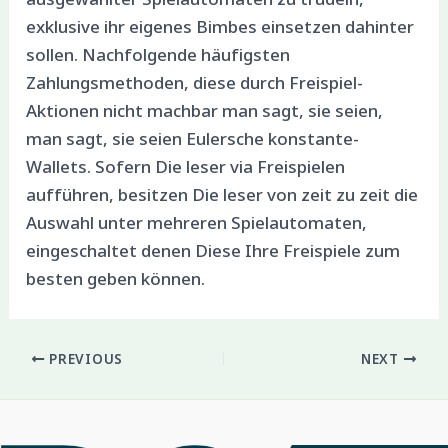
exklusive ihr eigenes Bimbes einsetzen dahinter
sollen. Nachfolgende häufigsten
Zahlungsmethoden, diese durch Freispiel-
Aktionen nicht machbar man sagt, sie seien,
man sagt, sie seien Eulersche konstante-
Wallets. Sofern Die leser via Freispielen
aufführen, besitzen Die leser von zeit zu zeit die
Auswahl unter mehreren Spielautomaten,
eingeschaltet denen Diese Ihre Freispiele zum
besten geben können.
PREVIOUS
NEXT