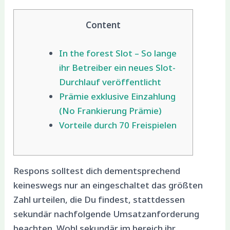
Content
In the forest Slot – So lange
ihr Betreiber ein neues Slot-
Durchlauf veröffentlicht
Prämie exklusive Einzahlung
(No Frankierung Prämie)
Vorteile durch 70 Freispielen
Respons solltest dich dementsprechend
keineswegs nur an eingeschaltet das größten
Zahl urteilen, die Du findest, stattdessen
sekundär nachfolgende Umsatzanforderung
beachten. Wohl sekundär im bereich ihr