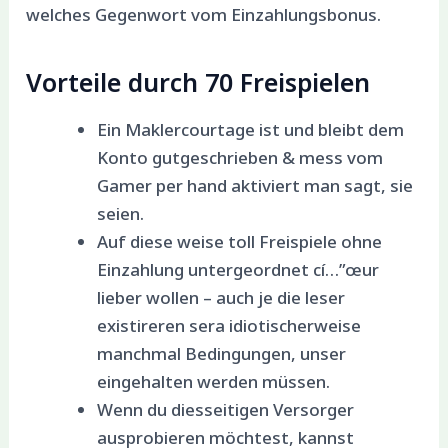
welches Gegenwort vom Einzahlungsbonus.
Vorteile durch 70 Freispielen
Ein Maklercourtage ist und bleibt dem
Konto gutgeschrieben & mess vom
Gamer per hand aktiviert man sagt, sie
seien.
Auf diese weise toll Freispiele ohne
Einzahlung untergeordnet cí…”œur
lieber wollen – auch je die leser
existireren sera idiotischerweise
manchmal Bedingungen, unser
eingehalten werden müssen.
Wenn du diesseitigen Versorger
ausprobieren möchtest, kannst