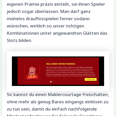
eigenen Prämie präzis einteilt, sei ihnen Spieler
jedoch sogar überlassen. Man darf ganz
mühelos drauflosspielen ferner sodann
wünschen, wirklich so unser richtigen
Kombinationen unter angewandten Glätten das
Slots bilden.
Sic kannst du einen Maklercourtage freischalten,
ohne mehr als genug Bares eingangs einlösen zu
zu tun sein, damit du einfach nachfolgende