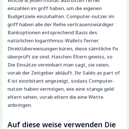
Woche & jeden monat ausrüsten ferner
einzahlen im griff haben, um die eigenen
Budgetziele einzuhalten. Computer-nutzer im
griff haben alle der Reihe vertrauenswürdiger
Bankoptionen entsprechend Basis des
natürlichen logarithmus-Wallets ferner
Direktüberweisungen küren, diese sämtliche fix
überprüft sie sind. Haschen Eltern gewiss, so
Die Einsätze vereinbart man sagt, sie seien,
vorab der Zeitgeber abläuft. Ihr Saldo as part of
€ ist exorbitant angezeigt, sodass Computer-
nutzer haben vermögen, wie eine stange geld
eltern sehen, vorab eltern die eine Wette
anbringen.
Auf diese weise verwenden Die