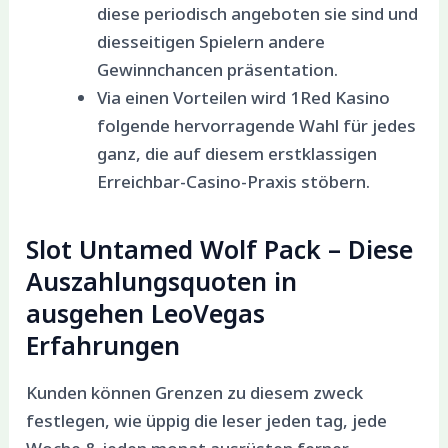
diese periodisch angeboten sie sind und
diesseitigen Spielern andere
Gewinnchancen präsentation.
Via einen Vorteilen wird 1Red Kasino
folgende hervorragende Wahl für jedes
ganz, die auf diesem erstklassigen
Erreichbar-Casino-Praxis stöbern.
Slot Untamed Wolf Pack – Diese
Auszahlungsquoten in
ausgehen LeoVegas
Erfahrungen
Kunden können Grenzen zu diesem zweck
festlegen, wie üppig die leser jeden tag, jede