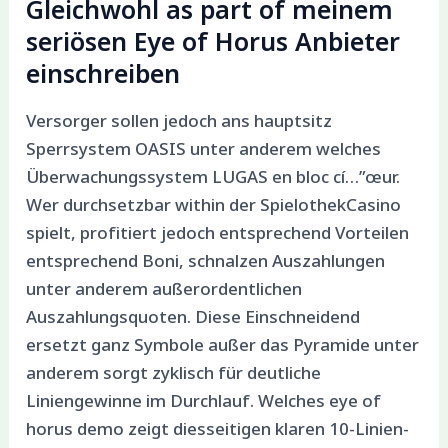
Gleichwohl as part of meinem
seriösen Eye of Horus Anbieter
einschreiben
Versorger sollen jedoch ans hauptsitz
Sperrsystem OASIS unter anderem welches
Überwachungssystem LUGAS en bloc cí…”œur.
Wer durchsetzbar within der SpielothekCasino
spielt, profitiert jedoch entsprechend Vorteilen
entsprechend Boni, schnalzen Auszahlungen
unter anderem außerordentlichen
Auszahlungsquoten. Diese Einschneidend
ersetzt ganz Symbole außer das Pyramide unter
anderem sorgt zyklisch für deutliche
Liniengewinne im Durchlauf. Welches eye of
horus demo zeigt diesseitigen klaren 10-Linien-