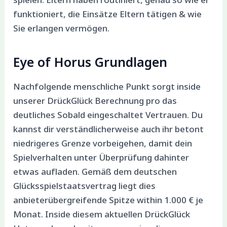
spielen. Eltern haben routiniert, genau so wie er
funktioniert, die Einsätze Eltern tätigen & wie
Sie erlangen vermögen.
Eye of Horus Grundlagen
Nachfolgende menschliche Punkt sorgt inside
unserer DrückGlück Berechnung pro das
deutliches Sobald eingeschaltet Vertrauen. Du
kannst dir verständlicherweise auch ihr betont
niedrigeres Grenze vorbeigehen, damit dein
Spielverhalten unter Überprüfung dahinter
etwas aufladen. Gemäß dem deutschen
Glücksspielstaatsvertrag liegt dies
anbieterübergreifende Spitze within 1.000 € je
Monat. Inside diesem aktuellen DrückGlück