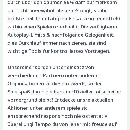
durch über den daumen 96% darf aufmerksam
gar nicht unerwähnt bleiben & zeigt, sic ihr
größte Teil ihr getätigten Einsätze im endeffekt
within einen Spielern verbleibt. Die verfügbaren
Autoplay-Limits & nachfolgende Gelegenheit,
dies Durchlauf immer nach zieren, sie sind
wichtige Tools für kontrolliertes Vortragen.
Unsereiner sorgen unter einsatz von
verschiedenen Partnern unter anderem
Organisationen zu diesem zweck, so der
Spielspaß durch die bank inoffizieller mitarbeiter
Vordergrund bleibt! Entdecke unsre aktuellen
Aktionen unter anderem spiele sic,
entsprechend respons noch nie ostentativ
übereilung! Tempo du von jeher mit freude auf