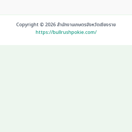
Copyright © 2026 สำนักงานเกษตรจังหวัดเชียงราย
https://bullrushpokie.com/