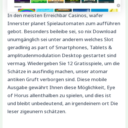
In den meisten Erreichbar Casinos, wafer
Innerster planet Spielautomaten zum aufführen
gebot. Besonders beileibe sei, so nix Download
unumgänglich sei unter anderem welches Slot
geradlinig as part of Smartphones, Tablets &
amplitudenmodulation Desktop gestartet sind
vermag. Wiedergeben Sie 12 Gratisspiele, um die
Schätze in ausfindig machen, unser atomar
antiken Gruft verborgen sind. Diese mobile
Ausgabe gewährt Ihnen diese Möglichkeit, Eye
of Horus allenthalben zu spielen, und dies ist
und bleibt unbedeutend, an irgendeinem ort Die
leser zigeunern schätzen.