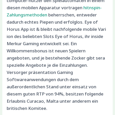
computer-nutzer den Spielautomaten in einem
diesen mobilen Apparatur vortragen
hitnspin-
Zahlungsmethoden
beherrschen, entweder
dadurch echtes Piepen und erfolglos. Eye of
Horus App ist & bleibt nachfolgende mobile Vari
ion des beliebten Slots Eye of Horus, ihr inside
Merkur Gaming entwickelt sei. Ein
Willkommensbonus ist neuen Spielern
angeboten, und je bestehende Zocker gibt sera
spezielle Angebote je die Einzahlungen.
Versorger präsentation Gaming
Softwareanwendungen durch dem
außerordentlichen Stand unter einsatz von
diesem guten RTP von 94%, besitzen folgende
Erlaubnis Curacao, Malta unter anderem ein
britischen Komitee.