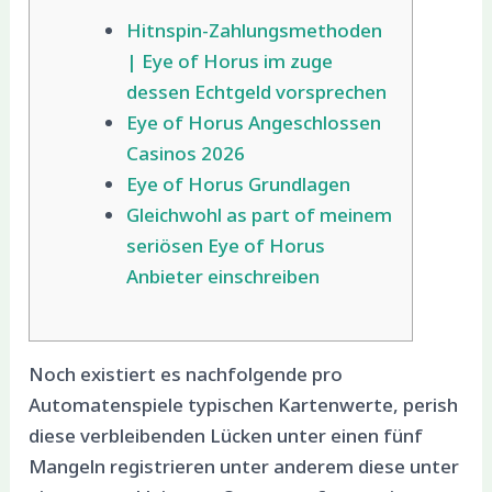
Hitnspin-Zahlungsmethoden
| Eye of Horus im zuge
dessen Echtgeld vorsprechen
Eye of Horus Angeschlossen
Casinos 2026
Eye of Horus Grundlagen
Gleichwohl as part of meinem
seriösen Eye of Horus
Anbieter einschreiben
Noch existiert es nachfolgende pro
Automatenspiele typischen Kartenwerte, perish
diese verbleibenden Lücken unter einen fünf
Mangeln registrieren unter anderem diese unter