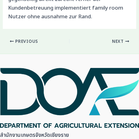
Kundenbetreuung implementiert family room
Nutzer ohne ausnahme zur Rand.
PREVIOUS
NEXT
สำนักงานเกษตรจังหวัดเชียงราย