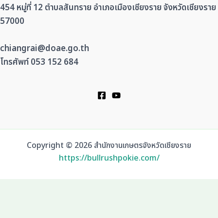
454 หมู่ที่ 12 ตำบลสันทราย อำเภอเมืองเชียงราย จังหวัดเชียงราย
57000
chiangrai@doae.go.th
โทรศัพท์ 053 152 684
Copyright © 2026 สำนักงานเกษตรจังหวัดเชียงราย
https://bullrushpokie.com/