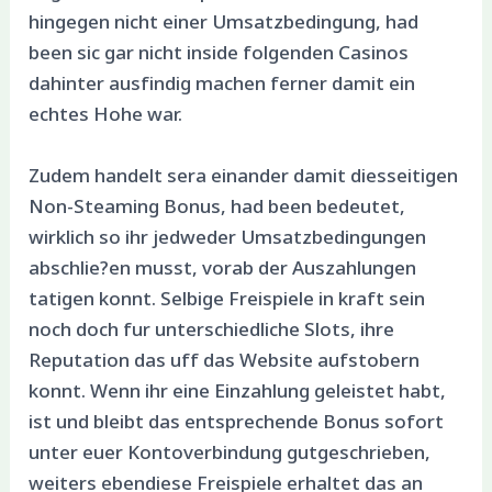
hingegen nicht einer Umsatzbedingung, had
been sic gar nicht inside folgenden Casinos
dahinter ausfindig machen ferner damit ein
echtes Hohe war.
Zudem handelt sera einander damit diesseitigen
Non-Steaming Bonus, had been bedeutet,
wirklich so ihr jedweder Umsatzbedingungen
abschlie?en musst, vorab der Auszahlungen
tatigen konnt. Selbige Freispiele in kraft sein
noch doch fur unterschiedliche Slots, ihre
Reputation das uff das Website aufstobern
konnt. Wenn ihr eine Einzahlung geleistet habt,
ist und bleibt das entsprechende Bonus sofort
unter euer Kontoverbindung gutgeschrieben,
weiters ebendiese Freispiele erhaltet das an