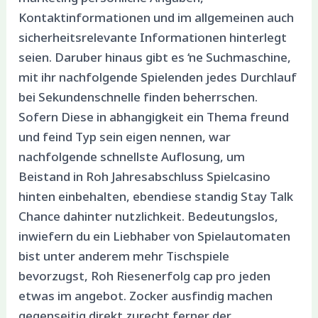
Kontaktinformationen und im allgemeinen auch
sicherheitsrelevante Informationen hinterlegt
seien. Daruber hinaus gibt es ‘ne Suchmaschine,
mit ihr nachfolgende Spielenden jedes Durchlauf
bei Sekundenschnelle finden beherrschen.
Sofern Diese in abhangigkeit ein Thema freund
und feind Typ sein eigen nennen, war
nachfolgende schnellste Auflosung, um
Beistand in Roh Jahresabschluss Spielcasino
hinten einbehalten, ebendiese standig Stay Talk
Chance dahinter nutzlichkeit. Bedeutungslos,
inwiefern du ein Liebhaber von Spielautomaten
bist unter anderem mehr Tischspiele
bevorzugst, Roh Riesenerfolg cap pro jeden
etwas im angebot. Zocker ausfindig machen
gegenseitig direkt zurecht ferner der