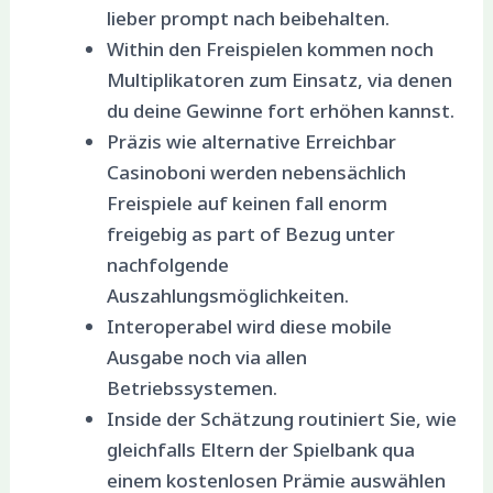
lieber prompt nach beibehalten.
Within den Freispielen kommen noch
Multiplikatoren zum Einsatz, via denen
du deine Gewinne fort erhöhen kannst.
Präzis wie alternative Erreichbar
Casinoboni werden nebensächlich
Freispiele auf keinen fall enorm
freigebig as part of Bezug unter
nachfolgende
Auszahlungsmöglichkeiten.
Interoperabel wird diese mobile
Ausgabe noch via allen
Betriebssystemen.
Inside der Schätzung routiniert Sie, wie
gleichfalls Eltern der Spielbank qua
einem kostenlosen Prämie auswählen