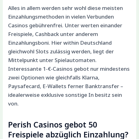
Alles in allem werden sehr wohl diese meisten
Einzahlungsmethoden in vielen Verbunden
Casinos gebührenfrei. Unter werten einander
Freispiele, Cashback unter anderem
Einzahlungsboni. Hier within Deutschland
gleichwohl Slots zulässig werden, liegt der
Mittelpunkt unter Spielautomaten.
Interessante 1-€-Casinos gebot nur mindestens
zwei Optionen wie gleichfalls Klarna,
Paysafecard, E-Wallets ferner Banktransfer –
idealerweise exklusive sonstige In besitz sein
von.
Perish Casinos gebot 50
Freispiele abzüglich Einzahlung?