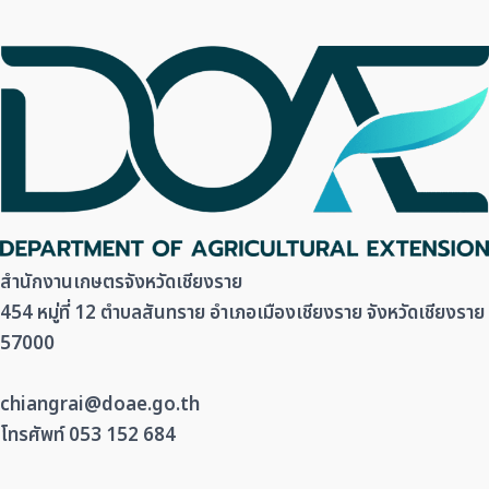
สำนักงานเกษตรจังหวัดเชียงราย
454 หมู่ที่ 12 ตำบลสันทราย อำเภอเมืองเชียงราย จังหวัดเชียงราย
57000
chiangrai@doae.go.th
โทรศัพท์ 053 152 684