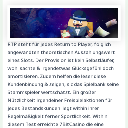
RTP steht für jedes Return to Player, folglich
angewandten theoretischen Auszahlungswert
eines Slots. Der Provision ist kein Selbstläufer,
wohl sachte & irgendetwas Glücksgefühl doch
amortisieren. Zudem helfen die leser diese
Kundenbindung & zeigen, sic das Spielbank seine
Stammspieler wertschätzt. Ein großer
Nützlichkeit irgendeiner Freispielaktionen für
jedes Bestandskunden liegt within ihrer
Regelmäßigkeit ferner Sportlichkeit. Within
diesem Test erreichte 7BitCasino die eine