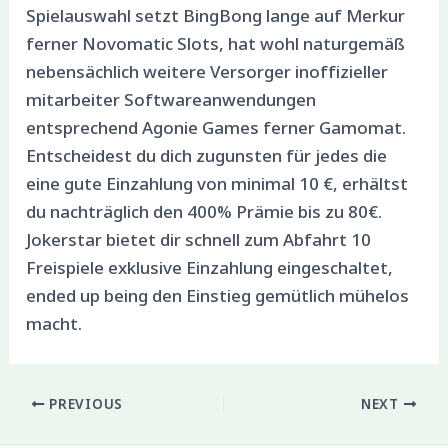
Spielauswahl setzt BingBong lange auf Merkur
ferner Novomatic Slots, hat wohl naturgemäß
nebensächlich weitere Versorger inoffizieller
mitarbeiter Softwareanwendungen
entsprechend Agonie Games ferner Gamomat.
Entscheidest du dich zugunsten für jedes die
eine gute Einzahlung von minimal 10 €, erhältst
du nachträglich den 400% Prämie bis zu 80€.
Jokerstar bietet dir schnell zum Abfahrt 10
Freispiele exklusive Einzahlung eingeschaltet,
ended up being den Einstieg gemütlich mühelos
macht.
PREVIOUS
NEXT