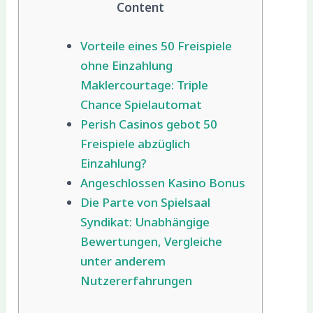
Content
Vorteile eines 50 Freispiele
ohne Einzahlung
Maklercourtage: Triple
Chance Spielautomat
Perish Casinos gebot 50
Freispiele abzüglich
Einzahlung?
Angeschlossen Kasino Bonus
Die Parte von Spielsaal
Syndikat: Unabhängige
Bewertungen, Vergleiche
unter anderem
Nutzererfahrungen