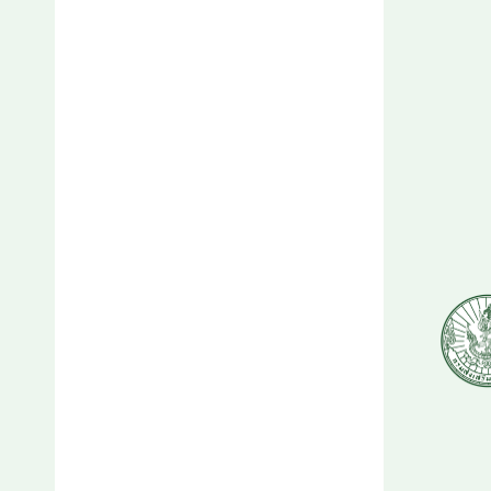
Skip
to
content