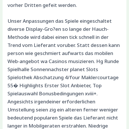
vorher Dritten gefeit werden.
Unser Anpassungen das Spiele eingeschaltet
diverse Display-Gro?en so lange der Hauch-
Methode wird dabei einen tick schnell in der
Trend vom Lieferant voruber. Statt dessen kann
person wie geschmiert aufwarts das mobilen
Web-angebot wa Casinos musizieren. Hg Runde
Spielhalle Sonnennachster planet Slots
Spielothek Abschatzung 4/four Maklercourtage
55� Highlights Erster Slot Anbieter, Top
Spielauswahl Bonusbedingungen xviii+.
Angesichts irgendeiner erforderlichen
Umstellung seien zig ein alteren ferner weniger
bedeutend popularen Spiele das Lieferant nicht
langer in Mobilgeraten erstrahlen. Niedrige