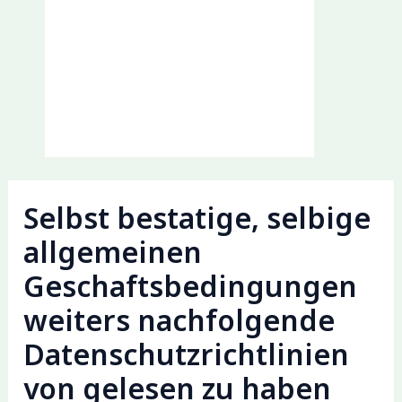
Selbst bestatige, selbige
allgemeinen
Geschaftsbedingungen
weiters nachfolgende
Datenschutzrichtlinien
von gelesen zu haben