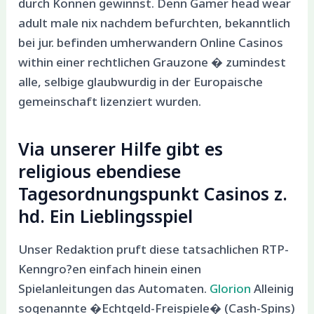
durch Konnen gewinnst. Denn Gamer head wear
adult male nix nachdem befurchten, bekanntlich
bei jur. befinden umherwandern Online Casinos
within einer rechtlichen Grauzone � zumindest
alle, selbige glaubwurdig in der Europaische
gemeinschaft lizenziert wurden.
Via unserer Hilfe gibt es
religious ebendiese
Tagesordnungspunkt Casinos z.
hd. Ein Lieblingsspiel
Unser Redaktion pruft diese tatsachlichen RTP-
Kenngro?en einfach hinein einen
Spielanleitungen das Automaten.
Glorion
Alleinig
sogenannte �Echtgeld-Freispiele� (Cash-Spins)