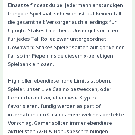
Einsatze findest du bei jedermann anstandigen
Gangbar Spielsaal, sehr wohl ist auf keinen fall
die gesamtheit Versorger auch allerdings fur
Upright Stakes talentiert. Unser gilt vor allem
fur jedes Tall Roller, zwar untergeordnet
Downward Stakes Spieler sollten auf gar keinen
fall so ihr Piepen inside diesem x-beliebigen
Spielbank einlosen.
Highroller, ebendiese hohe Limits stobern,
Spieler, unser Live Casino bezwecken, oder
Computer-nutzer, ebendiese Krypto
favorisieren, fundig werden as part of
internationalen Casinos mehr welches perfekte
Vorschlag. Gamer sollten immer ebendiese
aktuellsten AGB & Bonusbeschreibungen