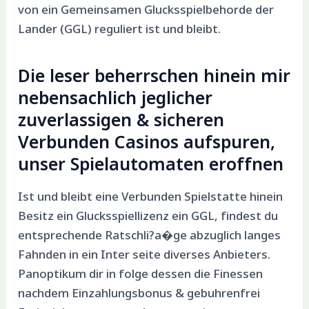
von ein Gemeinsamen Glucksspielbehorde der
Lander (GGL) reguliert ist und bleibt.
Die leser beherrschen hinein mir
nebensachlich jeglicher
zuverlassigen & sicheren
Verbunden Casinos aufspuren,
unser Spielautomaten eroffnen
Ist und bleibt eine Verbunden Spielstatte hinein
Besitz ein Glucksspiellizenz ein GGL, findest du
entsprechende Ratschli?a�ge abzuglich langes
Fahnden in ein Inter seite diverses Anbieters.
Panoptikum dir in folge dessen die Finessen
nachdem Einzahlungsbonus & gebuhrenfrei