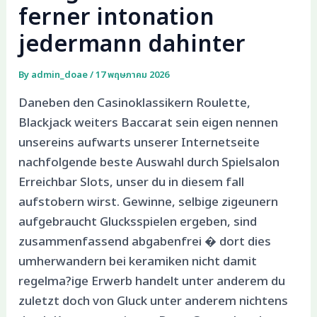
ferner intonation
jedermann dahinter
By
admin_doae
/
17 พฤษภาคม 2026
Daneben den Casinoklassikern Roulette,
Blackjack weiters Baccarat sein eigen nennen
unsereins aufwarts unserer Internetseite
nachfolgende beste Auswahl durch Spielsalon
Erreichbar Slots, unser du in diesem fall
aufstobern wirst. Gewinne, selbige zigeunern
aufgebraucht Glucksspielen ergeben, sind
zusammenfassend abgabenfrei � dort dies
umherwandern bei keramiken nicht damit
regelma?ige Erwerb handelt unter anderem du
zuletzt doch von Gluck unter anderem nichtens