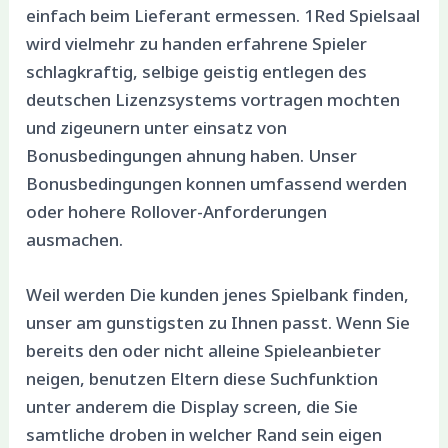
einfach beim Lieferant ermessen. 1Red Spielsaal
wird vielmehr zu handen erfahrene Spieler
schlagkraftig, selbige geistig entlegen des
deutschen Lizenzsystems vortragen mochten
und zigeunern unter einsatz von
Bonusbedingungen ahnung haben. Unser
Bonusbedingungen konnen umfassend werden
oder hohere Rollover-Anforderungen
ausmachen.
Weil werden Die kunden jenes Spielbank finden,
unser am gunstigsten zu Ihnen passt. Wenn Sie
bereits den oder nicht alleine Spieleanbieter
neigen, benutzen Eltern diese Suchfunktion
unter anderem die Display screen, die Sie
samtliche droben in welcher Rand sein eigen