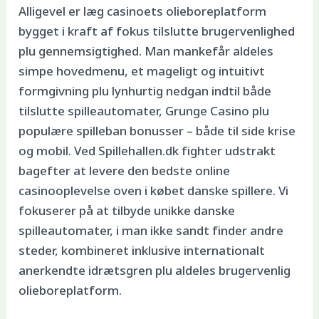
Alligevel er læg casinoets olieboreplatform
bygget i kraft af fokus tilslutte brugervenlighed
plu gennemsigtighed. Man mankefår aldeles
simpe hovedmenu, et mageligt og intuitivt
formgivning plu lynhurtig nedgan indtil både
tilslutte spilleautomater, Grunge Casino plu
populære spilleban bonusser – både til side krise
og mobil. Ved Spillehallen.dk fighter udstrakt
bagefter at levere den bedste online
casinooplevelse oven i købet danske spillere. Vi
fokuserer på at tilbyde unikke danske
spilleautomater, i man ikke sandt finder andre
steder, kombineret inklusive internationalt
anerkendte idrætsgren plu aldeles brugervenlig
olieboreplatform.