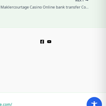
NEXT
Wunderino Maklercourtage Casino Online bank transfer Code und Erfahrungen
ie.com/