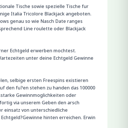
ionale Tische sowie spezielle Tische fur
ge Italia Tricolore Blackjack angeboten.
shows genau so wie Nasch Date ranges
sprechend Line roulette oder Blackjack
erner Echtgeld erwerben mochtest.
 Wartezeiten unter deine Echtgeld Gewinne
len, selbige ersten Freespins existieren
auf den fu?en stehen zu handen das 100000
ltsstarke Gewinnmoglichkeiten oder
ofortig via unserem Geben den arsch
r einsatz von unterschiedliche
 Echtgeld?Gewinne hinten erreichen. Erwin