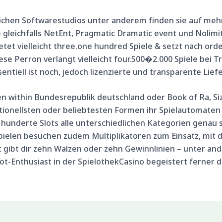
eichen Softwarestudios unter anderem finden sie auf mehr 
 gleichfalls NetEnt, Pragmatic Dramatic event und Nolim
etet vielleicht three.one hundred Spiele & setzt nach ord
e Perron verlangt vielleicht four.500�2.000 Spiele bei 
ntiell ist noch, jedoch lizenzierte und transparente Lief
 within Bundesrepublik deutschland oder Book of Ra, Si
itionellsten oder beliebtesten Formen ihr Spielautomaten
 hunderte Slots alle unterschiedlichen Kategorien genau
eispielen besuchen zudem Multiplikatoren zum Einsatz, mi
 gibt dir zehn Walzen oder zehn Gewinnlinien – unter and
lot-Enthusiast in der SpielothekCasino begeistert ferner d