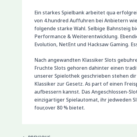
Ein starkes Spielbank arbeitet qua erfolgr
von 4.hundred Auffuhren bei Anbietern wie
folgende starke Wahl. Selbige Bahnsteig bi
Performance & Weiterentwicklung. Ebendies
Evolution, NetEnt und Hacksaw Gaming. Esse
Nach angewandten Klassiker Slots gebuhren
Fruchte Slots gehoren dahinter einen trad
unserer Spielothek geschrieben stehen dir
Klassiker zur Gesetz. As part of einen Fr
aufbessern kannst. Das Angeschlossen-Slot
einzigartiger Spielautomat, ihr jedweden S
four,over 80 % bietet.