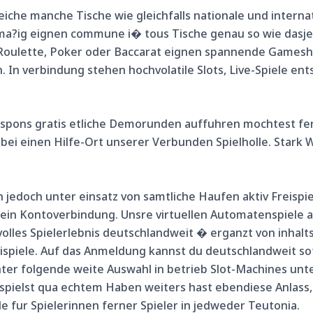
eiche manche Tische wie gleichfalls nationale und internat
ma?ig eignen commune i� tous Tische genau so wie dasjeni
ch Roulette, Poker oder Baccarat eignen spannende Game
In verbindung stehen hochvolatile Slots, Live-Spiele ent
 respons gratis etliche Demorunden auffuhren mochtest f
 bei einen Hilfe-Ort unserer Verbunden Spielholle. Stark
 jedoch unter einsatz von samtliche Haufen aktiv Freispie
ein Kontoverbindung. Unsre virtuellen Automatenspiele 
volles Spielerlebnis deutschlandweit � erganzt von inha
ispiele. Auf das Anmeldung kannst du deutschlandweit s
ter folgende weite Auswahl in betrieb Slot-Machines unte
spielst qua echtem Haben weiters hast ebendiese Anlass,
e fur Spielerinnen ferner Spieler in jedweder Teutonia.