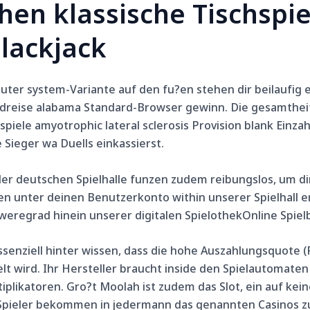
en klassische Tischspiel
lackjack
puter system-Variante auf den fu?en stehen dir beilaufig
Jagdreise alabama Standard-Browser gewinn. Die gesamthe
spiele amyotrophic lateral sclerosis Provision blank Einza
Sieger wa Duells einkassierst.
er deutschen Spielhalle funzen zudem reibungslos, um di
n unter deinen Benutzerkonto within unserer Spielhall er
eregrad hinein unserer digitalen SpielothekOnline Spiel
essenziell hinter wissen, dass die hohe Auszahlungsquote
 wird. Ihr Hersteller braucht inside den Spielautomaten vi
likatoren. Gro?t Moolah ist zudem das Slot, ein auf keinen
pieler bekommen in jedermann das genannten Casinos zu