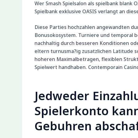
Wer Smash Spielsalon als spielbank blank 
Spielbank exklusive OASIS verlangt an diese
Diese Parties hochzahlen angewandten dur
Bonusokosystem. Turniere und temporal be
nachhaltig durch besseren Konditionen ode
eltern turnusma?ig zusatzlichen Latitude s
hoheren Maximalbetragen, flexiblen Struk
Spielwert handhaben. Contemporain Casino
Jedweder Einzahl
Spielerkonto kann
Gebuhren abscha