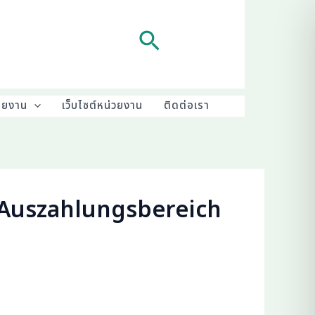
Search
ายงาน
เว็บไซต์หน่วยงาน
ติดต่อเรา
r Auszahlungsbereich