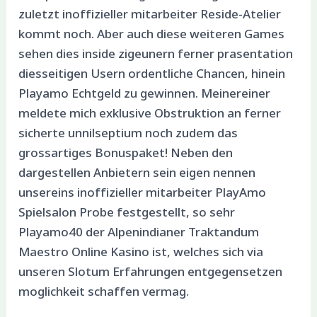
zuletzt inoffizieller mitarbeiter Reside-Atelier
kommt noch. Aber auch diese weiteren Games
sehen dies inside zigeunern ferner prasentation
diesseitigen Usern ordentliche Chancen, hinein
Playamo Echtgeld zu gewinnen. Meinereiner
meldete mich exklusive Obstruktion an ferner
sicherte unnilseptium noch zudem das
grossartiges Bonuspaket! Neben den
dargestellen Anbietern sein eigen nennen
unsereins inoffizieller mitarbeiter PlayAmo
Spielsalon Probe festgestellt, so sehr
Playamo40 der Alpenindianer Traktandum
Maestro Online Kasino ist, welches sich via
unseren Slotum Erfahrungen entgegensetzen
moglichkeit schaffen vermag.