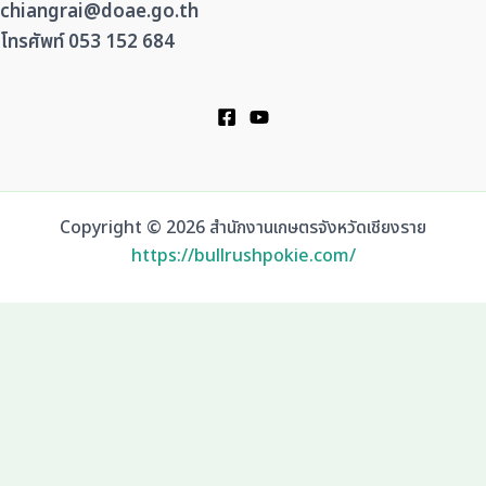
chiangrai@doae.go.th
โทรศัพท์ 053 152 684
Copyright © 2026 สำนักงานเกษตรจังหวัดเชียงราย
https://bullrushpokie.com/