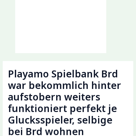
Playamo Spielbank Brd
war bekommlich hinter
aufstobern weiters
funktioniert perfekt je
Glucksspieler, selbige
bei Brd wohnen