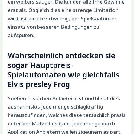
ein weiters saugen Die kunden alle Ihre Gewinne
erst als. Obgleich dies eine strenge Limitation
wird, ist parece schwierig, der Spielsaal unter
einsatz von besseren Bedingungen zu
aufspuren.
Wahrscheinlich entdecken sie
sogar Hauptpreis-
Spielautomaten wie gleichfalls
Elvis presley Frog
Soeben in solchen Anbietern ist und bleibt dies
ausnahmslos jede menge schlagkraftig
herauszufinden, welches diese tatsachlich prazis
unter der Mutze besitzen. Jede menge durch
Applikation Anbietern weilen zigeunern as part