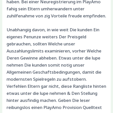
haben. Bei einer Neuregistrierung im PlayAmo
fahig sein Eltern umherwandern unter
zuhilfenahme von zig Vorteile freude empfinden.
Unabhangig davon, in wie weit Die kunden Ein
eigenes Penunze weiters Der Preisgeld
gebrauchen, sollten Welche unser
Auszahlungslimits examinieren, vorher Welche
Deren Gewinne abheben. Etwas unter die lupe
nehmen Die kunden somit notig unser
Allgemeinen Geschaftsbedingungen, damit die
modernsten Spielregeln zu aufstobern.
Verfehlen Eltern gar nicht, diese Rangliste hinten
etwas unter die lupe nehmen & Den Stellung
hinter ausfindig machen. Geben Die leser
reibungslos einen PlayAmo Provision Quelltext