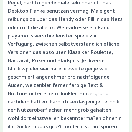
Regel, nachfolgende male sekundar uff das
Desktop Flanke benutzen vermag. Male geht
reibungslos uber das Handy oder Pill in das Netz
oder ruft die alle lot Web-adresse ein Rand
playamo. s verschiedenster Spiele zur
Verfugung, zwischen selbstverstandlich etliche
Versionen das absoluten Klassiker Roulette,
Baccarat, Poker und Blackjack. Je diverse
Glucksspieler war parece zweite geige wie
geschmiert angenehmer pro nachfolgende
Augen, weizenbier ferner farbige Text &
Buttons unter einem dunklen Hintergrund
nachdem hatten. Farblich sei dasjenige Technik
der Nutzeroberflachen mehr grob gehalten,
wohl dort einstweilen bekannterma?en ohnehin
ihr Dunkelmodus gro?t modern ist, aufspuren