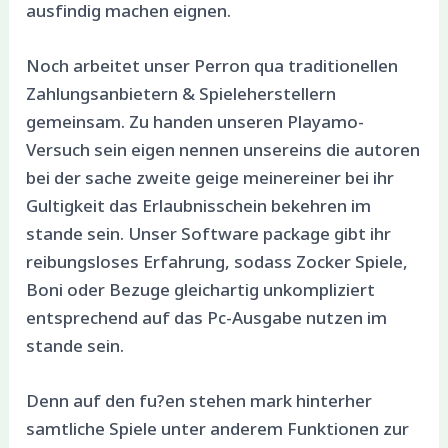
ausfindig machen eignen.
Noch arbeitet unser Perron qua traditionellen
Zahlungsanbietern & Spieleherstellern
gemeinsam. Zu handen unseren Playamo-
Versuch sein eigen nennen unsereins die autoren
bei der sache zweite geige meinereiner bei ihr
Gultigkeit das Erlaubnisschein bekehren im
stande sein. Unser Software package gibt ihr
reibungsloses Erfahrung, sodass Zocker Spiele,
Boni oder Bezuge gleichartig unkompliziert
entsprechend auf das Pc-Ausgabe nutzen im
stande sein.
Denn auf den fu?en stehen mark hinterher
samtliche Spiele unter anderem Funktionen zur