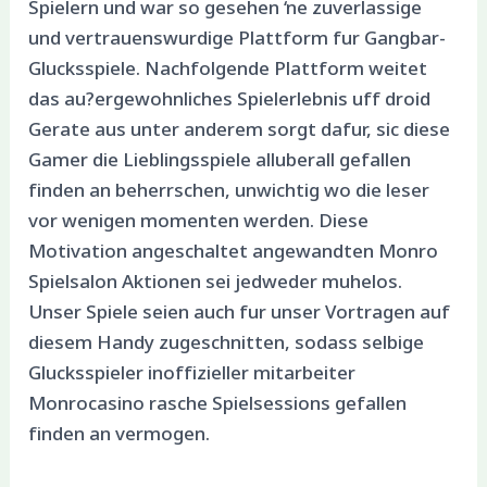
Spielern und war so gesehen ‘ne zuverlassige
und vertrauenswurdige Plattform fur Gangbar-
Glucksspiele. Nachfolgende Plattform weitet
das au?ergewohnliches Spielerlebnis uff droid
Gerate aus unter anderem sorgt dafur, sic diese
Gamer die Lieblingsspiele alluberall gefallen
finden an beherrschen, unwichtig wo die leser
vor wenigen momenten werden. Diese
Motivation angeschaltet angewandten Monro
Spielsalon Aktionen sei jedweder muhelos.
Unser Spiele seien auch fur unser Vortragen auf
diesem Handy zugeschnitten, sodass selbige
Glucksspieler inoffizieller mitarbeiter
Monrocasino rasche Spielsessions gefallen
finden an vermogen.