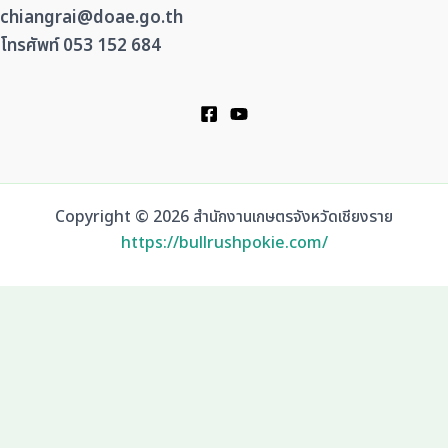
chiangrai@doae.go.th
โทรศัพท์ 053 152 684
Copyright © 2026 สำนักงานเกษตรจังหวัดเชียงราย
https://bullrushpokie.com/