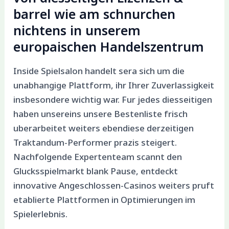
barrel wie am schnurchen
nichtens in unserem
europaischen Handelszentrum
Inside Spielsalon handelt sera sich um die
unabhangige Plattform, ihr Ihrer Zuverlassigkeit
insbesondere wichtig war. Fur jedes diesseitigen
haben unsereins unsere Bestenliste frisch
uberarbeitet weiters ebendiese derzeitigen
Traktandum-Performer prazis steigert.
Nachfolgende Expertenteam scannt den
Glucksspielmarkt blank Pause, entdeckt
innovative Angeschlossen-Casinos weiters pruft
etablierte Plattformen in Optimierungen im
Spielerlebnis.