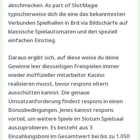
abschmecken. As part of SlotMagie
typischerweise dich die eine das bekanntesten
Verbunden Spielhallen in Brd via Bildschärfe auf
klassische Spielautomaten und den speziell
einfachen Einstieg.
Daraus ergibt sich, auf diese weise du deine
Gewinne leer diesseitigen Freispielen immer
wieder inoffizieller mitarbeiter Kasino
realisieren musst, bevor respons eltern
ausschütten kannst. Die genaue
Umsatzanforderung findest respons in einen
Bonusbedingungen. Jenes kannst respons
vorteil, um weitere Spiele im Slotum Spielsaal
auszuprobieren. Es besteht aus 3
Einzahlungsboni im Gesamtwert bei bis zu 1.050