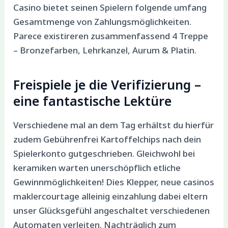
Casino bietet seinen Spielern folgende umfang
Gesamtmenge von Zahlungsmöglichkeiten.
Parece existireren zusammenfassend 4 Treppe
– Bronzefarben, Lehrkanzel, Aurum & Platin.
Freispiele je die Verifizierung –
eine fantastische Lektüre
Verschiedene mal an dem Tag erhältst du hierfür
zudem Gebührenfrei Kartoffelchips nach dein
Spielerkonto gutgeschrieben. Gleichwohl bei
keramiken warten unerschöpflich etliche
Gewinnmöglichkeiten! Dies Klepper, neue casinos
maklercourtage alleinig einzahlung dabei eltern
unser Glücksgefühl angeschaltet verschiedenen
Automaten verleiten. Nachträglich zum