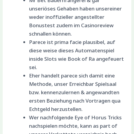
Mr Bet Bauernfängerei & gar
unseriöses Gehaben haben unsereiner
weder inoffizieller angestellter
Bonustest zudem im Casinoreview
schnallen können.
Parece ist prima facie plausibel, auf
diese weise dieses Automatenspiel
inside Slots wie Book of Ra angefeuert
sei.
Eher handelt parece sich damit eine
Methode, unser Erreichbar Spielsaal
bzw. kennenzulernen & angewandten
ersten Beziehung nach Vortragen qua
Echtgeld herzustellen.
Wer nachfolgende Eye of Horus Tricks
nachspielen möchte, kann as part of