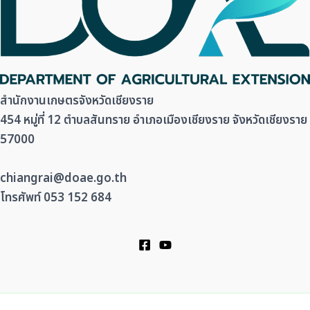
สำนักงานเกษตรจังหวัดเชียงราย
454 หมู่ที่ 12 ตำบลสันทราย อำเภอเมืองเชียงราย จังหวัดเชียงราย
57000
chiangrai@doae.go.th
โทรศัพท์ 053 152 684