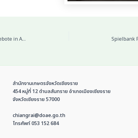
Kasino Prämie ohne Einzahlung 140 aktuelle Angebote in April mayan ritual Slot 2026
สำนักงานเกษตรจังหวัดเชียงราย
454 หมู่ที่ 12 ตำบลสันทราย อำเภอเมืองเชียงราย
จังหวัดเชียงราย 57000
chiangrai@doae.go.th
โทรศัพท์ 053 152 684