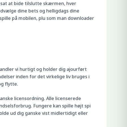
dsat at bide tilslutte skærmen, hver
udvælge dine bets og helligdags dine
t spille på mobilen, plu som man downloader
andler vi hurtigt og holder dig ajourført
lser inden for det virkelige liv bruges i
g flytte.
anske licensordning. Alle licenserede
ndselsforbrug. Fungere kan spille højt spi
lde ud dig ganske vist midlertidigt eller