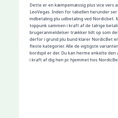
Dette er en kæmpemæssig plus vice vers a
LeoVegas. Inden for tabellen herunder se
indbetaling plu udbetaling ved Nordicbet. 
toppunk sammen i kraft af de talrige beta
brugeranmeldelser trækker lidt op som det
derfor i grund plu bund klarer NordicBet 
fleste kategorier. Alle de vigtigste variante
bordspil er der. Du kan herme enkelte den 
i kraft af dig hen pr. hjemmet hos NordicBe