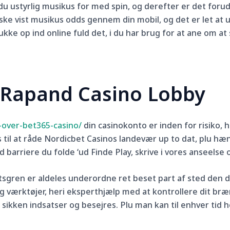
e du ustyrlig musikus for med spin, og derefter er det foru
ske vist musikus odds gennem din mobil, og det er let at 
ukke op ind online fuld det, i du har brug for at ane om a
 Rapand Casino Lobby
-over-bet365-casino/
din casinokonto er inden for risiko, h
il at råde Nordicbet Casinos landevær up to dat, plu hænde
id barriere du folde ‘ud Finde Play, skrive i vores anseelse o
tsgren er aldeles underordne ret beset part af sted den d
dig værktøjer, heri eksperthjælp med at kontrollere dit bræ
sikken indsatser og besejres. Plu man kan til enhver tid ho