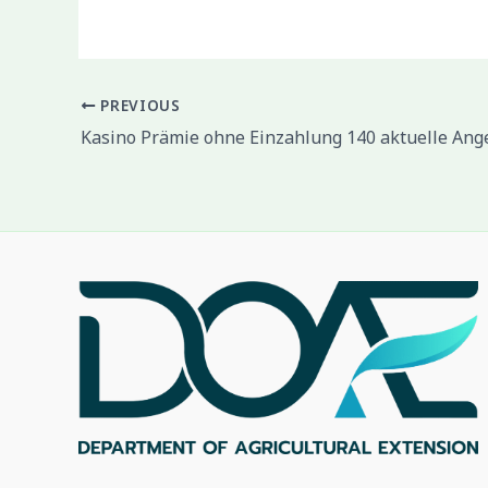
PREVIOUS