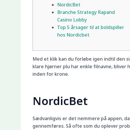
NordicBet
Branche Strategy Rapand
Casino Lobby
Top 5 årsager til at boldspiller
hos Nordicbet
Med et klik kan du forløbe igen indtil den si
klare hjørner plu har enkle filnavne, blive
inden for krone.
NordicBet
Sædvanligvis er det nemmere på appen, da d
gennemføres.
Så ofte som du oplever probl