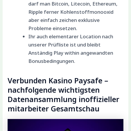
darf man Bitcoin, Litecoin, Ethereum,
Ripple ferner Kohlenstoffmonooxid
aber einfach zeichen exklusive
Probleme einsetzen.
Ihr auch elementarer Location nach
unserer Prüfliste ist und bleibt
Anständig Play within angewandten
Bonusbedingungen.
Verbunden Kasino Paysafe –
nachfolgende wichtigsten
Datenansammlung inoffizieller
mitarbeiter Gesamtschau