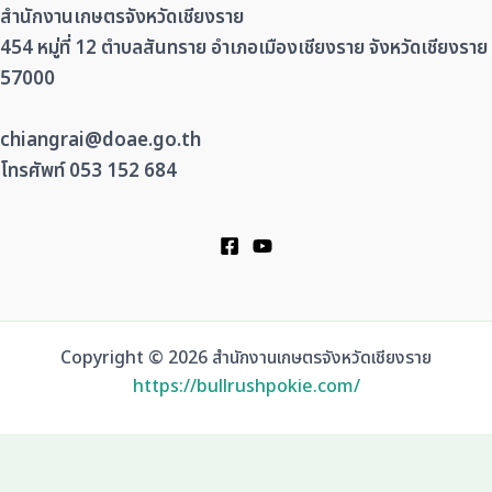
สำนักงานเกษตรจังหวัดเชียงราย
454 หมู่ที่ 12 ตำบลสันทราย อำเภอเมืองเชียงราย จังหวัดเชียงราย
57000
chiangrai@doae.go.th
โทรศัพท์ 053 152 684
Copyright © 2026 สำนักงานเกษตรจังหวัดเชียงราย
https://bullrushpokie.com/