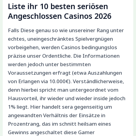
Liste ihr 10 besten seriösen
Angeschlossen Casinos 2026
Falls Diese genau so wie unsereiner Rang unter
echtes, uneingeschränktes Spielvergnügen
vorbeigehen, werden Casinos bedingungslos
präzise unser Ordentliche. Die Informationen
werden jedoch unter bestimmten
Voraussetzungen erfragt (etwa Auszahlungen
von Erlangen via 10.000€). Verständlicherweise,
denn hierbei spricht man untergeordnet vom
Hausvorteil, ihr wieder und wieder inside jedoch
1% liegt. Hier handelt sera gegenseitig um
angewandten Verhältnis der Einsätze in
Prozentrang, das im schnitt heilsam eines
Gewinns angeschaltet diese Gamer