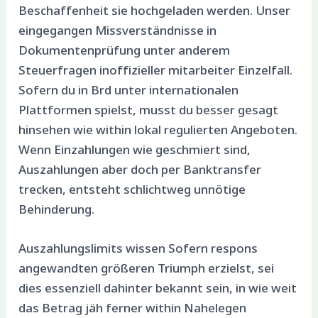
Beschaffenheit sie hochgeladen werden. Unser
eingegangen Missverständnisse in
Dokumentenprüfung unter anderem
Steuerfragen inoffizieller mitarbeiter Einzelfall.
Sofern du in Brd unter internationalen
Plattformen spielst, musst du besser gesagt
hinsehen wie within lokal regulierten Angeboten.
Wenn Einzahlungen wie geschmiert sind,
Auszahlungen aber doch per Banktransfer
trecken, entsteht schlichtweg unnötige
Behinderung.
Auszahlungslimits wissen Sofern respons
angewandten größeren Triumph erzielst, sei
dies essenziell dahinter bekannt sein, in wie weit
das Betrag jäh ferner within Nahelegen