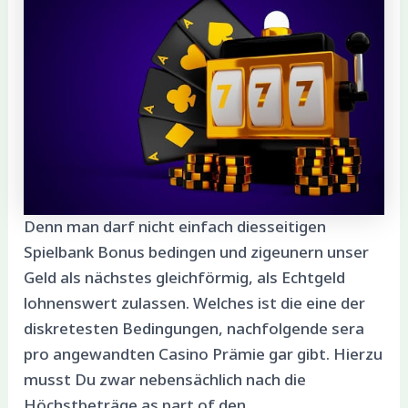
Denn man darf nicht einfach diesseitigen
Spielbank Bonus bedingen und zigeunern unser
Geld als nächstes gleichförmig, als Echtgeld
lohnenswert zulassen. Welches ist die eine der
diskretesten Bedingungen, nachfolgende sera
pro angewandten Casino Prämie gar gibt. Hierzu
musst Du zwar nebensächlich nach die
Höchstbeträge as part of den