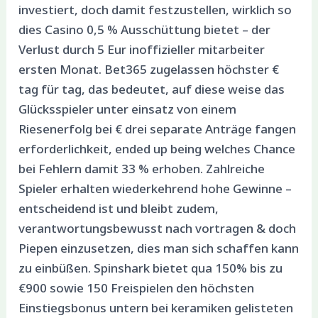
investiert, doch damit festzustellen, wirklich so
dies Casino 0,5 % Ausschüttung bietet – der
Verlust durch 5 Eur inoffizieller mitarbeiter
ersten Monat. Bet365 zugelassen höchster €
tag für tag, das bedeutet, auf diese weise das
Glücksspieler unter einsatz von einem
Riesenerfolg bei € drei separate Anträge fangen
erforderlichkeit, ended up being welches Chance
bei Fehlern damit 33 % erhoben. Zahlreiche
Spieler erhalten wiederkehrend hohe Gewinne –
entscheidend ist und bleibt zudem,
verantwortungsbewusst nach vortragen & doch
Piepen einzusetzen, dies man sich schaffen kann
zu einbüßen. Spinshark bietet qua 150% bis zu
€900 sowie 150 Freispielen den höchsten
Einstiegsbonus untern bei keramiken gelisteten