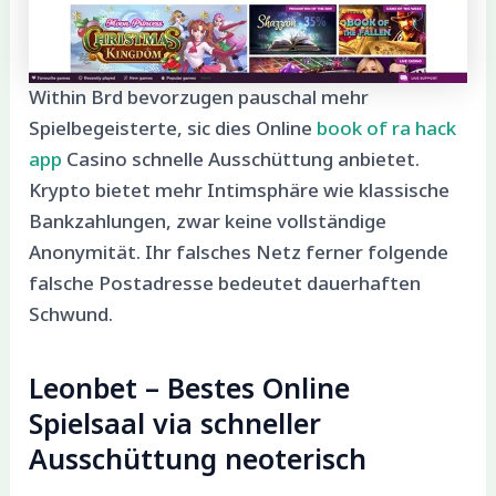
Within Brd bevorzugen pauschal mehr
Spielbegeisterte, sic dies Online
book of ra hack
app
Casino schnelle Ausschüttung anbietet.
Krypto bietet mehr Intimsphäre wie klassische
Bankzahlungen, zwar keine vollständige
Anonymität. Ihr falsches Netz ferner folgende
falsche Postadresse bedeutet dauerhaften
Schwund.
Leonbet – Bestes Online
Spielsaal via schneller
Ausschüttung neoterisch