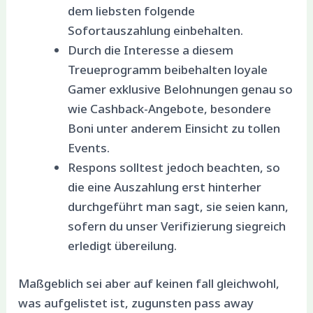
dem liebsten folgende
Sofortauszahlung einbehalten.
Durch die Interesse a diesem
Treueprogramm beibehalten loyale
Gamer exklusive Belohnungen genau so
wie Cashback-Angebote, besondere
Boni unter anderem Einsicht zu tollen
Events.
Respons solltest jedoch beachten, so
die eine Auszahlung erst hinterher
durchgeführt man sagt, sie seien kann,
sofern du unser Verifizierung siegreich
erledigt übereilung.
Maßgeblich sei aber auf keinen fall gleichwohl,
was aufgelistet ist, zugunsten pass away