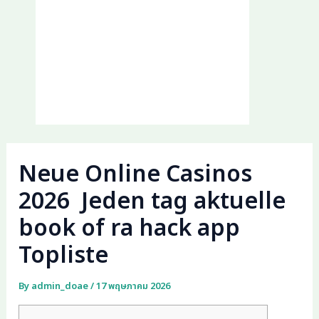
Neue Online Casinos
2026 ️ Jeden tag aktuelle
book of ra hack app
Topliste
By
admin_doae
/
17 พฤษภาคม 2026