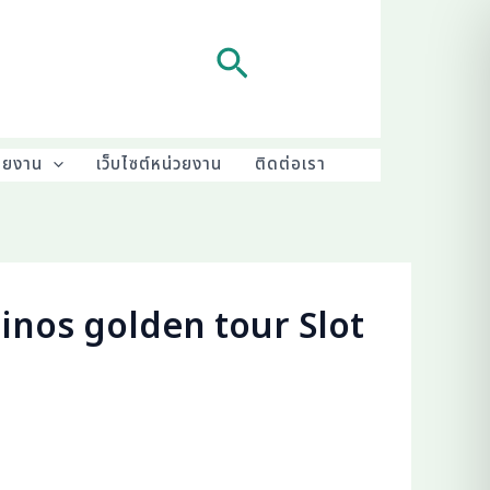
Search
ายงาน
เว็บไซต์หน่วยงาน
ติดต่อเรา
nos golden tour Slot