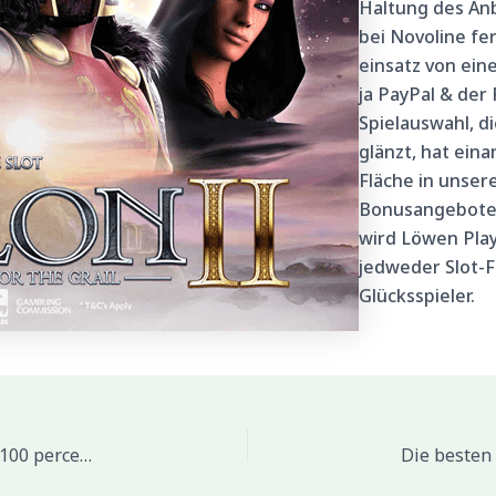
Haltung des Anb
bei Novoline fe
einsatz von ei
ja PayPal & der
Spielauswahl, d
glänzt, hat ei
Fläche in unser
Bonusangebote
wird Löwen Pla
jedweder Slot-F
Glücksspieler.
Greatest Pokies Apps 2025 Real cash and you can 100 percent free Playtech gaming slots Mobile Pokies Applications