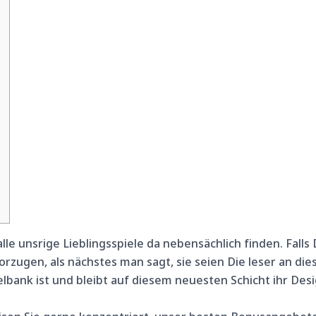
le unsrige Lieblingsspiele da nebensächlich finden. Falls
gen, als nächstes man sagt, sie seien Die leser an diese
bank ist und bleibt auf diesem neuesten Schicht ihr Desig