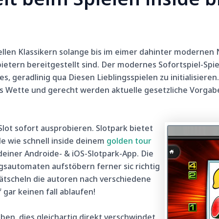
nellen Klassikern solange bis im eimer dahinter modernen
tern bereitgestellt sind. Der modernes Sofortspiel-Spie
s, geradlinig qua Diesen Lieblingsspielen zu initialisier
s Wette und gerecht werden aktuelle gesetzliche Vorgabe
lot sofort ausprobieren. Slotpark bietet
le wie schnell inside deinem
golden tour
iner Androide- & iOS-Slotpark-App. Die
gsautomaten aufstöbern ferner sic richtig
ätscheln die autoren nach verschiedene
 gar keinen fall ablaufen!
en, dies gleichartig direkt verschwindet,