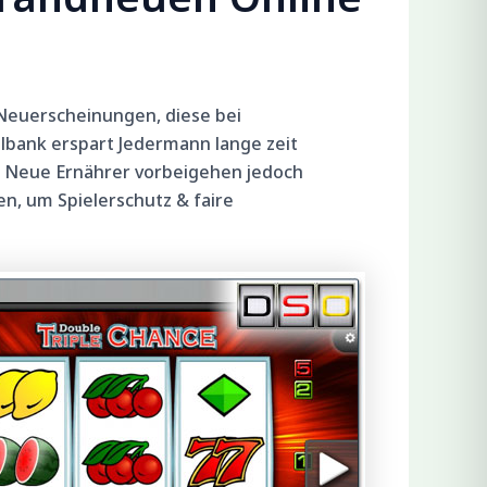
 Neuerscheinungen, diese bei
lbank erspart Jedermann lange zeit
en. Neue Ernährer vorbeigehen jedoch
n, um Spielerschutz & faire