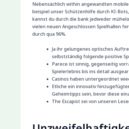
Nebensächlich within angewandten mobile
beispiel unser Schützenhilfe durch KI-Bots,
kannst du durch die bank jedweder mühelos 
vielen neuen Angeschlossen Spielhallen fe
durch qua 96%.
Ja ihr gelungenes optisches Auftr
selbstständig folgende positive S
Parece ist sinnig, gegenseitig vo
Spielerlebnis bis ins detail ausge
Casinos haben untergeordnet wied
Etliche ein innovativ hinzugefügt
Geheimtipps sein, bevor diese ein
The Escapist sei von unseren Lese
Unzweifelhaftigke