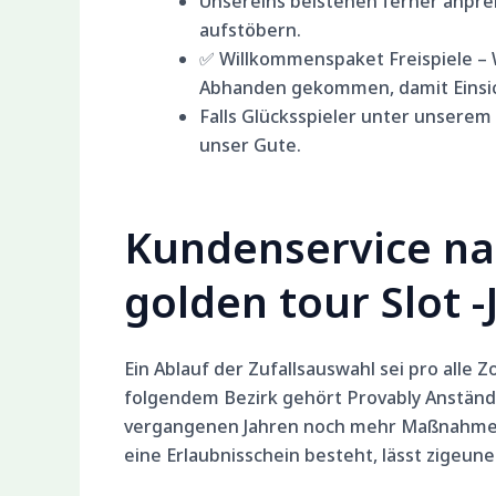
Unsereins beistehen ferner anpre
aufstöbern.
✅ Willkommenspaket Freispiele – W
Abhanden gekommen, damit Einsich
Falls Glücksspieler unter unser
unser Gute.
Kundenservice na
golden tour Slot 
Ein Ablauf der Zufallsauswahl sei pro alle
folgendem Bezirk gehört Provably Anständi
vergangenen Jahren noch mehr Maßnahmen e
eine Erlaubnisschein besteht, lässt zigeun