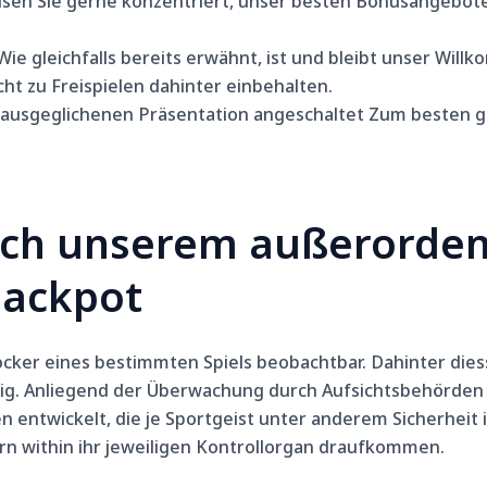
isen Sie gerne konzentriert, unser besten Bonusangebot
ie gleichfalls bereits erwähnt, ist und bleibt unser Wi
t zu Freispielen dahinter einbehalten.
em ausgeglichenen Präsentation angeschaltet Zum besten
ch unserem außerordent
-Jackpot
 Zocker eines bestimmten Spiels beobachtbar. Dahinter di
g. Anliegend der Überwachung durch Aufsichtsbehörden be
ntwickelt, die je Sportgeist unter anderem Sicherheit i
ern within ihr jeweiligen Kontrollorgan draufkommen.