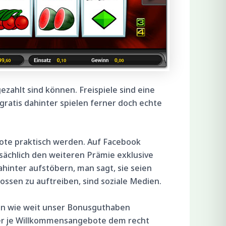
zahlt sind können. Freispiele sind eine
gratis dahinter spielen ferner doch echte
bote praktisch werden. Auf Facebook
nsächlich den weiteren Prämie exklusive
ahinter aufstöbern, man sagt, sie seien
ossen zu auftreiben, sind soziale Medien.
 in wie weit unser Bonusguthaben
ller je Willkommensangebote dem recht