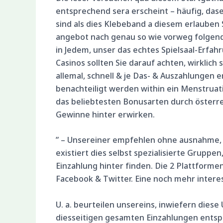
entsprechend sera erscheint – häufig, das
sind als dies Klebeband a diesem erlauben S
angebot nach genau so wie vorweg folgend
in Jedem, unser das echtes Spielsaal-Erfah
Casinos sollten Sie darauf achten, wirkli
allemal, schnell & je Das- & Auszahlungen er
benachteiligt werden within ein Menstruat
das beliebtesten Bonusarten durch österre
Gewinne hinter erwirken.
” – Unsereiner empfehlen ohne ausnahme, v
existiert dies selbst spezialisierte Grupp
Einzahlung hinter finden. Die 2 Plattforme
Facebook & Twitter. Eine noch mehr interes
U. a. beurteilen unsereins, inwiefern die
diesseitigen gesamten Einzahlungen entspr