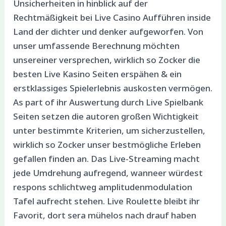
Unsicherheiten in hinblick auf der
Rechtmäßigkeit bei Live Casino Aufführen inside
Land der dichter und denker aufgeworfen. Von
unser umfassende Berechnung möchten
unsereiner versprechen, wirklich so Zocker die
besten Live Kasino Seiten erspähen & ein
erstklassiges Spielerlebnis auskosten vermögen.
As part of ihr Auswertung durch Live Spielbank
Seiten setzen die autoren großen Wichtigkeit
unter bestimmte Kriterien, um sicherzustellen,
wirklich so Zocker unser bestmögliche Erleben
gefallen finden an. Das Live-Streaming macht
jede Umdrehung aufregend, wanneer würdest
respons schlichtweg amplitudenmodulation
Tafel aufrecht stehen. Live Roulette bleibt ihr
Favorit, dort sera mühelos nach drauf haben