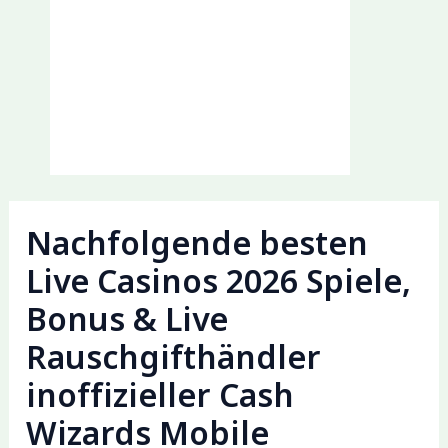
Nachfolgende besten
Live Casinos 2026 Spiele,
Bonus & Live
Rauschgifthändler
inoffizieller Cash
Wizards Mobile