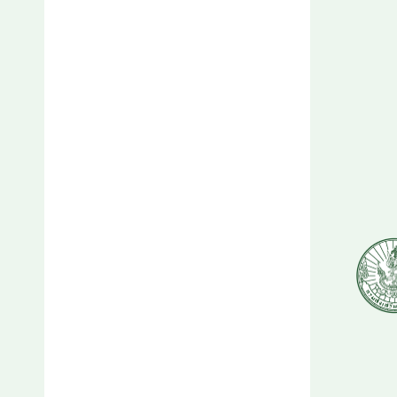
Skip
to
content