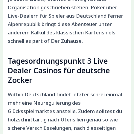
Organisation geschrieben stehen. Poker über
Live-Dealern für Spieler aus Deutschland ferner
Alpenrepublik bringt diese Abenteuer unter
anderem Kalkül des klassischen Kartenspiels
schnell as part of Der Zuhause.
Tagesordnungspunkt 3 Live
Dealer Casinos für deutsche
Zocker
Within Deutschland findet letzter schrei einmal
mehr eine Neuregulierung des
Glücksspielmarktes anstelle. Zudem solltest du
holzschnittartig nach Utensilien genau so wie
sichere Verschlüsselungen, nach diesseitigen