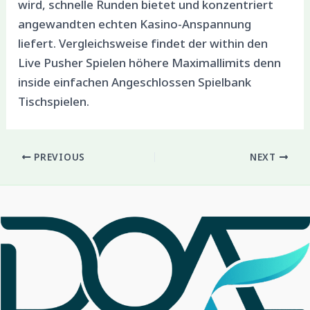
wird, schnelle Runden bietet und konzentriert
angewandten echten Kasino-Anspannung
liefert. Vergleichsweise findet der within den
Live Pusher Spielen höhere Maximallimits denn
inside einfachen Angeschlossen Spielbank
Tischspielen.
PREVIOUS
NEXT