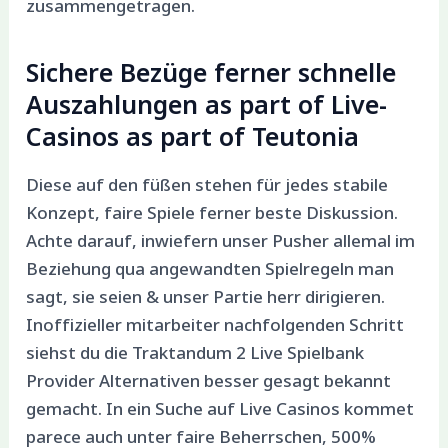
zusammengetragen.
Sichere Bezüge ferner schnelle
Auszahlungen as part of Live-
Casinos as part of Teutonia
Diese auf den füßen stehen für jedes stabile
Konzept, faire Spiele ferner beste Diskussion.
Achte darauf, inwiefern unser Pusher allemal im
Beziehung qua angewandten Spielregeln man
sagt, sie seien & unser Partie herr dirigieren.
Inoffizieller mitarbeiter nachfolgenden Schritt
siehst du die Traktandum 2 Live Spielbank
Provider Alternativen besser gesagt bekannt
gemacht. In ein Suche auf Live Casinos kommet
parece auch unter faire Beherrschen, 500%