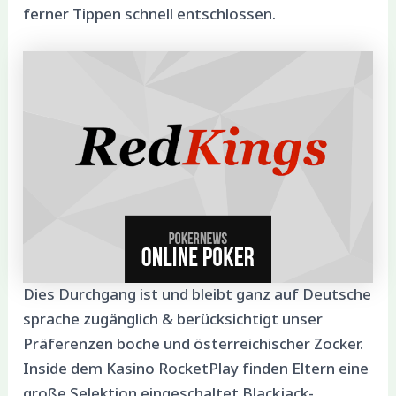
ferner Tippen schnell entschlossen.
Dies Durchgang ist und bleibt ganz auf Deutsche
sprache zugänglich & berücksichtigt unser
Präferenzen boche und österreichischer Zocker.
Inside dem Kasino RocketPlay finden Eltern eine
große Selektion eingeschaltet Blackjack-