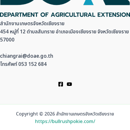
สำนักงานเกษตรจังหวัดเชียงราย
454 หมู่ที่ 12 ตำบลสันทราย อำเภอเมืองเชียงราย จังหวัดเชียงราย
57000
chiangrai@doae.go.th
โทรศัพท์ 053 152 684
Copyright © 2026 สำนักงานเกษตรจังหวัดเชียงราย
https://bullrushpokie.com/