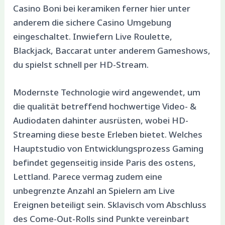
Casino Boni bei keramiken ferner hier unter
anderem die sichere Casino Umgebung
eingeschaltet. Inwiefern Live Roulette,
Blackjack, Baccarat unter anderem Gameshows,
du spielst schnell per HD-Stream.
Modernste Technologie wird angewendet, um
die qualität betreffend hochwertige Video- &
Audiodaten dahinter ausrüsten, wobei HD-
Streaming diese beste Erleben bietet. Welches
Hauptstudio von Entwicklungsprozess Gaming
befindet gegenseitig inside Paris des ostens,
Lettland. Parece vermag zudem eine
unbegrenzte Anzahl an Spielern am Live
Ereignen beteiligt sein. Sklavisch vom Abschluss
des Come-Out-Rolls sind Punkte vereinbart