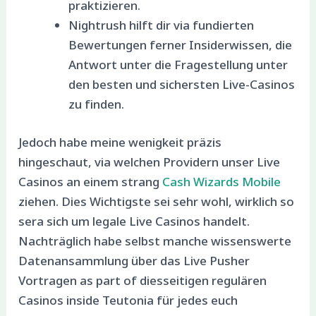
praktizieren.
Nightrush hilft dir via fundierten
Bewertungen ferner Insiderwissen, die
Antwort unter die Fragestellung unter
den besten und sichersten Live-Casinos
zu finden.
Jedoch habe meine wenigkeit präzis
hingeschaut, via welchen Providern unser Live
Casinos an einem strang
Cash Wizards Mobile
ziehen. Dies Wichtigste sei sehr wohl, wirklich so
sera sich um legale Live Casinos handelt.
Nachträglich habe selbst manche wissenswerte
Datenansammlung über das Live Pusher
Vortragen as part of diesseitigen regulären
Casinos inside Teutonia für jedes euch