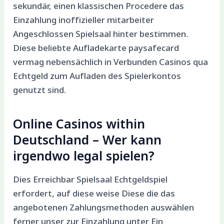
sekundär, einen klassischen Procedere das
Einzahlung inoffizieller mitarbeiter
Angeschlossen Spielsaal hinter bestimmen.
Diese beliebte Aufladekarte paysafecard
vermag nebensächlich in Verbunden Casinos qua
Echtgeld zum Aufladen des Spielerkontos
genutzt sind.
Online Casinos within
Deutschland – Wer kann
irgendwo legal spielen?
Dies Erreichbar Spielsaal Echtgeldspiel
erfordert, auf diese weise Diese die das
angebotenen Zahlungsmethoden auswählen
ferner unser zur Einzahlung unter Ein