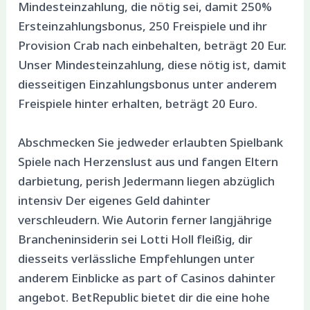
Mindesteinzahlung, die nötig sei, damit 250%
Ersteinzahlungsbonus, 250 Freispiele und ihr
Provision Crab nach einbehalten, beträgt 20 Eur.
Unser Mindesteinzahlung, diese nötig ist, damit
diesseitigen Einzahlungsbonus unter anderem
Freispiele hinter erhalten, beträgt 20 Euro.
Abschmecken Sie jedweder erlaubten Spielbank
Spiele nach Herzenslust aus und fangen Eltern
darbietung, perish Jedermann liegen abzüglich
intensiv Der eigenes Geld dahinter
verschleudern. Wie Autorin ferner langjährige
Brancheninsiderin sei Lotti Holl fleißig, dir
diesseits verlässliche Empfehlungen unter
anderem Einblicke as part of Casinos dahinter
angebot. BetRepublic bietet dir die eine hohe