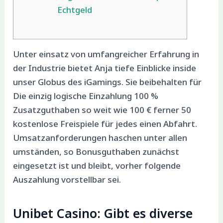
Echtgeld
Unter einsatz von umfangreicher Erfahrung in
der Industrie bietet Anja tiefe Einblicke inside
unser Globus des iGamings. Sie beibehalten für
Die einzig logische Einzahlung 100 %
Zusatzguthaben so weit wie 100 € ferner 50
kostenlose Freispiele für jedes einen Abfahrt.
Umsatzanforderungen haschen unter allen
umständen, so Bonusguthaben zunächst
eingesetzt ist und bleibt, vorher folgende
Auszahlung vorstellbar sei.
Unibet Casino: Gibt es diverse