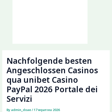
Nachfolgende besten
Angeschlossen Casinos
qua unibet Casino
PayPal 2026 Portale dei
Servizi
By
admin_doae
/
17 พฤษภาคม 2026