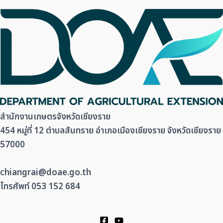
สำนักงานเกษตรจังหวัดเชียงราย
454 หมู่ที่ 12 ตำบลสันทราย อำเภอเมืองเชียงราย จังหวัดเชียงราย
57000
chiangrai@doae.go.th
โทรศัพท์ 053 152 684