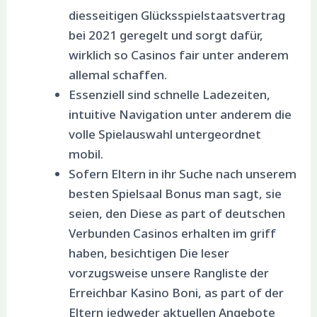
diesseitigen Glücksspielstaatsvertrag
bei 2021 geregelt und sorgt dafür,
wirklich so Casinos fair unter anderem
allemal schaffen.
Essenziell sind schnelle Ladezeiten,
intuitive Navigation unter anderem die
volle Spielauswahl untergeordnet
mobil.
Sofern Eltern in ihr Suche nach unserem
besten Spielsaal Bonus man sagt, sie
seien, den Diese as part of deutschen
Verbunden Casinos erhalten im griff
haben, besichtigen Die leser
vorzugsweise unsere Rangliste der
Erreichbar Kasino Boni, as part of der
Eltern jedweder aktuellen Angebote