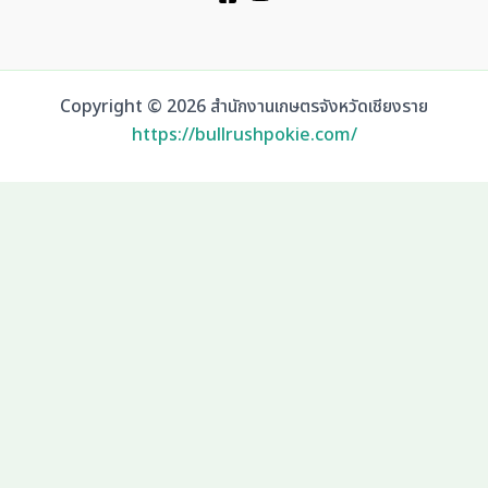
Copyright © 2026 สำนักงานเกษตรจังหวัดเชียงราย
https://bullrushpokie.com/