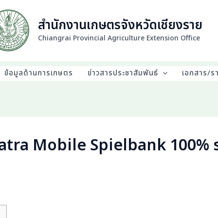
สำนักงานเกษตรจังหวัดเชียงราย
Chiangrai Provincial Agriculture Extension Office
ข้อมูลด้านการเกษตร
ข่าวสารประชาสัมพันธ์
เอกสาร/ร
atra Mobile Spielbank 100% 