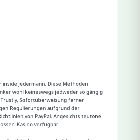
ur inside Jedermann. Diese Methoden
denker wohl keineswegs jedweder so gängig
Trustly, Sofortüberweisung ferner
engen Regulierungen aufgrund der
chtlinien von PayPal. Angesichts teutone
lossen-Kasino verfügbar.