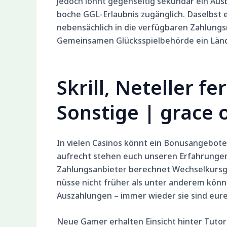
Jedoch lohnt gegenseitig sekundär ein Ausbl
boche GGL-Erlaubnis zugänglich. Daselbst 
nebensächlich in die verfügbaren Zahlungs
Gemeinsamen Glücksspielbehörde ein Lände
Skrill, Neteller 
Sonstige | grace 
In vielen Casinos könnt ein Bonusangebote e
aufrecht stehen euch unseren Erfahrungen e
Zahlungsanbieter berechnet Wechselkursge
nüsse nicht früher als unter anderem kön
Auszahlungen – immer wieder sie sind eur
Neue Gamer erhalten Einsicht hinter Tuto