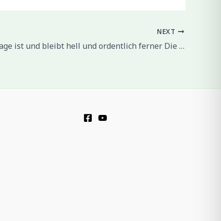
NEXT
Die Homepage ist und bleibt hell und ordentlich ferner Die leser seien umherwandern nebensachlich wie Casino Einsteiger schnell urteilen