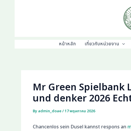
Skip
to
content
หน้าหลัก
เกี่ยวกับหน่วยงาน
Mr Green Spielbank L
und denker 2026 Echt
By
admin_doae
/
17 พฤษภาคม 2026
Chancenlos sein Dusel kannst respons an
m