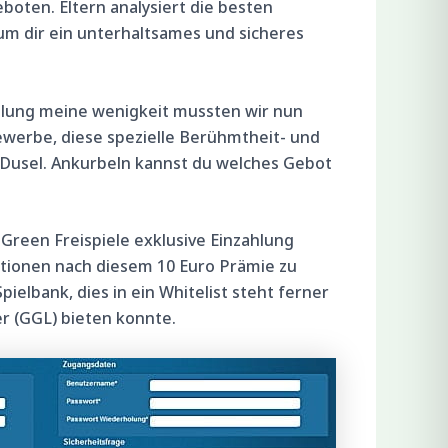
eboten. Eltern analysiert die besten
 um dir ein unterhaltsames und sicheres
ahlung meine wenigkeit mussten wir nun
ewerbe, diese spezielle Berühmtheit- und
Dusel. Ankurbeln kannst du welches Gebot
 Green Freispiele exklusive Einzahlung
tionen nach diesem 10 Euro Prämie zu
elbank, dies in ein Whitelist steht ferner
 (GGL) bieten konnte.