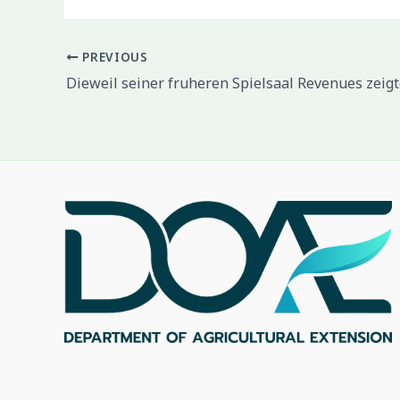
PREVIOUS