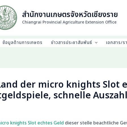
สำนักงานเกษตรจังหวัดเชียงราย
Chiangrai Provincial Agriculture Extension Office
ข้อมูลด้านการเกษตร
ข่าวสารประชาสัมพันธ์
เอกสาร/ร
and der micro knights Slot e
geldspiele, schnelle Ausza
icro knights Slot echtes Geld
dieser stelle beachtliche G