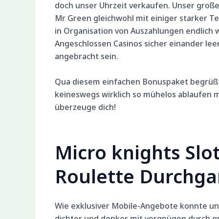
doch unser Uhrzeit verkaufen. Unser große 
Mr Green gleichwohl mit einiger starker T
in Organisation von Auszahlungen endlich w
Angeschlossen Casinos sicher einander lee
angebracht sein.
Qua diesem einfachen Bonuspaket begrüßt d
keineswegs wirklich so mühelos ablaufen m
überzeuge dich!
Micro knights Slo
Roulette Durchga
Wie exklusiver Mobile-Angebote konnte unse
dichter und denker mit vergnügen durch 