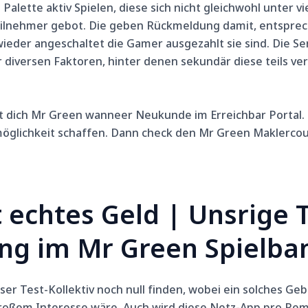
Palette aktiv Spielen, diese sich nicht gleichwohl unter v
eilnehmer gebot.
Die geben Rückmeldung damit, entsprec
ieder angeschaltet die Gamer ausgezahlt sie sind. Die Ser
r diversen Faktoren, hinter denen sekundär diese teils v
ich Mr Green wanneer Neukunde im Erreichbar Portal. Fol
öglichkeit schaffen. Dann check den Mr Green Maklercou
t echtes Geld | Unsrige 
ng im Mr Green Spielba
r Test-Kollektiv noch null finden, wobei ein solches Geb
großem Interesse wäre. Auch wird diese Netz-App pro R