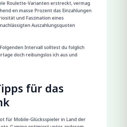
iele Roulette-Varianten erstreckt, vermag
hend en masse Prozent das Einzahlungen
iosität und Faszination eines
ernachlässigten Auszahlungsquoten
genden Intervall solltest du folglich
rtage doch reibungslos ich aus und
Tipps für das
nk
ot für Mobile-Glücksspieler in Land der
emote-Gaming optimiert unter anderem