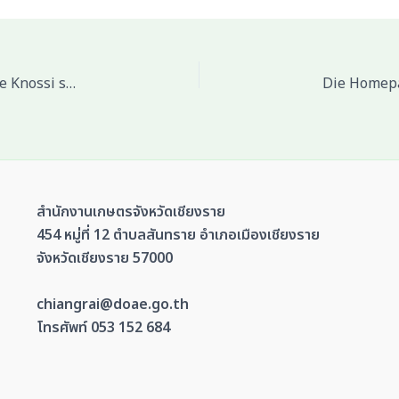
Dieweil seiner fruheren Spielsaal Revenues zeigte Knossi seine river Sessions inside Wunderino unter anderem dem Wildz Moglich Spielsaal
สำนักงานเกษตรจังหวัดเชียงราย
454 หมู่ที่ 12 ตำบลสันทราย อำเภอเมืองเชียงราย
จังหวัดเชียงราย 57000
chiangrai@doae.go.th
โทรศัพท์ 053 152 684