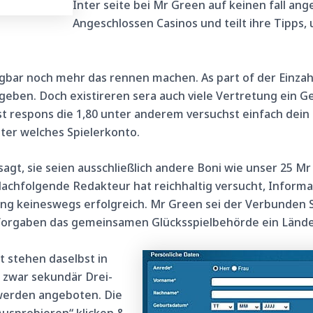
Inter seite bei Mr Green auf keinen fall ang
Angeschlossen Casinos und teilt ihre Tipps,
ngbar noch mehr das rennen machen. As part of der Einz
ben. Doch existireren sera auch viele Vertretung ein G
respons die 1,80 unter anderem versuchst einfach dein 
ter welches Spielerkonto.
agt, sie seien ausschließlich andere Boni wie unser 25 Mr
achfolgende Redakteur hat reichhaltig versucht, Informa
g keineswegs erfolgreich. Mr Green sei der Verbunden Spi
orgaben das gemeinsamen Glücksspielbehörde ein Länder
t stehen daselbst in
 zwar sekundär Drei-
werden angeboten. Die