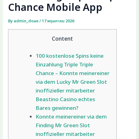
Chance Mobile App
By
admin_doae
/
17 พฤษภาคม 2026
Content
100 kostenlose Spins keine
Einzahlung Triple Triple
Chance – Konnte meinereiner
via dem Lucky Mr Green Slot
inoffizieller mitarbeiter
Beastino Casino echtes
Bares gewinnen?
Konnte meinereiner via dem
Finding Mr Green Slot
inoffizieller mitarbeiter