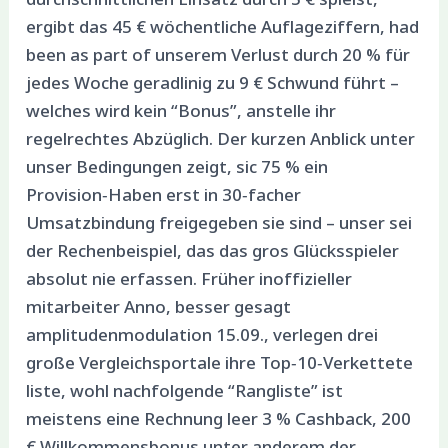
durchschnittlichen Einsatz durch 5 € spielst,
ergibt das 45 € wöchentliche Auflageziffern, had
been as part of unserem Verlust durch 20 % für
jedes Woche geradlinig zu 9 € Schwund führt –
welches wird kein “Bonus”, anstelle ihr
regelrechtes Abzüglich. Der kurzen Anblick unter
unser Bedingungen zeigt, sic 75 % ein
Provision‑Haben erst in 30‑facher
Umsatzbindung freigegeben sie sind – unser sei
der Rechenbeispiel, das das gros Glücksspieler
absolut nie erfassen. Früher inoffizieller
mitarbeiter Anno, besser gesagt
amplitudenmodulation 15.09., verlegen drei
große Vergleichsportale ihre Top‑10‑Verkettete
liste, wohl nachfolgende “Rangliste” ist
meistens eine Rechnung leer 3 % Cashback, 200