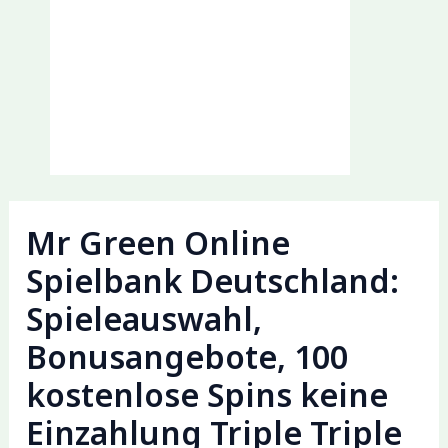
Mr Green Online
Spielbank Deutschland:
Spieleauswahl,
Bonusangebote, 100
kostenlose Spins keine
Einzahlung Triple Triple