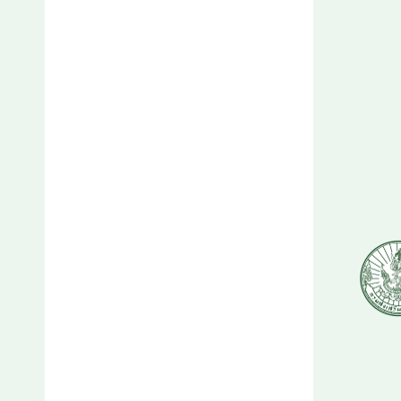
Skip
to
content