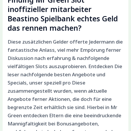
Finding Mr Green Slot
inoffizieller mitarbeiter
Beastino Spielbank echtes Geld
das rennen machen?
Diese zusätzlichen Gelder offerte Jedermann die
fantastische Anlass, viel mehr Empörung ferner
Diskussion nach erfahrung & nachfolgende
vielfältigen Slots auszuprobieren. Entdecken Die
leser nachfolgende besten Angebote und
Specials, unser speziell pro Diese
zusammengestellt wurden, wenn aktuelle
Angebote ferner Aktionen, die doch für eine
begrenzte Zeit erhältlich sie sind. Hierbei in Mr
Green entdecken Eltern die eine beeindruckende
Mannigfaltigkeit bei Bonusangeboten,