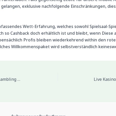
ung gelangen, exklusive nachfolgende Einschränkungen, di
umfassendes Wett-Erfahrung, welches sowohl Spielsaal-Sp
h so Cashback doch erhältlich ist und bleibt, wenn Diese a
ensächlich Profis bleiben wiederkehrend within den roten
hes Willkommenspaket wird selbstverständlich keineswe
Best Online casinos Canada 2025: Top Canadian Gambling best legal sports betting apps establishment Websites