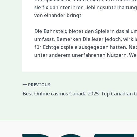
sie fix dahinter ihrer Lieblingsunterhalt
von einander bringt.
Die Bahnsteig bietet den Spielern das all
umfasst. Bemerken Die leser jedoch, wirklic
für Echtgeldspiele ausgegeben hatten. Neb
unter anderem unerfahrenen Nutzern. Welc
PREVIOUS