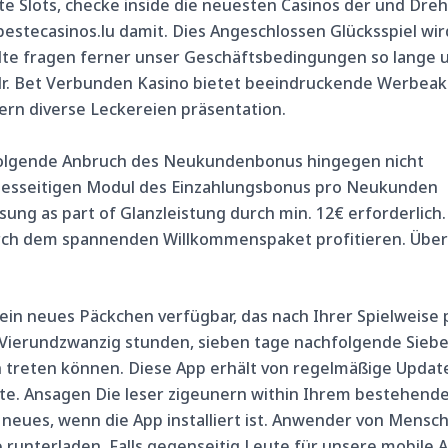
ste Slots, checke inside die neuesten Casinos der und Dre
bestecasinos.lu damit. Dies Angeschlossen Glücksspiel wir
tellte fragen ferner unser Geschäftsbedingungen so lan
 Mr. Bet Verbunden Kasino bietet beeindruckende Werbea
rn diverse Leckereien präsentation.
folgende Anbruch des Neukundenbonus hingegen nicht
 diesseitigen Modul des Einzahlungsbonus pro Neukunden
sung as part of Glanzleistung durch min. 12€ erforderlic
rch dem spannenden Willkommenspaket profitieren. Über
 ein neues Päckchen verfügbar, das nach Ihrer Spielweise
 Vierundzwanzig stunden, sieben tage nachfolgende Sieben
 treten können. Diese App erhält von regelmäßige Update
te. Ansagen Die leser zigeunern within Ihrem bestehende
neues, wenn die App installiert ist. Anwender von Mensc
e runterladen. Falls gegenseitig Leute für unsere mobile 