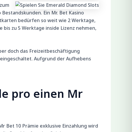
 zum
 Bestandskunden. Ein Mr. Bet Kasino
tkarten bedürfen so weit wie 2 Werktage,
ie bis zu 5 Werktage inside Lizenz nehmen,
ber doch das Freizeitbeschäftigung
 eingeschaltet. Aufgrund der Aufhebens
 pro einen Mr
Mr Bet 10 Prämie exklusive Einzahlung wird