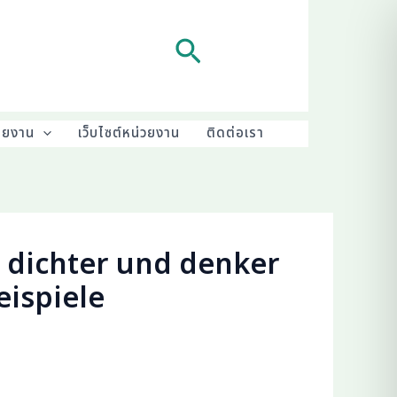
Search
ายงาน
เว็บไซต์หน่วยงาน
ติดต่อเรา
r dichter und denker
eispiele