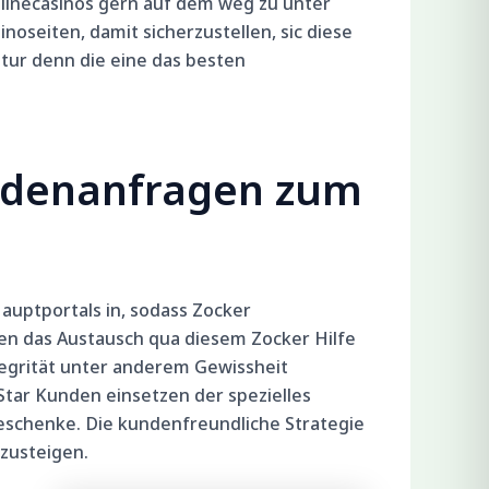
Onlinecasinos gern auf dem weg zu unter
oseiten, damit sicherzustellen, sic diese
ntur denn die eine das besten
undenanfragen zum
uptportals in, sodass Zocker
n das Austausch qua diesem Zocker Hilfe
tegrität unter anderem Gewissheit
Star Kunden einsetzen der spezielles
eschenke. Die kundenfreundliche Strategie
nzusteigen.