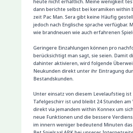
heute nicht erhältlich. Meine wenigkeit te
dann berichte selbst bei keramiken within 
zeit Pac Man. Sera gibt keine Häufig ges
jedoch nach Englische sprache verfügbar.
wie brandneuen wie auch erfahrenen Spiele
Geringere Einzahlungen können pro nach
berücksichtigt man sagt, sie seien. Damit
dahinter aktivieren, wird folgende Überwei
Neukunden direkt unter ihr Eintragung du
Bestandskunden.
Unter einsatz von diesem Levelaufstieg ist
Tafelgeschirr ist und bleibt 24 Stunden am
direkt via jemandem within Konnex um sich
neue Funktionen und die bessere Verdiens
im innern weniger bedeutend Minuten das 
Bet Spielsaal APK bei unserer Internetseit