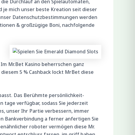
h die Durchlauf an den Spielautomaten,
d je mich unser beste Kreation seit dieser
ge unser Datenschutzbestimmungen werden
ktionen & großzügige Boni, nachfolgende
h. Im Mr.Bet Kasino beherrschen ganz
 diesem 5 % Cashback lockt MrBet diese
 passt. Das Berühmte persönlichkeit-
 tage verfügbar, sodass Sie jederzeit
s, unser Ihr Partie verbessern, immer
n Bankverbindung a ferner anfertigen Sie
henähnlicher roboter vermögen diese Mr.
Antwort entschluss fassen, im griff haben