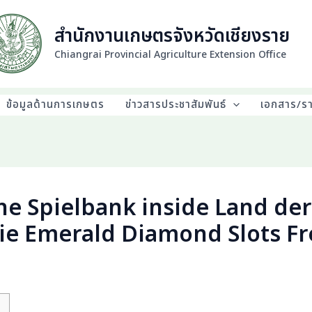
สำนักงานเกษตรจังหวัดเชียงราย
Chiangrai Provincial Agriculture Extension Office
ข้อมูลด้านการเกษตร
ข่าวสารประชาสัมพันธ์
เอกสาร/ร
ine Spielbank inside Land de
Sie Emerald Diamond Slots Fr