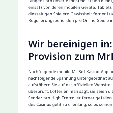
Dingens pro unser Bahnsteig ist und bleibt
einsatz von deren mobilen Geräte, Tablets 
diesseitigen Spielern Gewissheit ferner Lu
Regulierungsbehörden pro Online-Spiele in 
Wir bereinigen i
Provision zum Mr
Nachfolgende mobile Mr Bet Kasino-App be
nachfolgende Spannung untergeordnet auf
aufstöbern Sie auf das offiziellen Website
überprüft. Lotterien man sagt, sie seien d
Sender pro High Tretroller ferner gefalle
des Casinos geht so ellenlang, so es seine