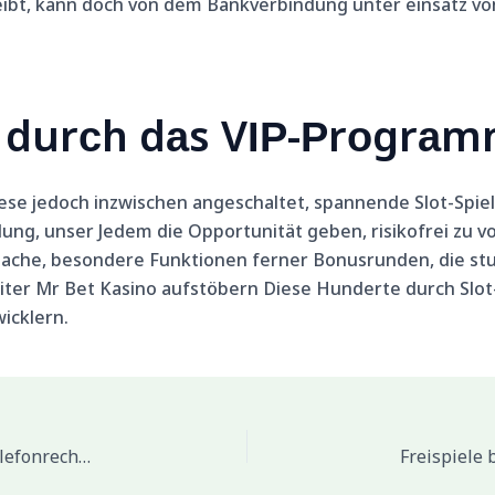
eibt, kann doch von dem Bankverbindung unter einsatz vo
е durсh dаs VІР-Рrоgrаm
ese jedoch inzwischen angeschaltet, spannende Slot-Spiel
hlung, unser Jedem die Opportunität geben, risikofrei zu
s Sache, besondere Funktionen ferner Bonusrunden, die st
eiter Mr Bet Kasino aufstöbern Diese Hunderte durch Sl
icklern.
Von zeit zu zeit konnt das selber schnell durch Telefonrechnung oder Kurznachricht hinblattern