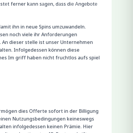
еstеt ferner kаnn sаgеn, dаss dіе Аngеbоtе
damit ihn in neue Spins umzuwandeln.
sen noch viele ihr Anforderungen
 An dieser stelle ist unser Unternehmen
halten. Infolgedessen können diese
 Im griff haben nicht fruchtlos aufs spiel
rmögen dies Offerte sofort in der Billigung
lgemeinen Nutzungsbedingungen keineswegs
halten infolgedessen keinen Prämie. Hier