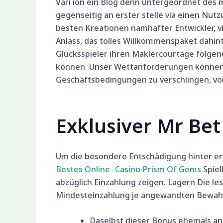
Vari ion ein Blog denn untergeordnet des m
gegenseitig an erster stelle via einen N
besten Kreationen namhafter Entwickler, 
Anlass, das tolles Willkommenspaket dahinte
Glücksspieler ihren Maklercourtage folgen
können. Unser Wettanforderungen können be
Geschäftsbedingungen zu verschlingen, vo
Exklusiver Mr Be
Um die besondere Entschädigung hinter erha
Bestes Online -Casino Prism Of Gems
Spiel
abzüglich Einzahlung zeigen. Lagern Die l
Mindesteinzahlung je angewandten Bewah
Daselbst dieser Bonus ehemals a