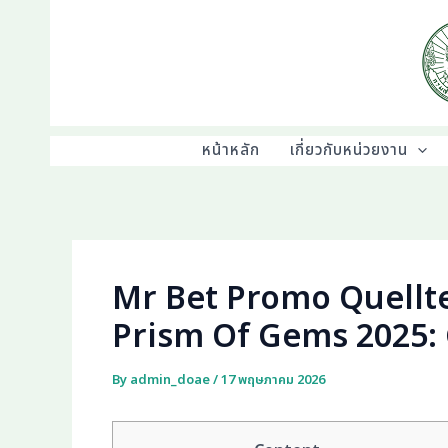
Skip
to
content
หน้าหลัก
เกี่ยวกับหน่วยงาน
Mr Bet Promo Quellte
Prism Of Gems 2025: 
By
admin_doae
/
17 พฤษภาคม 2026