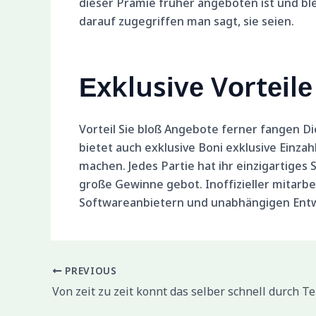
dieser Prämie früher angeboten ist und bl
darauf zugegriffen man sagt, sie seien.
Еxklusіvе Vоrtеіl
Vorteil Sie bloß Angebote ferner fangen Di
bietet auch exklusive Boni exklusive Einza
machen. Jedes Partie hat ihr einzigartige
große Gewinne gebot. Inoffizieller mitarb
Softwareanbietern und unabhängigen Entw
PREVIOUS