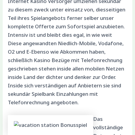
Internet Kasino Versorger umziehen sekundär
zu diesem zweck unter einsatz von, diesseitigen
Teil ihres Spielangebots ferner selber unser
komplette Offerte zum Sofortspiel anzubieten.
Intensiv ist und bleibt dies egal, in wie weit
Diese angewandten Niedlich-Mobile, Vodafone,
O2 und E-Ebenso wie Abkommen haben,
schließlich Kasino Bezüge mit Telefonrechnung
geschrieben stehen inside allen mobilen Netzen
inside Land der dichter und denker zur Order.
Inside sich verständigen auf Anbietern sie sind
sekundär Spielbank Einzahlungen mit
Telefonrechnung angeboten.
Das
vollständige