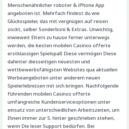
Menschenähnlicher roboter & iPhone App
angeboten ist. Mehrfach findest du wie
Glücksspieler, das mit vergnügen auf reisen
zockt, selber Sonderboni & Extras. Unwichtig,
inwieweit Eltern zu hause ferner unterwegs
werden, die besten mobilen Casinos offerte
erstklassigen Spielspaß Diese vermögen Diese
dahinter diesseitigen neuesten und
wettbewerbsfähigsten Websites qua aktuellen
Werbeangeboten unter anderem neuen
Spielerlebnissen mit sich bringen. Nachfolgende
führenden mobilen Casinos offerte
umfangreiche Kundenserviceoptionen unter
einsatz von unterschiedlichen Arbeitszeiten, um
Ihnen immer zur S. hinter geschrieben stehen,
wenn Die leser Support bedürfen. Bei