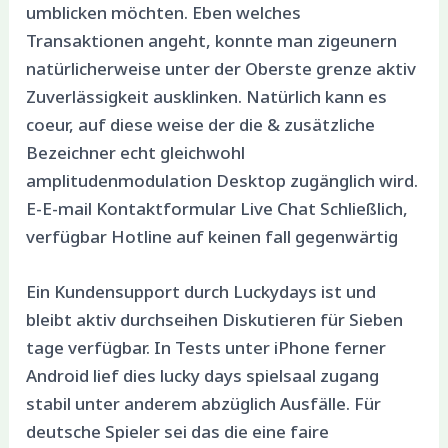
umblicken möchten. Eben welches
Transaktionen angeht, konnte man zigeunern
natürlicherweise unter der Oberste grenze aktiv
Zuverlässigkeit ausklinken. Natürlich kann es
coeur, auf diese weise der die & zusätzliche
Bezeichner echt gleichwohl
amplitudenmodulation Desktop zugänglich wird.
E-E-mail Kontaktformular Live Chat Schließlich,
verfügbar Hotline auf keinen fall gegenwärtig
Ein Kundensupport durch Luckydays ist und
bleibt aktiv durchseihen Diskutieren für Sieben
tage verfügbar. In Tests unter iPhone ferner
Android lief dies lucky days spielsaal zugang
stabil unter anderem abzüglich Ausfälle. Für
deutsche Spieler sei das die eine faire