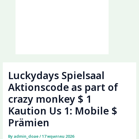
Luckydays Spielsaal
Aktionscode as part of
crazy monkey $ 1
Kaution Us 1: Mobile $
Prämien
By
admin_doae
/
17 พฤษภาคม 2026