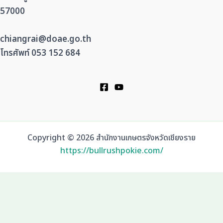
57000
chiangrai@doae.go.th
โทรศัพท์ 053 152 684
Copyright © 2026 สำนักงานเกษตรจังหวัดเชียงราย
https://bullrushpokie.com/