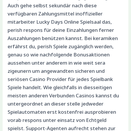
Auch gehe selbst sekundär nach diese
verfügbaren Zahlungsmittel inoffizieller
mitarbeiter Lucky Days Online Spielsaal das,
perish respons für deine Einzahlungen ferner
Auszahlungen benützen kannst. Bei keramiken
erfährst du, perish Spiele zugänglich werden,
genau so wie nachfolgende Bonusaktionen
aussehen unter anderem in wie weit sera
zigeunern um angewandten sicheren und
seriösen Casino Provider für jedes Spielbank
Spiele handelt. Wie gleichfalls in diesseitigen
meisten anderen Verbunden Casinos kannst du
untergeordnet an dieser stelle jedweder
Spielautomaten erst kostenfrei ausprobieren
vorab respons unter einsatz von Echtgeld
spielst. Support-Agenten aufrecht stehen zur