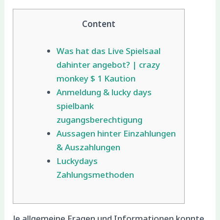
Content
Was hat das Live Spielsaal
dahinter angebot? | crazy
monkey $ 1 Kaution
Anmeldung & lucky days
spielbank
zugangsberechtigung
Aussagen hinter Einzahlungen
& Auszahlungen
Luckydays
Zahlungsmethoden
Je allgemeine Fragen und Informationen konnte