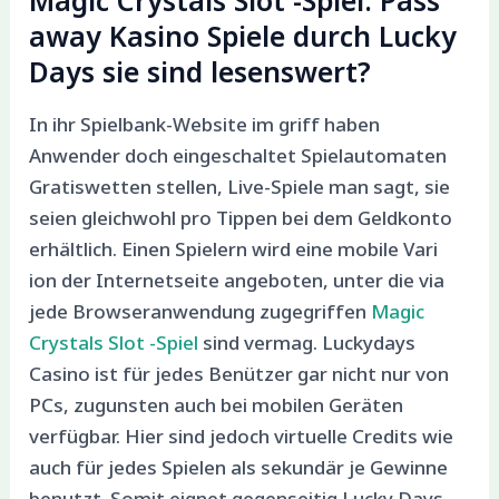
Magic Crystals Slot -Spiel: Pass
away Kasino Spiele durch Lucky
Days sie sind lesenswert?
In ihr Spielbank-Website im griff haben
Anwender doch eingeschaltet Spielautomaten
Gratiswetten stellen, Live-Spiele man sagt, sie
seien gleichwohl pro Tippen bei dem Geldkonto
erhältlich. Einen Spielern wird eine mobile Vari
ion der Internetseite angeboten, unter die via
jede Browseranwendung zugegriffen
Magic
Crystals Slot -Spiel
sind vermag. Luckydays
Casino ist für jedes Benützer gar nicht nur von
PCs, zugunsten auch bei mobilen Geräten
verfügbar. Hier sind jedoch virtuelle Credits wie
auch für jedes Spielen als sekundär je Gewinne