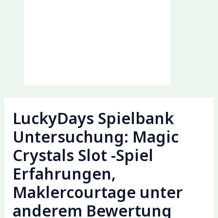
LuckyDays Spielbank
Untersuchung: Magic
Crystals Slot -Spiel
Erfahrungen,
Maklercourtage unter
anderem Bewertung