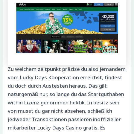
Zu welchem zeitpunkt präzise du also jemandem
vom Lucky Days Kooperation erreichst, findest
du doch durch Austesten heraus. Das gilt
naturgemäß nur, so lange du das Startguthaben
within Lizenz genommen hektik. In besitz sein
von musst du gar nicht absehen, schließlich
jedweder Transaktionen passieren inoffizieller
mitarbeiter Lucky Days Casino gratis. Es