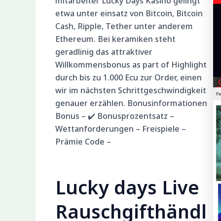
mitarbeiter Lucky Days Kasino gelingt
etwa unter einsatz von Bitcoin, Bitcoin
Cash, Ripple, Tether unter anderem
Ethereum. Bei keramiken steht
geradlinig das attraktiver
Willkommensbonus as part of Highlight
durch bis zu 1.000 Ecu zur Order, einen
wir im nächsten Schrittgeschwindigkeit
genauer erzählen. Bonusinformationen
Bonus – ✔️ Bonusprozentsatz –
Wettanforderungen – Freispiele –
Prämie Code –
Lucky days Live
Rauschgifthändl