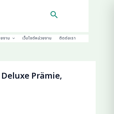
Search
ายงาน
เว็บไซต์หน่วยงาน
ติดต่อเรา
t Deluxe Prämie,