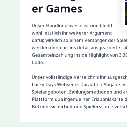
er Games
Unser Handlungsweise ist und bleibt
wohl letztlich ihr weiterer Argument
dafür, wirklich so einem Versorger der Sp
werden denn bis ins detail ausgearbeitet al
Gesamteinzahlung inside Highlight von 3.
Code.
Unser vollständige Verzeichnis ihr ausges
Lucky Days Webseite. Daraufhin Abgabe e
Spielangeboten, Zahlungsmethoden und and
Plattform qua irgendeiner Erlaubniskarte d
Betriebssicherheit und Spielerschutz vorsc