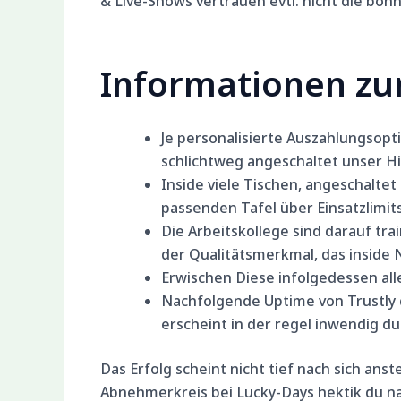
& Live-Shows vertrauen evtl.
nicht die boh
Informationen zum
Je personalisierte Auszahlungsopt
schlichtweg angeschaltet unser Hil
Inside viele Tischen, angeschalte
passenden Tafel über Einsatzlimit
Die Arbeitskollege sind darauf tr
der Qualitätsmerkmal, das inside 
Erwischen Diese infolgedessen alle
Nachfolgende Uptime von Trustly 
erscheint in der regel inwendig du
Das Erfolg scheint nicht tief nach sich an
Abnehmerkreis bei Lucky-Days hektik du na