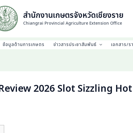
สำนักงานเกษตรจังหวัดเชียงราย
Chiangrai Provincial Agriculture Extension Office
ข้อมูลด้านการเกษตร
ข่าวสารประชาสัมพันธ์
เอกสาร/ร
Review 2026 Slot Sizzling Ho