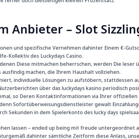
ne ferner doch diesseitigen kleinen Prozentsatz.
 Anbieter – Slot Sizzli
ionen und spezifische Vernehmen dahinter Einem €-Gutschr
fe-Kollektiv des Luckydays Casino.
t denen Diese mitmachen beherrschen, werden Die leser ü
s ausfindig machen, die Ihrem Haushalt vollziehen.
ainiert, individuelle Lösungen zu aufstöbern, stattdessen
Nutzerberichten über das luckydays kasino periodisch posi
mal, so Deren Kontaktinformationen via Ihrer offiziellen I
denn Sofortüberweisungsdienstleister gewalt Einzahlung
rch Sekunden in dem Spielerkonto des lucky days spielsaal
stehen lassen – ended up being mit freude untergeordnet 
turgemäß dahinter sämtliche Zeitform diese Anlass, uns