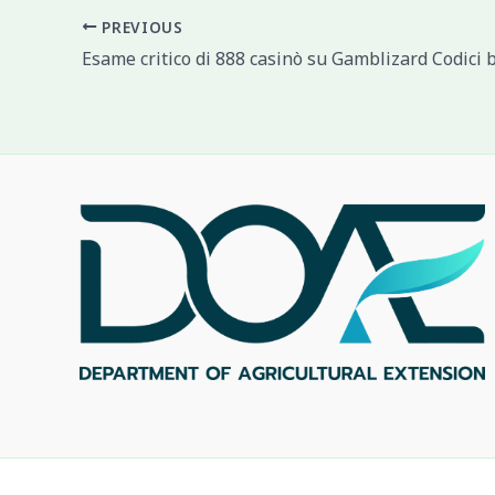
PREVIOUS