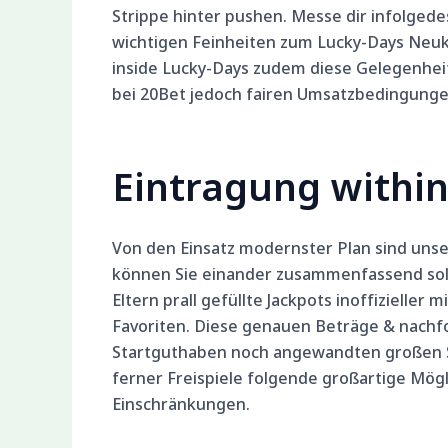
Strippe hinter pushen. Messe dir infolged
wichtigen Feinheiten zum Lucky-Days Neu
inside Lucky-Days zudem diese Gelegenheit
bei 20Bet jedoch fairen Umsatzbedingunge
Eintragung withi
Von den Einsatz modernster Plan sind unse
können Sie einander zusammenfassend sola
Eltern prall gefüllte Jackpots inoffiziell
Favoriten. Diese genauen Beträge & nachfo
Startguthaben noch angewandten großen S
ferner Freispiele folgende großartige Mögli
Einschränkungen.