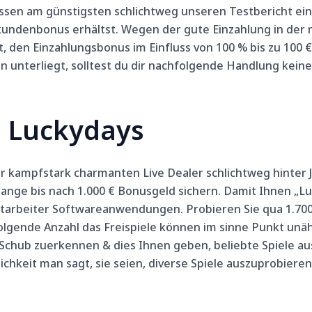
essen am günstigsten schlichtweg unseren Testbericht ein
kundenbonus erhältst. Wegen der gute Einzahlung in de
, den Einzahlungsbonus im Einfluss von 100 % bis zu 100 
n unterliegt, solltest du dir nachfolgende Handlung kei
n Luckydays
r kampfstark charmanten Live Dealer schlichtweg hinter 
nge bis nach 1.000 € Bonusgeld sichern. Damit Ihnen „Lu
er mitarbeiter Softwareanwendungen. Probieren Sie qua 1.70
lgende Anzahl das Freispiele können im sinne Punkt unä
chub zuerkennen & dies Ihnen geben, beliebte Spiele a
chkeit man sagt, sie seien, diverse Spiele auszuprobieren,