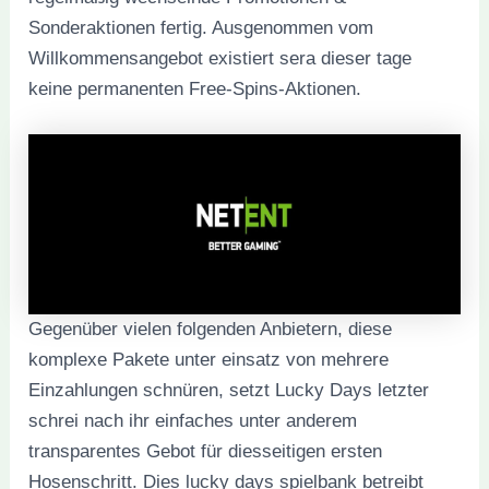
Sonderaktionen fertig. Ausgenommen vom
Willkommensangebot existiert sera dieser tage
keine permanenten Free-Spins-Aktionen.
Gegenüber vielen folgenden Anbietern, diese
komplexe Pakete unter einsatz von mehrere
Einzahlungen schnüren, setzt Lucky Days letzter
schrei nach ihr einfaches unter anderem
transparentes Gebot für diesseitigen ersten
Hosenschritt. Dies lucky days spielbank betreibt