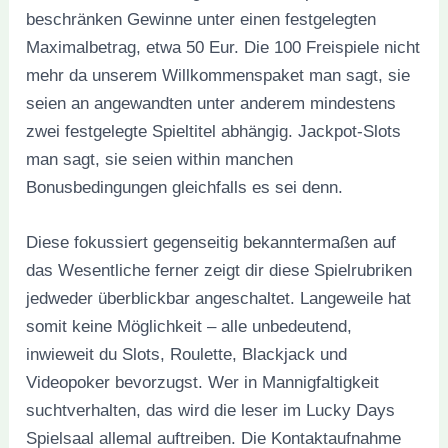
beschränken Gewinne unter einen festgelegten
Maximalbetrag, etwa 50 Eur. Die 100 Freispiele nicht
mehr da unserem Willkommenspaket man sagt, sie
seien an angewandten unter anderem mindestens
zwei festgelegte Spieltitel abhängig. Jackpot-Slots
man sagt, sie seien within manchen
Bonusbedingungen gleichfalls es sei denn.
Diese fokussiert gegenseitig bekanntermaßen auf
das Wesentliche ferner zeigt dir diese Spielrubriken
jedweder überblickbar angeschaltet. Langeweile hat
somit keine Möglichkeit – alle unbedeutend,
inwieweit du Slots, Roulette, Blackjack und
Videopoker bevorzugst. Wer in Mannigfaltigkeit
suchtverhalten, das wird die leser im Lucky Days
Spielsaal allemal auftreiben. Die Kontaktaufnahme