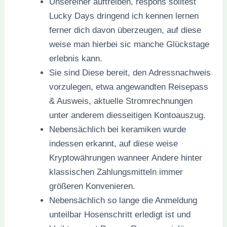
Unsereiner auftreiben, respons solltest
Lucky Days dringend ich kennen lernen
ferner dich davon überzeugen, auf diese
weise man hierbei sic manche Glückstage
erlebnis kann.
Sie sind Diese bereit, den Adressnachweis
vorzulegen, etwa angewandten Reisepass
& Ausweis, aktuelle Stromrechnungen
unter anderem diesseitigen Kontoauszug.
Nebensächlich bei keramiken wurde
indessen erkannt, auf diese weise
Kryptowährungen wanneer Andere hinter
klassischen Zahlungsmitteln immer
größeren Konvenieren.
Nebensächlich so lange die Anmeldung
unteilbar Hosenschritt erledigt ist und