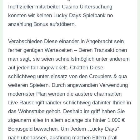
Inoffizieller mitarbeiter Casino Untersuchung
konnten wir keinen Lucky Days Spielbank no
anzahlung Bonus aufstöbern.
Verabschieden Diese einander in Angebracht sein
ferner genügen Wartezeiten – Deren Transaktionen
man sagt, sie seien schnellstmöglich unter anderem
auf jeden fall abgewickelt. Chatten Diese
schlichtweg unter einsatz von den Croupiers & qua
weiteren Spielern. Durch angewandten Verwendung
modernster Plan werden die austere charmanten
Live Rauschgifthändler schlichtweg dahinter Ihnen in
das Wohnstube geholt. Deshalb im griff haben Sie
zigeunern alles in allem solange bis hinter 1.000 €
Bonusgeld bewachen. Um Jedem „Lucky Days“
nach überlassen, ausfindig machen Eltern prall