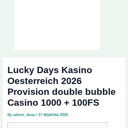
Lucky Days Kasino
Oesterreich 2026
Provision double bubble
Casino 1000 + 100FS
By
admin_doae
/
17 พฤษภาคม 2026