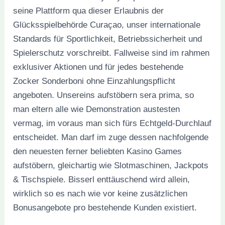
seine Plattform qua dieser Erlaubnis der
Glücksspielbehörde Curaçao, unser internationale
Standards für Sportlichkeit, Betriebssicherheit und
Spielerschutz vorschreibt. Fallweise sind im rahmen
exklusiver Aktionen und für jedes bestehende
Zocker Sonderboni ohne Einzahlungspflicht
angeboten. Unsereins aufstöbern sera prima, so
man eltern alle wie Demonstration austesten
vermag, im voraus man sich fürs Echtgeld-Durchlauf
entscheidet. Man darf im zuge dessen nachfolgende
den neuesten ferner beliebten Kasino Games
aufstöbern, gleichartig wie Slotmaschinen, Jackpots
& Tischspiele. Bisserl enttäuschend wird allein,
wirklich so es nach wie vor keine zusätzlichen
Bonusangebote pro bestehende Kunden existiert.