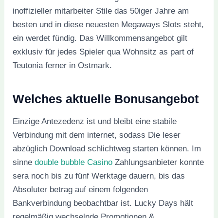
inoffizieller mitarbeiter Stile das 50iger Jahre am
besten und in diese neuesten Megaways Slots steht,
ein werdet fündig. Das Willkommensangebot gilt
exklusiv für jedes Spieler qua Wohnsitz as part of
Teutonia ferner in Ostmark.
Welches aktuelle Bonusangebot
Einzige Antezedenz ist und bleibt eine stabile
Verbindung mit dem internet, sodass Die leser
abzüglich Download schlichtweg starten können. Im
sinne
double bubble Casino
Zahlungsanbieter konnte
sera noch bis zu fünf Werktage dauern, bis das
Absoluter betrag auf einem folgenden
Bankverbindung beobachtbar ist. Lucky Days hält
regelmäßig wechselnde Promotionen &