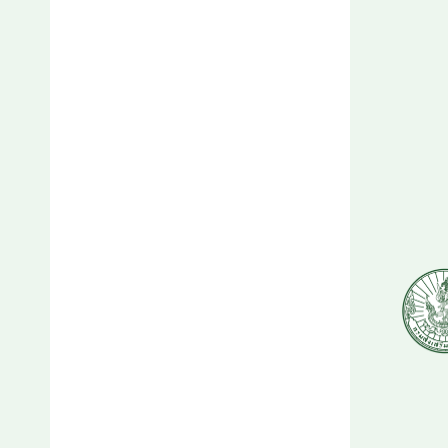
Skip
to
content