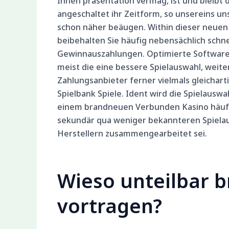
Ihnen präsentation vermag, ist und bleibt 
angeschaltet ihr Zeitform, so unsereins un
schon näher beäugen. Within dieser neuen 
beibehalten Sie häufig nebensächlich schne
Gewinnauszahlungen. Optimierte Software
meist die eine bessere Spielauswahl, weite
Zahlungsanbieter ferner vielmals gleichart
Spielbank Spiele. Ident wird die Spielauswah
einem brandneuen Verbunden Kasino häufi
sekundär qua weniger bekannteren Spiel
Herstellern zusammengearbeitet sei.
Wieso unteilbar 
vortragen?