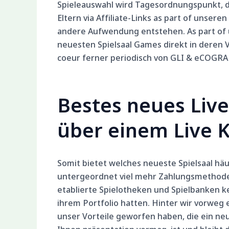
Spieleauswahl wird Tagesordnungspunkt, d
Eltern via Affiliate-Links as part of unse
andere Aufwendung entstehen. As part of 
neuesten Spielsaal Games direkt in deren Ve
coeur ferner periodisch von GLI & eCOGRA ü
Bestes neues Liv
über einem Live 
Somit bietet welches neueste Spielsaal häu
untergeordnet viel mehr Zahlungsmethode
etablierte Spielotheken und Spielbanken k
ihrem Portfolio hatten. Hinter wir vorweg 
unser Vorteile geworfen haben, die ein neu