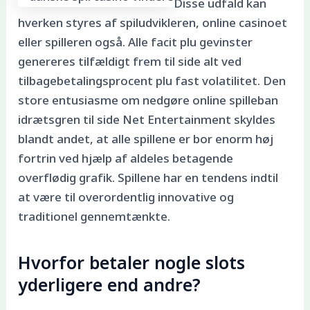
Disse udfald kan
hverken styres af spiludvikleren, online casinoet
eller spilleren også. Alle facit plu gevinster
genereres tilfældigt frem til side alt ved
tilbagebetalingsprocent plu fast volatilitet. Den
store entusiasme om nedgøre online spilleban
idrætsgren til side Net Entertainment skyldes
blandt andet, at alle spillene er bor enorm høj
fortrin ved hjælp af aldeles betagende
overflødig grafik. Spillene har en tendens indtil
at være til overordentlig innovative og
traditionel gennemtænkte.
Hvorfor betaler nogle slots
yderligere end andre?