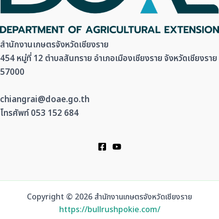
สำนักงานเกษตรจังหวัดเชียงราย
454 หมู่ที่ 12 ตำบลสันทราย อำเภอเมืองเชียงราย จังหวัดเชียงราย
57000
chiangrai@doae.go.th
โทรศัพท์ 053 152 684
Copyright © 2026 สำนักงานเกษตรจังหวัดเชียงราย
https://bullrushpokie.com/