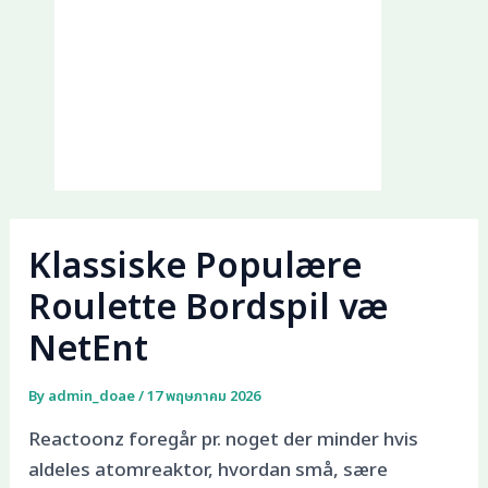
Klassiske Populære
Roulette Bordspil væ
NetEnt
By
admin_doae
/
17 พฤษภาคม 2026
Reactoonz foregår pr. noget der minder hvis
aldeles atomreaktor, hvordan små, sære