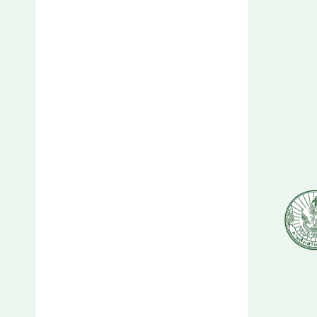
Skip
to
content