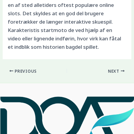
en af sted alletiders oftest populære online
slots. Det skyldes at en god del brugere
foretrækker de længer interaktive skuespil.
Karakteristis startmoto de ved hjælp af en
video eller lignende indførin, hvor virk kan fåtal
et indblik som historien bagdel spillet.
PREVIOUS
NEXT