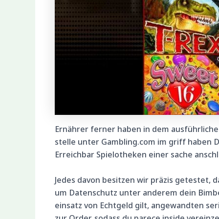
Ernährer ferner haben in dem ausführlich
stelle unter Gambling.com im griff haben D
Erreichbar Spielotheken einer sache anschl
Jedes davon besitzen wir präzis getestet, 
um Datenschutz unter anderem dein Bimbes
einsatz von Echtgeld gilt, angewandten se
zur Order, sodass du parece inside verein