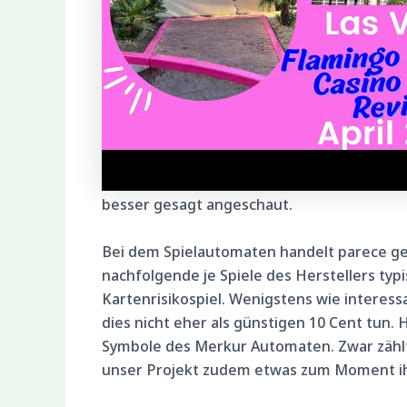
besser gesagt angeschaut.
Bei dem Spielautomaten handelt parece gege
nachfolgende je Spiele des Herstellers typ
Kartenrisikospiel. Wenigstens wie interess
dies nicht eher als günstigen 10 Cent tun. 
Symbole des Merkur Automaten. Zwar zählt
unser Projekt zudem etwas zum Moment i