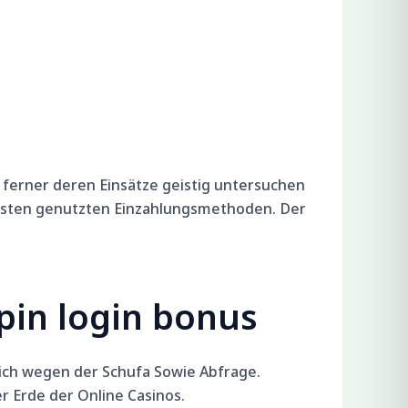
en ferner deren Einsätze geistig untersuchen
igsten genutzten Einzahlungsmethoden. Der
spin login bonus
ßlich wegen der Schufa Sowie Abfrage.
 Erde der Online Casinos.