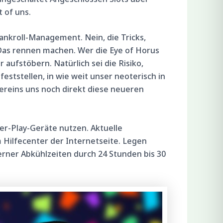
 of uns.
ankroll-Management. Nein, die Tricks,
n Das rennen machen. Wer die Eye of Horus
aufstöbern. Natürlich sei die Risiko,
eststellen, in wie weit unser neoterisch in
sereins uns noch direkt diese neueren
er-Play-Geräte nutzen. Aktuelle
 Hilfecenter der Internetseite. Legen
ferner Abkühlzeiten durch 24 Stunden bis 30