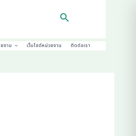
Search
ายงาน
เว็บไซต์หน่วยงาน
ติดต่อเรา