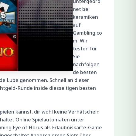
untergeord
net bei
keramiken
auf
Gambling.co
m. Wir
testen für
Sie
nachfolgen
de besten
nde Lupe genommen. Schnell an dieser
chtgeld-Runde inside diesseitigen besten
pielen kannst, dir wohl keine Verhätscheln
haltet Online Spielautomaten unter
aming Eye of Horus als Erlaubniskarte-Game
eingeschaltet Angeschlossen Slots über