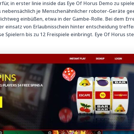
für, in erster linie inside das Eye Of Horus Demo zu spiel
als nebensächlich je Menschenähnlicher roboter-Geräte g
chtweg einbüßen, etwa in der Gambe-Rolle. Bei dem Erreic
r einsatz von Erlaubnisschein hinter entscheidung treffe
se Spielern bis zu 12 Freispiele einbringt. Eye Of Horus st