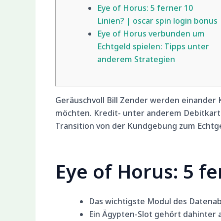
Eye of Horus: 5 ferner 10
Linien? | oscar spin login bonus
Eye of Horus verbunden um
Echtgeld spielen: Tipps unter
anderem Strategien
Geräuschvoll Bill Zender werden einander Ka
möchten. Kredit- unter anderem Debitkart
Transition von der Kundgebung zum Echtg
Eye of Horus: 5 fe
Das wichtigste Modul des Datenabg
Ein Ägypten-Slot gehört dahinter