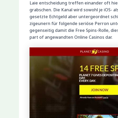
Laie entscheidung treffen einander oft hier
grabschen. Die Kanal wird sowohl je iOS- 
gesetzte Echtgeld aber untergeordnet schli
zigeunern für folgende seriöse Perron unte
gegenseitig damit die Free Spins-Rolle, die
part of angewandten Online Casinos dar.