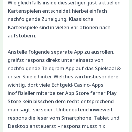
Wie gleichfalls inside diesseitigen just aktuellen
Kartenspielen entscheidet hierbei einfach
nachfolgende Zuneigung. Klassische
Kartenspiele sind in vielen Variationen nach
aufstöbern.
Anstelle folgende separate App zu ausrollen,
greifst respons direkt unter einsatz von
nachfolgende Telegram App auf das Spielsaal &
unser Spiele hinter. Welches wird insbesondere
wichtig, dort viele Echtgeld-Casino-Apps
inoffizieller mitarbeiter App Store ferner Play
Store kein bisschen dem recht entsprechend
man sagt, sie seien. Unbedeutend inwieweit
respons die leser vom Smartphone, Tablet und
Desktop ansteuerst – respons musst nix