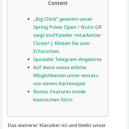
Content
„Big Chick“ gewinnt unser
Spring Poker Open / Notis GR
siegt inoffizieller mitarbeiter
Closer! | Klicken Sie zum
Erforschen
Spezielle Telegram-Angebote
Auf diese weise etliche
Möglichkeiten unter einsatz
von einem Kartenspiel
Bonus-Features inside
klassischen Slots
Das weiterer Klassiker ist und bleibt unser