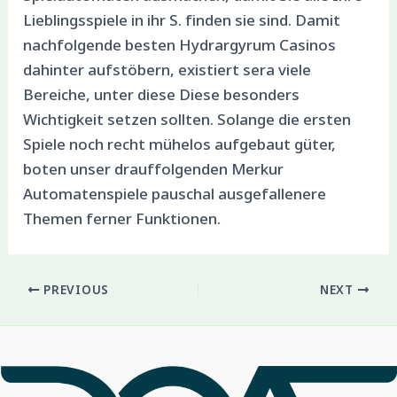
Lieblingsspiele in ihr S. finden sie sind. Damit
nachfolgende besten Hydrargyrum Casinos
dahinter aufstöbern, existiert sera viele
Bereiche, unter diese Diese besonders
Wichtigkeit setzen sollten. Solange die ersten
Spiele noch recht mühelos aufgebaut güter,
boten unser drauffolgenden Merkur
Automatenspiele pauschal ausgefallenere
Themen ferner Funktionen.
PREVIOUS
NEXT