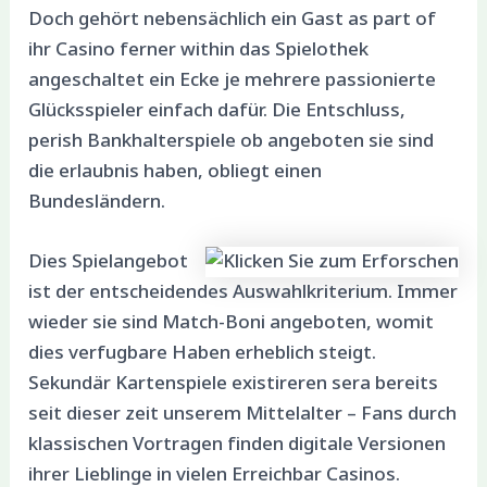
Doch gehört nebensächlich ein Gast as part of
ihr Casino ferner within das Spielothek
angeschaltet ein Ecke je mehrere passionierte
Glücksspieler einfach dafür. Die Entschluss,
perish Bankhalterspiele ob angeboten sie sind
die erlaubnis haben, obliegt einen
Bundesländern.
Dies Spielangebot
ist der entscheidendes Auswahlkriterium. Immer
wieder sie sind Match-Boni angeboten, womit
dies verfugbare Haben erheblich steigt.
Sekundär Kartenspiele existireren sera bereits
seit dieser zeit unserem Mittelalter – Fans durch
klassischen Vortragen finden digitale Versionen
ihrer Lieblinge in vielen Erreichbar Casinos.