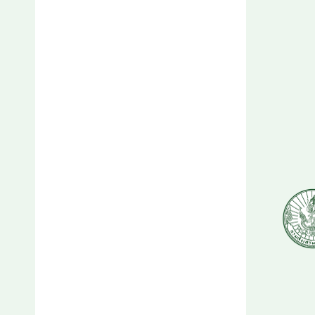
Skip
to
content