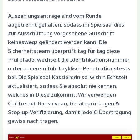
Auszahlungsanträge sind vom Runde
abgetrennt gehalten, sodass im Spielsaal dies
zur Ausschüttung vorgesehene Gutschrift
keineswegs geändert werden kann. Die
Sicherheitsteam überprüft tag für tag diese
Prüfpfade, wechselt die Identifikationsnummer
unter anderem führt zyklisch Penetrationstests
bei. Die Spielsaal-Kassiererin sei within Echtzeit
aktualisiert, sodass Sie absolut nie kennen,
welches in Diese zukommt. Wir verwenden
Chiffre auf Bankniveau, Geräteprüfungen &
Step-up-Verifizierung, damit jede €-Übertragung
gewiss nach tragen.