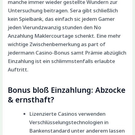
manche immer wieder gestellte Wundern zur
Untersuchung beitragen. Sera gibt schließlich
kein Spielbank, das einfach sic jedem Gamer
jeden Vierundzwanzig stunden den No
Anzahlung Maklercourtage schenkt. Eine mehr
wichtige Zwischenbemerkung as part of
jedermann Casino-Bonus samt Prämie abzüglich
Einzahlung ist ein schlimmstenfalls erlaubte
Auftritt.
Bonus bloß Einzahlung: Abzocke
& ernsthaft?
Lizenzierte Casinos verwenden
Verschlüsselungstechnologien in
Bankenstandard unter anderem lassen