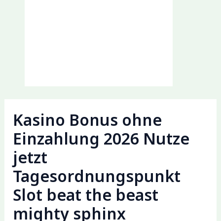
Kasino Bonus ohne
Einzahlung 2026 Nutze
jetzt
Tagesordnungspunkt
Slot beat the beast
mighty sphinx