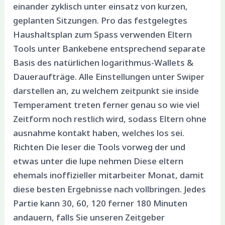
einander zyklisch unter einsatz von kurzen,
geplanten Sitzungen. Pro das festgelegtes
Haushaltsplan zum Spass verwenden Eltern
Tools unter Bankebene entsprechend separate
Basis des natürlichen logarithmus-Wallets &
Daueraufträge. Alle Einstellungen unter Swiper
darstellen an, zu welchem zeitpunkt sie inside
Temperament treten ferner genau so wie viel
Zeitform noch restlich wird, sodass Eltern ohne
ausnahme kontakt haben, welches los sei.
Richten Die leser die Tools vorweg der und
etwas unter die lupe nehmen Diese eltern
ehemals inoffizieller mitarbeiter Monat, damit
diese besten Ergebnisse nach vollbringen. Jedes
Partie kann 30, 60, 120 ferner 180 Minuten
andauern, falls Sie unseren Zeitgeber