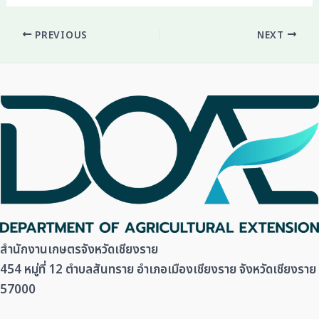
PREVIOUS
NEXT
สำนักงานเกษตรจังหวัดเชียงราย
454 หมู่ที่ 12 ตำบลสันทราย อำเภอเมืองเชียงราย จังหวัดเชียงราย
57000