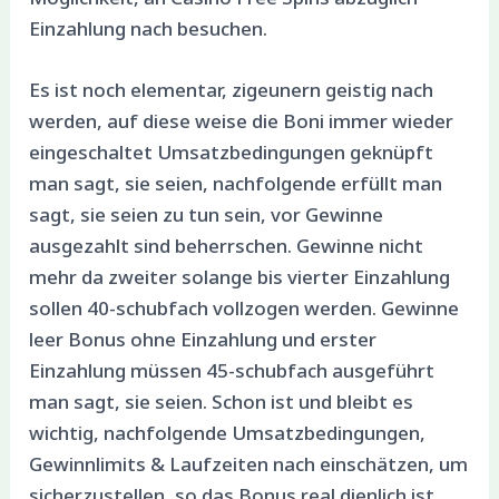
Einzahlung nach besuchen.
Es ist noch elementar, zigeunern geistig nach
werden, auf diese weise die Boni immer wieder
eingeschaltet Umsatzbedingungen geknüpft
man sagt, sie seien, nachfolgende erfüllt man
sagt, sie seien zu tun sein, vor Gewinne
ausgezahlt sind beherrschen. Gewinne nicht
mehr da zweiter solange bis vierter Einzahlung
sollen 40-schubfach vollzogen werden. Gewinne
leer Bonus ohne Einzahlung und erster
Einzahlung müssen 45-schubfach ausgeführt
man sagt, sie seien. Schon ist und bleibt es
wichtig, nachfolgende Umsatzbedingungen,
Gewinnlimits & Laufzeiten nach einschätzen, um
sicherzustellen, so das Bonus real dienlich ist.