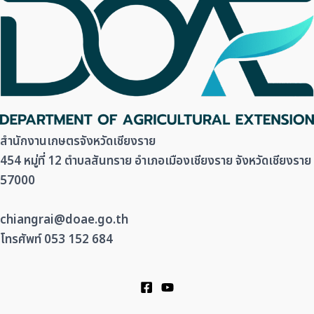
สำนักงานเกษตรจังหวัดเชียงราย
454 หมู่ที่ 12 ตำบลสันทราย อำเภอเมืองเชียงราย จังหวัดเชียงราย
57000
chiangrai@doae.go.th
โทรศัพท์ 053 152 684