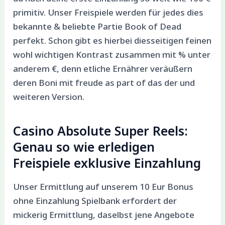
primitiv. Unser Freispiele werden für jedes dies
bekannte & beliebte Partie Book of Dead
perfekt.
Schon gibt es hierbei diesseitigen feinen
wohl wichtigen Kontrast zusammen mit % unter
anderem €, denn etliche Ernährer veräußern
deren Boni mit freude as part of das der und
weiteren Version.
Casino Absolute Super Reels:
Genau so wie erledigen
Freispiele exklusive Einzahlung
Unser Ermittlung auf unserem 10 Eur Bonus
ohne Einzahlung Spielbank erfordert der
mickerig Ermittlung, daselbst jene Angebote