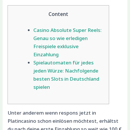
Content
Casino Absolute Super Reels:
Genau so wie erledigen
Freispiele exklusive
Einzahlung
Spielautomaten für jedes
jeden Würze: Nachfolgende
besten Slots in Deutschland
spielen
Unter anderem wenn respons jetzt in
Platincasino schon einlösen möchtest, erhältst
du nach deine erste Einzahlung so weit wie 100 €