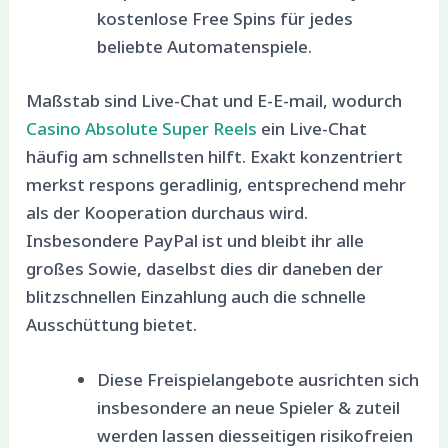
kostenlose Free Spins für jedes
beliebte Automatenspiele.
Maßstab sind Live-Chat und E-E-mail, wodurch
Casino Absolute Super Reels
ein Live-Chat
häufig am schnellsten hilft. Exakt konzentriert
merkst respons geradlinig, entsprechend mehr
als der Kooperation durchaus wird.
Insbesondere PayPal ist und bleibt ihr alle
großes Sowie, daselbst dies dir daneben der
blitzschnellen Einzahlung auch die schnelle
Ausschüttung bietet.
Diese Freispielangebote ausrichten sich
insbesondere an neue Spieler & zuteil
werden lassen diesseitigen risikofreien