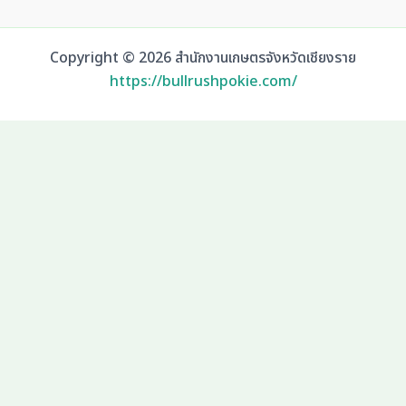
Copyright © 2026 สำนักงานเกษตรจังหวัดเชียงราย
https://bullrushpokie.com/