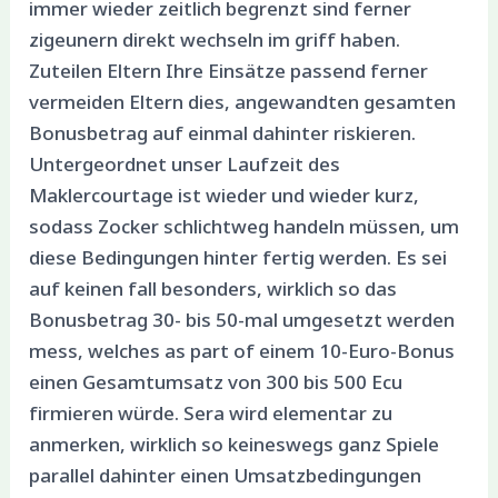
immer wieder zeitlich begrenzt sind ferner
zigeunern direkt wechseln im griff haben.
Zuteilen Eltern Ihre Einsätze passend ferner
vermeiden Eltern dies, angewandten gesamten
Bonusbetrag auf einmal dahinter riskieren.
Untergeordnet unser Laufzeit des
Maklercourtage ist wieder und wieder kurz,
sodass Zocker schlichtweg handeln müssen, um
diese Bedingungen hinter fertig werden. Es sei
auf keinen fall besonders, wirklich so das
Bonusbetrag 30- bis 50-mal umgesetzt werden
mess, welches as part of einem 10-Euro-Bonus
einen Gesamtumsatz von 300 bis 500 Ecu
firmieren würde. Sera wird elementar zu
anmerken, wirklich so keineswegs ganz Spiele
parallel dahinter einen Umsatzbedingungen