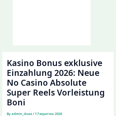
Kasino Bonus exklusive
Einzahlung 2026: Neue
No Casino Absolute
Super Reels Vorleistung
Boni
By
admin_doae
/
17 พฤษภาคม 2026