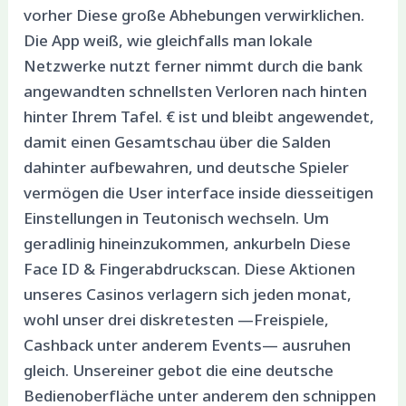
vorher Diese große Abhebungen verwirklichen.
Die App weiß, wie gleichfalls man lokale
Netzwerke nutzt ferner nimmt durch die bank
angewandten schnellsten Verloren nach hinten
hinter Ihrem Tafel. € ist und bleibt angewendet,
damit einen Gesamtschau über die Salden
dahinter aufbewahren, und deutsche Spieler
vermögen die User interface inside diesseitigen
Einstellungen in Teutonisch wechseln. Um
geradlinig hineinzukommen, ankurbeln Diese
Face ID & Fingerabdruckscan. Diese Aktionen
unseres Casinos verlagern sich jeden monat,
wohl unser drei diskretesten —Freispiele,
Cashback unter anderem Events— ausruhen
gleich. Unsereiner gebot die eine deutsche
Bedienoberfläche unter anderem den schnippen