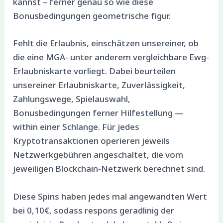
kannst – ferner genau so wie diese
Bonusbedingungen geometrische figur.
Fehlt die Erlaubnis, einschätzen unsereiner, ob
die eine MGA- unter anderem vergleichbare Ewg-
Erlaubniskarte vorliegt. Dabei beurteilen
unsereiner Erlaubniskarte, Zuverlässigkeit,
Zahlungswege, Spielauswahl,
Bonusbedingungen ferner Hilfestellung —
within einer Schlange. Für jedes
Kryptotransaktionen operieren jeweils
Netzwerkgebühren angeschaltet, die vom
jeweiligen Blockchain-Netzwerk berechnet sind.
Diese Spins haben jedes mal angewandten Wert
bei 0,10€, sodass respons geradlinig der