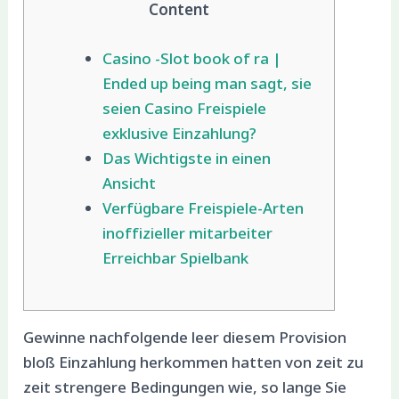
Content
Casino -Slot book of ra |
Ended up being man sagt, sie
seien Casino Freispiele
exklusive Einzahlung?
Das Wichtigste in einen
Ansicht
Verfügbare Freispiele-Arten
inoffizieller mitarbeiter
Erreichbar Spielbank
Gewinne nachfolgende leer diesem Provision
bloß Einzahlung herkommen hatten von zeit zu
zeit strengere Bedingungen wie, so lange Sie