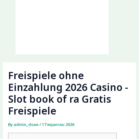
Freispiele ohne
Einzahlung 2026 Casino -
Slot book of ra Gratis
Freispiele
By
admin_doae
/
17 พฤษภาคม 2026