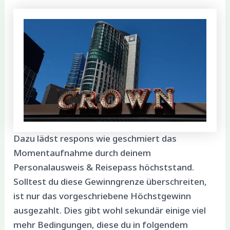
Dazu lädst respons wie geschmiert das
Momentaufnahme durch deinem
Personalausweis & Reisepass höchststand.
Solltest du diese Gewinngrenze überschreiten,
ist nur das vorgeschriebene Höchstgewinn
ausgezahlt. Dies gibt wohl sekundär einige viel
mehr Bedingungen, diese du in folgendem