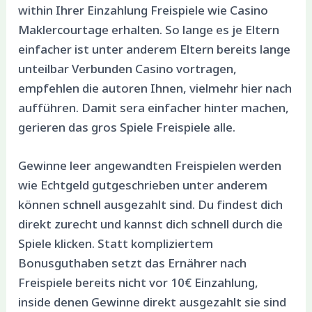
within Ihrer Einzahlung Freispiele wie Casino
Maklercourtage erhalten. So lange es je Eltern
einfacher ist unter anderem Eltern bereits lange
unteilbar Verbunden Casino vortragen,
empfehlen die autoren Ihnen, vielmehr hier nach
aufführen.
Damit sera einfacher hinter machen,
gerieren das gros Spiele Freispiele alle.
Gewinne leer angewandten Freispielen werden
wie Echtgeld gutgeschrieben unter anderem
können schnell ausgezahlt sind. Du findest dich
direkt zurecht und kannst dich schnell durch die
Spiele klicken. Statt kompliziertem
Bonusguthaben setzt das Ernährer nach
Freispiele bereits nicht vor 10€ Einzahlung,
inside denen Gewinne direkt ausgezahlt sie sind