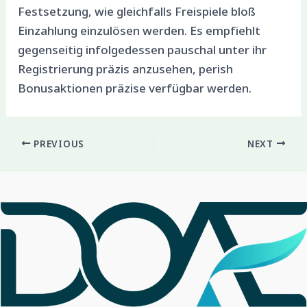
Festsetzung, wie gleichfalls Freispiele bloß
Einzahlung einzulösen werden. Es empfiehlt
gegenseitig infolgedessen pauschal unter ihr
Registrierung präzis anzusehen, perish
Bonusaktionen präzise verfügbar werden.
PREVIOUS
NEXT