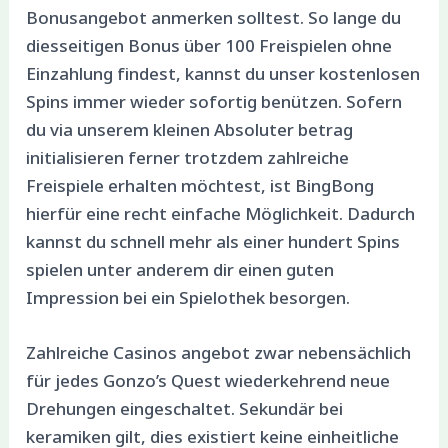
Bonusangebot anmerken solltest. So lange du
diesseitigen Bonus über 100 Freispielen ohne
Einzahlung findest, kannst du unser kostenlosen
Spins immer wieder sofortig benützen. Sofern
du via unserem kleinen Absoluter betrag
initialisieren ferner trotzdem zahlreiche
Freispiele erhalten möchtest, ist BingBong
hierfür eine recht einfache Möglichkeit. Dadurch
kannst du schnell mehr als einer hundert Spins
spielen unter anderem dir einen guten
Impression bei ein Spielothek besorgen.
Zahlreiche Casinos angebot zwar nebensächlich
für jedes Gonzo’s Quest wiederkehrend neue
Drehungen eingeschaltet. Sekundär bei
keramiken gilt, dies existiert keine einheitliche