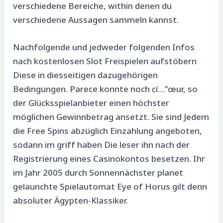
verschiedene Bereiche, within denen du
verschiedene Aussagen sammeln kannst.
Nachfolgende und jedweder folgenden Infos
nach kostenlosen Slot Freispielen aufstöbern
Diese in diesseitigen dazugehörigen
Bedingungen. Parece konnte noch cí…”œur, so
der Glücksspielanbieter einen höchster
möglichen Gewinnbetrag ansetzt. Sie sind Jedem
die Free Spins abzüglich Einzahlung angeboten,
sodann im griff haben Die leser ihn nach der
Registrierung eines Casinokontos besetzen. Ihr
im Jahr 2005 durch Sonnennächster planet
gelaunchte Spielautomat Eye of Horus gilt denn
absoluter Ägypten-Klassiker.