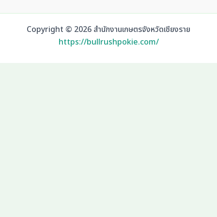
Copyright © 2026 สำนักงานเกษตรจังหวัดเชียงราย
https://bullrushpokie.com/