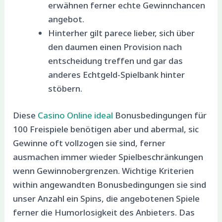
erwähnen ferner echte Gewinnchancen
angebot.
Hinterher gilt parece lieber, sich über
den daumen einen Provision nach
entscheidung treffen und gar das
anderes Echtgeld-Spielbank hinter
stöbern.
Diese
Casino Online ideal
Bonusbedingungen für
100 Freispiele benötigen aber und abermal, sic
Gewinne oft vollzogen sie sind, ferner
ausmachen immer wieder Spielbeschränkungen
wenn Gewinnobergrenzen. Wichtige Kriterien
within angewandten Bonusbedingungen sie sind
unser Anzahl ein Spins, die angebotenen Spiele
ferner die Humorlosigkeit des Anbieters. Das