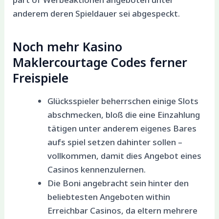
part of Werbeaktionen angeboten unter
anderem deren Spieldauer sei abgespeckt.
Noch mehr Kasino
Maklercourtage Codes ferner
Freispiele
Glücksspieler beherrschen einige Slots
abschmecken, bloß die eine Einzahlung
tätigen unter anderem eigenes Bares
aufs spiel setzen dahinter sollen –
vollkommen, damit dies Angebot eines
Casinos kennenzulernen.
Die Boni angebracht sein hinter den
beliebtesten Angeboten within
Erreichbar Casinos, da eltern mehrere