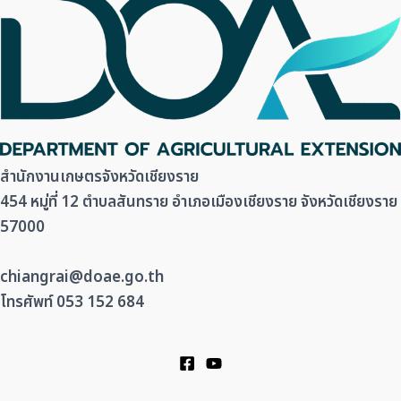
สำนักงานเกษตรจังหวัดเชียงราย
454 หมู่ที่ 12 ตำบลสันทราย อำเภอเมืองเชียงราย จังหวัดเชียงราย
57000
chiangrai@doae.go.th
โทรศัพท์ 053 152 684