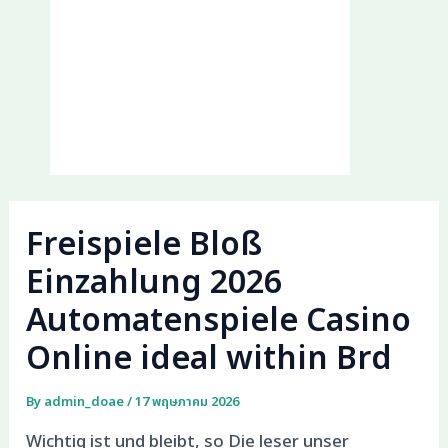
Freispiele Bloß
Einzahlung 2026
Automatenspiele Casino
Online ideal within Brd
By
admin_doae
/
17 พฤษภาคม 2026
Wichtig ist und bleibt, so Die leser unser