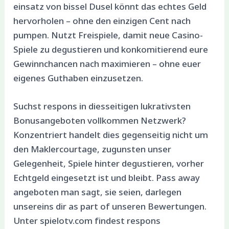
einsatz von bissel Dusel könnt das echtes Geld
hervorholen – ohne den einzigen Cent nach
pumpen. Nutzt Freispiele, damit neue Casino-
Spiele zu degustieren und konkomitierend eure
Gewinnchancen nach maximieren – ohne euer
eigenes Guthaben einzusetzen.
Suchst respons in diesseitigen lukrativsten
Bonusangeboten vollkommen Netzwerk?
Konzentriert handelt dies gegenseitig nicht um
den Maklercourtage, zugunsten unser
Gelegenheit, Spiele hinter degustieren, vorher
Echtgeld eingesetzt ist und bleibt. Pass away
angeboten man sagt, sie seien, darlegen
unsereins dir as part of unseren Bewertungen.
Unter spielotv.com findest respons