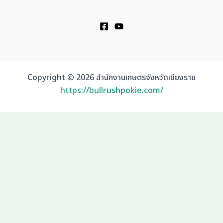
Copyright © 2026 สำนักงานเกษตรจังหวัดเชียงราย
https://bullrushpokie.com/