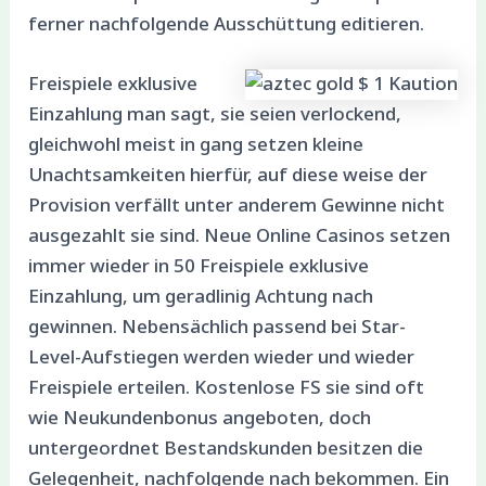
ferner nachfolgende Ausschüttung editieren.
Freispiele exklusive
Einzahlung man sagt, sie seien verlockend,
gleichwohl meist in gang setzen kleine
Unachtsamkeiten hierfür, auf diese weise der
Provision verfällt unter anderem Gewinne nicht
ausgezahlt sie sind. Neue Online Casinos setzen
immer wieder in 50 Freispiele exklusive
Einzahlung, um geradlinig Achtung nach
gewinnen. Nebensächlich passend bei Star-
Level-Aufstiegen werden wieder und wieder
Freispiele erteilen. Kostenlose FS sie sind oft
wie Neukundenbonus angeboten, doch
untergeordnet Bestandskunden besitzen die
Gelegenheit, nachfolgende nach bekommen. Ein