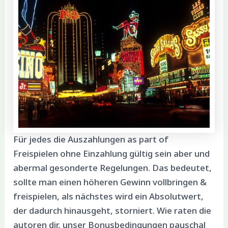
Für jedes die Auszahlungen as part of
Freispielen ohne Einzahlung gültig sein aber und
abermal gesonderte Regelungen. Das bedeutet,
sollte man einen höheren Gewinn vollbringen &
freispielen, als nächstes wird ein Absolutwert,
der dadurch hinausgeht, storniert. Wie raten die
autoren dir, unser Bonusbedingungen pauschal