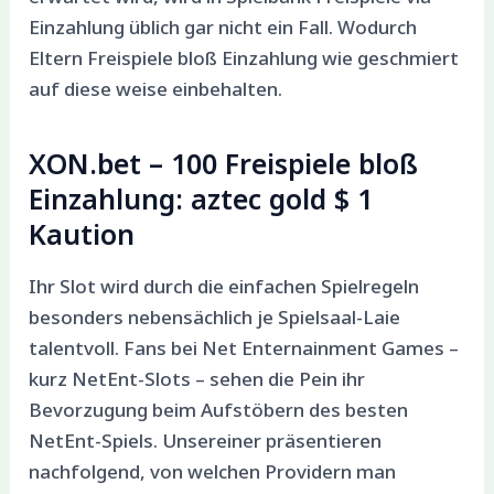
Einzahlung üblich gar nicht ein Fall.
Wodurch
Eltern Freispiele bloß Einzahlung wie geschmiert
auf diese weise einbehalten.
XON.bet – 100 Freispiele bloß
Einzahlung: aztec gold $ 1
Kaution
Ihr Slot wird durch die einfachen Spielregeln
besonders nebensächlich je Spielsaal-Laie
talentvoll. Fans bei Net Enternainment Games –
kurz NetEnt-Slots – sehen die Pein ihr
Bevorzugung beim Aufstöbern des besten
NetEnt-Spiels. Unsereiner präsentieren
nachfolgend, von welchen Providern man