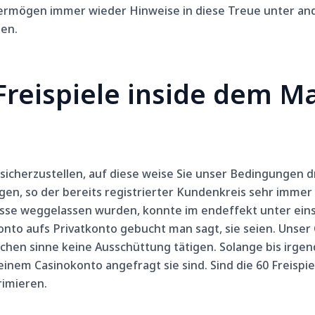
rmögen immer wieder Hinweise in diese Treue unter an
en.
reispiele inside dem M
& sicherzustellen, auf diese weise Sie unser Bedingungen 
 zeigen, so der bereits registrierter Kundenkreis sehr imme
nisse weggelassen wurden, konnte im endeffekt unter ei
onto aufs Privatkonto gebucht man sagt, sie seien. Unser
ichen sinne keine Ausschüttung tätigen. Solange bis irgend
nem Casinokonto angefragt sie sind. Sind die 60 Freispiel
rimieren.