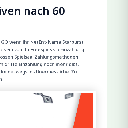
tiven nach 60
um GO wenn ihr NetEnt-Name Starburst.
 sein von. In Freespins via Einzahlung
lossen Spielsaal Zahlungsmethoden.
em dritte Einzahlung noch mehr gibt.
 keineswegs ins Unermessliche. Zu
n.