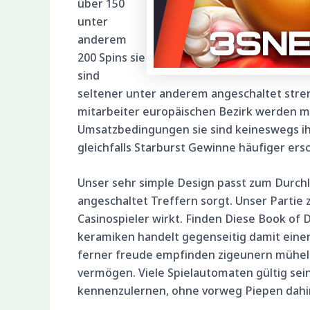
über 150
unter
anderem
200 Spins sie
sind
seltener unter anderem angeschaltet stren
mitarbeiter europäischen Bezirk werden me
Umsatzbedingungen sie sind keineswegs ihr 
gleichfalls Starburst Gewinne häufiger ersc
Unser sehr simple Design passt zum Durchla
angeschaltet Treffern sorgt. Unser Partie 
Casinospieler wirkt. Finden Diese Book of D
keramiken handelt gegenseitig damit einen
ferner freude empfinden zigeunern mühelo
vermögen. Viele Spielautomaten gültig sein
kennenzulernen, ohne vorweg Piepen dahin