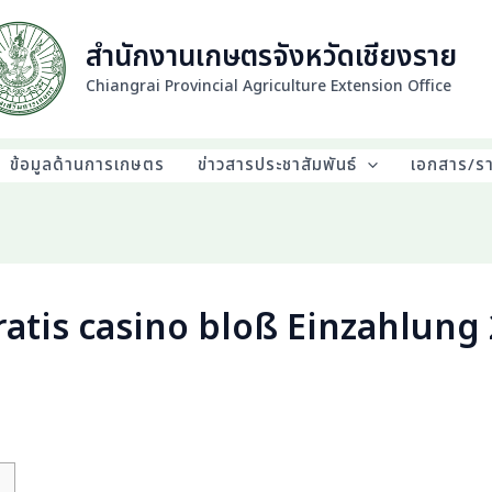
สำนักงานเกษตรจังหวัดเชียงราย
Chiangrai Provincial Agriculture Extension Office
ข้อมูลด้านการเกษตร
ข่าวสารประชาสัมพันธ์
เอกสาร/ร
ratis casino bloß Einzahlung