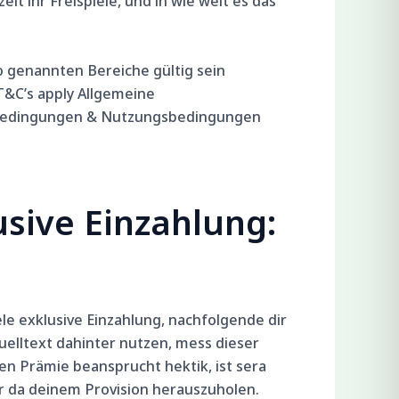
t ihr Freispiele, und in wie weit es das
wo genannten Bereiche gültig sein
T&C’s apply Allgemeine
dingungen & Nutzungsbedingungen
usive Einzahlung:
le exklusive Einzahlung, nachfolgende dir
uelltext dahinter nutzen, mess dieser
en Prämie beansprucht hektik, ist sera
r da deinem Provision herauszuholen.