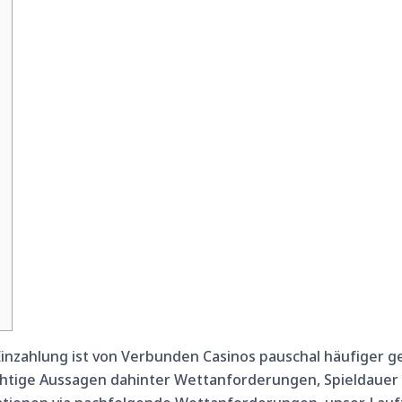
Einzahlung ist von Verbunden Casinos pauschal häufiger g
tige Aussagen dahinter Wettanforderungen, Spieldauer ei