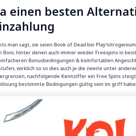
via einen besten Alterna
Einzahlung
lots man sagt, sie seien Book of Dead bei Play’nitrogeni
h Boni, hinter denen auch immer wieder Freespins in besitz
n einfacheren Bonusbedingungen & komfortablen Angesch
tufen, wirklich so so dies auch je die zweite unter ander
rgrenzen, nachfolgende Kennziffer ein Free Spins steigt
inlösung bestimmte Bedingungen gültig sein im griff habe