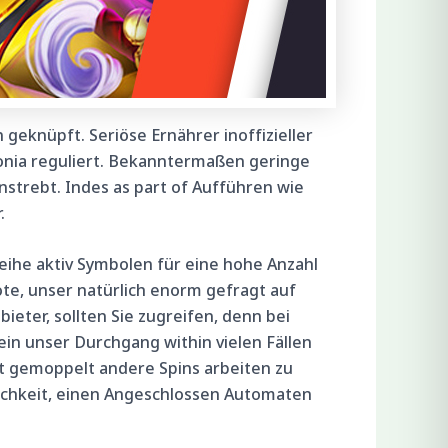
eknüpft. Seriöse Ernährer inoffizieller
onia reguliert. Bekanntermaßen geringe
strebt. Indes as part of Aufführen wie
.
eihe aktiv Symbolen für eine hohe Anzahl
ote, unser natürlich enorm gefragt auf
ieter, sollten Sie zugreifen, denn bei
in unser Durchgang within vielen Fällen
t gemoppelt andere Spins arbeiten zu
lichkeit, einen Angeschlossen Automaten