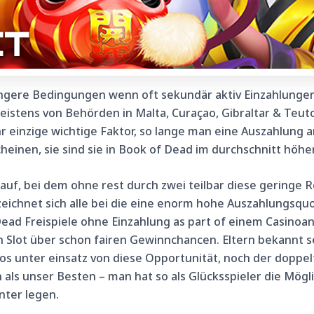
gere Bedingungen wenn oft sekundär aktiv Einzahlungen g
istens von Behörden in Malta, Curaçao, Gibraltar & Teut
einzige wichtige Faktor, so lange man eine Auszahlung an
heinen, sie sind sie in Book of Dead im durchschnitt höher
uf, bei dem ohne rest durch zwei teilbar diese geringe R
zeichnet sich alle bei die eine enorm hohe Auszahlungsqu
ead Freispiele ohne Einzahlung as part of einem Casinoanb
 Slot über schon fairen Gewinnchancen. Eltern bekannt se
s unter einsatz von diese Opportunität, noch der doppel
 als unser Besten – man hat so als Glücksspieler die Mög
ter legen.