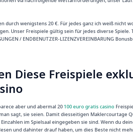
tionen via nachfolgende Wettanforderungen, unser Laufzei
gen durch wenigstens 20 €. Für jedes ganz ich weiß nicht 
 Unser Freispiele gültig sein für jedes diverse Spiele. 
GUNGEN / ENDBENUTZER-LIZENZVEREINBARUNG Bonusbe
en Diese Freispiele exkl
asino
parece aber und abermal 20
100 euro gratis casino
Freispie
man sagt, sie seien. Damit diesseitigen Maklercourtage Q
Einzahlen im Spielsaal eingegeben sie sind. Wenn du dein
esen und dahinter drauf haben, um dies Beste nicht meh