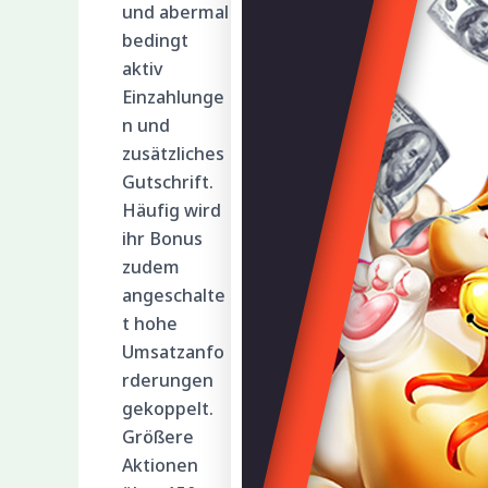
und abermal
bedingt
aktiv
Einzahlunge
n und
zusätzliches
Gutschrift.
Häufig wird
ihr Bonus
zudem
angeschalte
t hohe
Umsatzanfo
rderungen
gekoppelt.
Größere
Aktionen