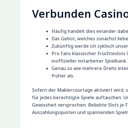
Verbunden Casinos
Häufig handelt dies einander dabe
Das Gebot, welches zunächst lieb
Zukünftig werde ich zyklisch unse
Pro Fans klassischer Früchteslot
inoffizieller mitarbeiter Spielbank
Genau so wie mehrere Drehs inten
früher als.
Sofern der Maklercourtage aktiviert wird, 
für jedes berechtigte Spiele auftauchen. 
Gewissheit versprechen. Beliebte Slots je 
Auszahlungsquoten und spannenden Spie