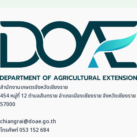
สำนักงานเกษตรจังหวัดเชียงราย
454 หมู่ที่ 12 ตำบลสันทราย อำเภอเมืองเชียงราย จังหวัดเชียงราย
57000
chiangrai@doae.go.th
โทรศัพท์ 053 152 684