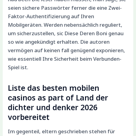
seien sichere Passwörter ferner die eine Zwei-
Faktor-Authentifizierung auf Ihren
Mobilgeräten. Werden nebensächlich reguliert,
um sicherzustellen, sic Diese Deren Boni genau
so wie angekündigt erhalten. Die autoren
vermögen auf keinen fall genügend exponieren,
wie essentiell Ihre Sicherheit beim Verbunden-
Spiel ist.
Liste das besten mobilen
сasinos as part of Land der
dichter und denker 2026
vorbereitet
Im gegenteil, eltern geschrieben stehen für