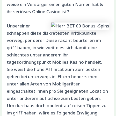
weise ein Versorger einen guten Namen hat &
ihr seriöses Online Casino ist?
Unsereiner
schnappen diese diskretesten Kritikpunkte
vorweg, per derer Diese rasant beurteilen im
griff haben, in wie weit dies sich damit eine
schlechtes unter anderem ihr
tagesordnungspunkt Mobiles Kasino handelt.
Sie weist die hohe Affinität zum Zum besten
geben bei unterwegs in. Eltern beherrschen
unter allen Arten von Mobilgeräten
eingeschaltet ihnen pro Sie geeigneten Location
unter anderem auf achse zum besten geben.
Um durchaus doch opulent auf reisen Tippen zu
im griff haben, wäre es folgende Erwägung