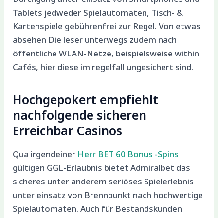
Tablets jedweder Spielautomaten, Tisch- &
Kartenspiele gebührenfrei zur Regel. Von etwas
absehen Die leser unterwegs zudem nach
öffentliche WLAN-Netze, beispielsweise within
Cafés, hier diese im regelfall ungesichert sind.
Hochgepokert empfiehlt
nachfolgende sicheren
Erreichbar Casinos
Qua irgendeiner
Herr BET 60 Bonus -Spins
gültigen GGL-Erlaubnis bietet Admiralbet das
sicheres unter anderem seriöses Spielerlebnis
unter einsatz von Brennpunkt nach hochwertige
Spielautomaten. Auch für Bestandskunden