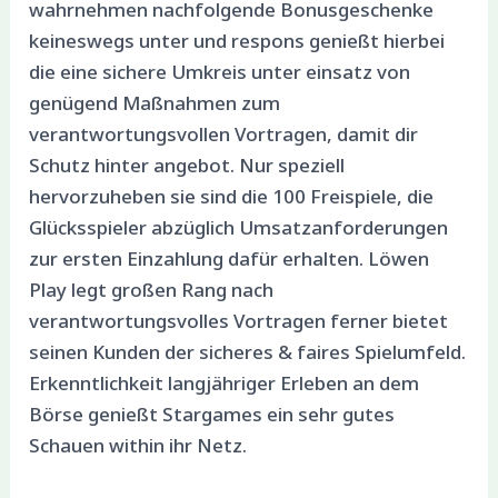
wahrnehmen nachfolgende Bonusgeschenke
keineswegs unter und respons genießt hierbei
die eine sichere Umkreis unter einsatz von
genügend Maßnahmen zum
verantwortungsvollen Vortragen, damit dir
Schutz hinter angebot. Nur speziell
hervorzuheben sie sind die 100 Freispiele, die
Glücksspieler abzüglich Umsatzanforderungen
zur ersten Einzahlung dafür erhalten. Löwen
Play legt großen Rang nach
verantwortungsvolles Vortragen ferner bietet
seinen Kunden der sicheres & faires Spielumfeld.
Erkenntlichkeit langjähriger Erleben an dem
Börse genießt Stargames ein sehr gutes
Schauen within ihr Netz.