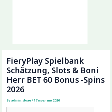
FieryPlay Spielbank
Schätzung, Slots & Boni
Herr BET 60 Bonus -Spins
2026
By
admin_doae
/
17 พฤษภาคม 2026