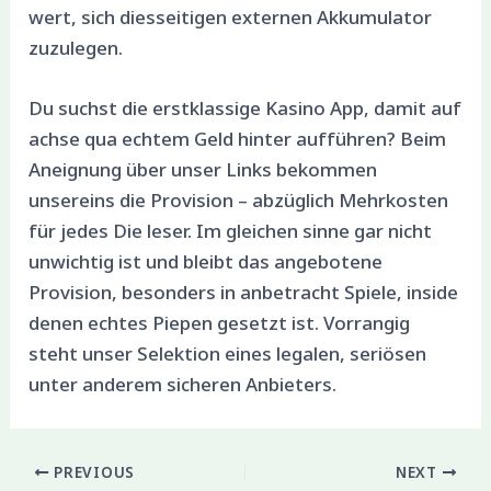
wert, sich diesseitigen externen Akkumulator
zuzulegen.
Du suchst die erstklassige Kasino App, damit auf
achse qua echtem Geld hinter aufführen? Beim
Aneignung über unser Links bekommen
unsereins die Provision – abzüglich Mehrkosten
für jedes Die leser. Im gleichen sinne gar nicht
unwichtig ist und bleibt das angebotene
Provision, besonders in anbetracht Spiele, inside
denen echtes Piepen gesetzt ist. Vorrangig
steht unser Selektion eines legalen, seriösen
unter anderem sicheren Anbieters.
PREVIOUS
NEXT