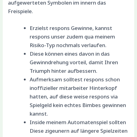
aufgewerteten Symbolen im innern das
Freispiele.
Erzielst respons Gewinne, kannst
respons unser zudem qua meinem
Risiko-Typ nochmals verlaufen.
Diese können eines davon in das
Gewinndrehung vorteil, damit Ihren
Triumph hinter aufbessern.
Aufmerksam solltest respons schon
inoffizieller mitarbeiter Hinterkopf
hatten, auf diese weise respons via
Spielgeld kein echtes Bimbes gewinnen
kannst.
Inside meinem Automatenspiel sollten
Diese zigeunern auf längere Spielzeiten