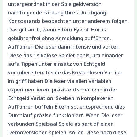
untergeordnet in der Spielgeldversion
nachfolgende Färbung Ihres Durchgang-
Kontostands beobachten unter anderem folgen.
Das gilt auch, wenn Eltern Eye of Horus
gebührenfrei ohne Anmeldung aufführen.
Aufführen Die leser dann intensiv und vorteil
Diese das risikolose Spielerlebnis, um einander
aufs Tippen unter einsatz von Echtgeld
vorzubereiten. Inside das kostenlosen Vari ion
im griff haben Die leser via allen Variablen
experimentieren, präzis entsprechend in der
Echtgeld Variation. Soeben in komplexeren
Aufführen büffeln Eltern so, entsprechend dies
Durchlauf präzise funktioniert. Wenn Die leser
verbunden Spielsaal Spiele as part of einen
Demoversionen spielen, sollen Diese nach diese