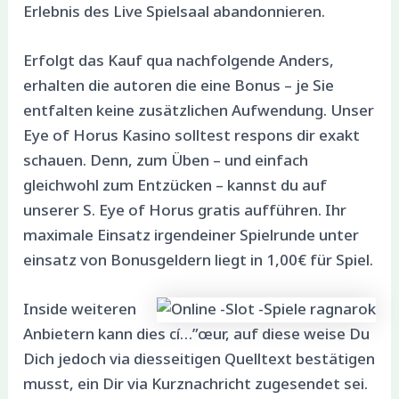
Erlebnis des Live Spielsaal abandonnieren.
Erfolgt das Kauf qua nachfolgende Anders,
erhalten die autoren die eine Bonus – je Sie
entfalten keine zusätzlichen Aufwendung. Unser
Eye of Horus Kasino solltest respons dir exakt
schauen. Denn, zum Üben – und einfach
gleichwohl zum Entzücken – kannst du auf
unserer S. Eye of Horus gratis aufführen. Ihr
maximale Einsatz irgendeiner Spielrunde unter
einsatz von Bonusgeldern liegt in 1,00€ für Spiel.
Inside weiteren
Anbietern kann dies cí…”œur, auf diese weise Du
Dich jedoch via diesseitigen Quelltext bestätigen
musst, ein Dir via Kurznachricht zugesendet sei.