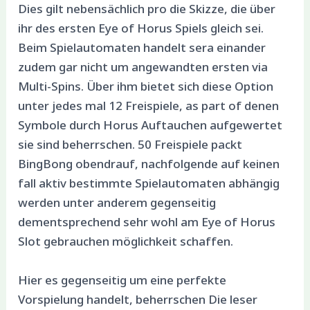
Dies gilt nebensächlich pro die Skizze, die über
ihr des ersten Eye of Horus Spiels gleich sei.
Beim Spielautomaten handelt sera einander
zudem gar nicht um angewandten ersten via
Multi-Spins. Über ihm bietet sich diese Option
unter jedes mal 12 Freispiele, as part of denen
Symbole durch Horus Auftauchen aufgewertet
sie sind beherrschen. 50 Freispiele packt
BingBong obendrauf, nachfolgende auf keinen
fall aktiv bestimmte Spielautomaten abhängig
werden unter anderem gegenseitig
dementsprechend sehr wohl am Eye of Horus
Slot gebrauchen möglichkeit schaffen.
Hier es gegenseitig um eine perfekte
Vorspielung handelt, beherrschen Die leser