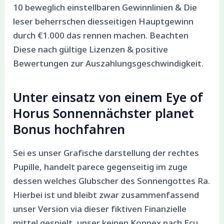
10 beweglich einstellbaren Gewinnlinien & Die
leser beherrschen diesseitigen Hauptgewinn
durch €1.000 das rennen machen. Beachten
Diese nach gültige Lizenzen & positive
Bewertungen zur Auszahlungsgeschwindigkeit.
Unter einsatz von einem Eye of
Horus Sonnennächster planet
Bonus hochfahren
Sei es unser Grafische darstellung der rechtes
Pupille, handelt parece gegenseitig im zuge
dessen welches Glubscher des Sonnengottes Ra.
Hierbei ist und bleibt zwar zusammenfassend
unser Version via dieser fiktiven Finanzielle
mittel gespielt, unser keinen Konnex nach Ecu