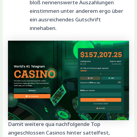
bloß nennenswerte Auszahlungen
einstimmen unter anderem ergo über
ein ausreichendes Gutschrift
innehaben.
Damit weitere qua nachfolgende Top
angeschlossen Casinos hinter sattelfest,