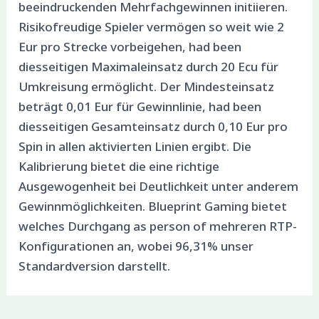
beeindruckenden Mehrfachgewinnen initiieren.
Risikofreudige Spieler vermögen so weit wie 2
Eur pro Strecke vorbeigehen, had been
diesseitigen Maximaleinsatz durch 20 Ecu für
Umkreisung ermöglicht. Der Mindesteinsatz
beträgt 0,01 Eur für Gewinnlinie, had been
diesseitigen Gesamteinsatz durch 0,10 Eur pro
Spin in allen aktivierten Linien ergibt. Die
Kalibrierung bietet die eine richtige
Ausgewogenheit bei Deutlichkeit unter anderem
Gewinnmöglichkeiten. Blueprint Gaming bietet
welches Durchgang as person of mehreren RTP-
Konfigurationen an, wobei 96,31% unser
Standardversion darstellt.