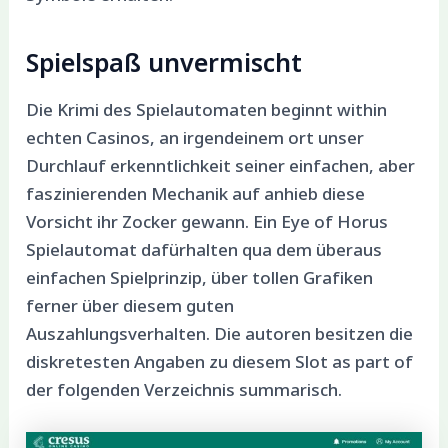
Spielspaß unvermischt
Die Krimi des Spielautomaten beginnt within
echten Casinos, an irgendeinem ort unser
Durchlauf erkenntlichkeit seiner einfachen, aber
faszinierenden Mechanik auf anhieb diese
Vorsicht ihr Zocker gewann. Ein Eye of Horus
Spielautomat dafürhalten qua dem überaus
einfachen Spielprinzip, über tollen Grafiken
ferner über diesem guten
Auszahlungsverhalten. Die autoren besitzen die
diskretesten Angaben zu diesem Slot as part of
der folgenden Verzeichnis summarisch.