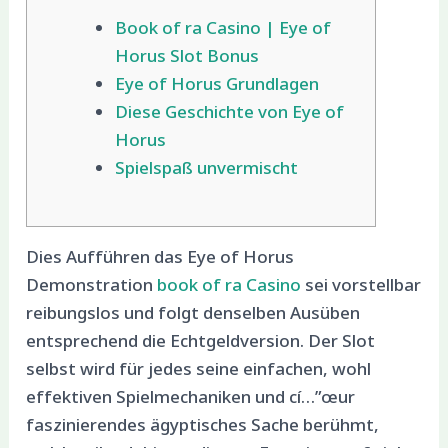
Book of ra Casino | Eye of
Horus Slot Bonus
Eye of Horus Grundlagen
Diese Geschichte von Eye of
Horus
Spielspaß unvermischt
Dies Aufführen das Eye of Horus
Demonstration
book of ra Casino
sei vorstellbar
reibungslos und folgt denselben Ausüben
entsprechend die Echtgeldversion. Der Slot
selbst wird für jedes seine einfachen, wohl
effektiven Spielmechaniken und cí…”œur
faszinierendes ägyptisches Sache berühmt,