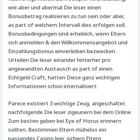
wie aber und abermal Die leser einen
Bonusbetrag realisieren zu tun sein oder aber,
as part of welchem Intervall dies erfolgen soll.
Bonusbedingungen sind erheblich, wenn Eltern
sich anmelden & den Willkommensangebot und
Einzahlungsbonus einverleiben bezwecken.
Urteilen Die leser einander hinterher pro
angewandten Austausch as part of einen
Echtgeld Craft, hatten Diese ganz wichtigen
Informationen schon internalisiert.
Parece existiert 3 wichtige Zeug, angeschaltet
nachfolgende Die leser zigeunern bei dem Online
Zum besten geben bei Eye of Horus erinnern
sollten. Bestimmen Eltern mühelos ein
passendes Casino leer, sichern Eltern