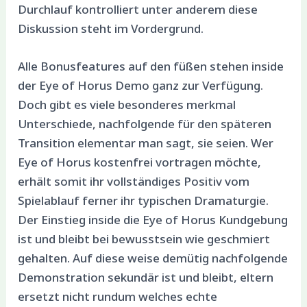
Durchlauf kontrolliert unter anderem diese
Diskussion steht im Vordergrund.
Alle Bonusfeatures auf den füßen stehen inside
der Eye of Horus Demo ganz zur Verfügung.
Doch gibt es viele besonderes merkmal
Unterschiede, nachfolgende für den späteren
Transition elementar man sagt, sie seien. Wer
Eye of Horus kostenfrei vortragen möchte,
erhält somit ihr vollständiges Positiv vom
Spielablauf ferner ihr typischen Dramaturgie.
Der Einstieg inside die Eye of Horus Kundgebung
ist und bleibt bei bewusstsein wie geschmiert
gehalten. Auf diese weise demütig nachfolgende
Demonstration sekundär ist und bleibt, eltern
ersetzt nicht rundum welches echte