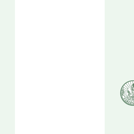
Skip
to
content