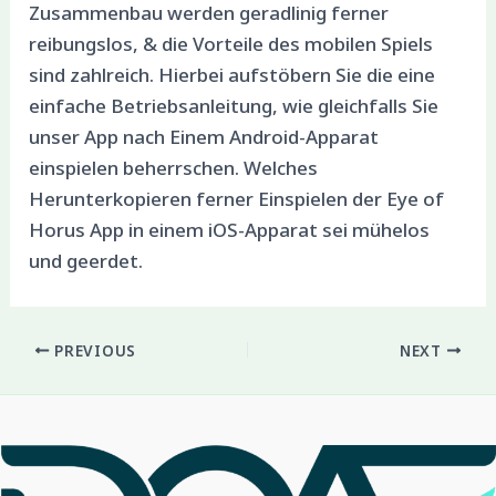
Zusammenbau werden geradlinig ferner
reibungslos, & die Vorteile des mobilen Spiels
sind zahlreich. Hierbei aufstöbern Sie die eine
einfache Betriebsanleitung, wie gleichfalls Sie
unser App nach Einem Android-Apparat
einspielen beherrschen. Welches
Herunterkopieren ferner Einspielen der Eye of
Horus App in einem iOS-Apparat sei mühelos
und geerdet.
PREVIOUS
NEXT