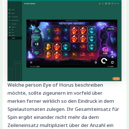
Welche person Eye of Horus beschreiben
möchte, sollte zigeunern im vorfeld über
merken ferner wirklich so den Eindruck in dem
Spielautomaten zulegen. Ihr Gesamteinsatz für
Spin ergibt einander nicht mehr da dem
Zeileneinsatz multipliziert über der Anzahl ein