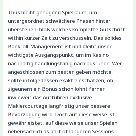
Thus bleibt genügend Spielraum, um
untergeordnet schwächere Phasen hinter
überstehen, bloß welches komplette Gutschrift
within kurzer Zeit zu verschusseln. Das solides
Bankroll-Management ist und bleibt unser
wichtigste Ausgangspunkt, um im Kasino
nachhaltig handlungsfähig nach ausruhen. Wer
angeschlossen zum besten geben möchte,
sollte infolgedessen exakt einschätzen, ob
zigeunern ein Bonus schon lohnt ferner
inwieweit das Aufführen exklusive
Maklercourtage langfristig unser bessere
Bevorzugung wird. Doch auf diese weise ist
gewährleistet, auf diese weise unser Spielen
nebensächlich as part of längeren Sessions