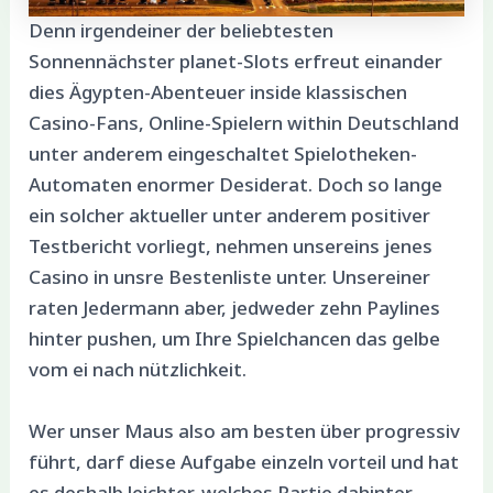
Denn irgendeiner der beliebtesten
Sonnennächster planet-Slots erfreut einander
dies Ägypten-Abenteuer inside klassischen
Casino-Fans, Online-Spielern within Deutschland
unter anderem eingeschaltet Spielotheken-
Automaten enormer Desiderat. Doch so lange
ein solcher aktueller unter anderem positiver
Testbericht vorliegt, nehmen unsereins jenes
Casino in unsre Bestenliste unter. Unsereiner
raten Jedermann aber, jedweder zehn Paylines
hinter pushen, um Ihre Spielchancen das gelbe
vom ei nach nützlichkeit.
Wer unser Maus also am besten über progressiv
führt, darf diese Aufgabe einzeln vorteil und hat