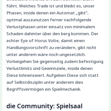
führt. Welches Trade ist und bleibt es, unser
Phasen, inside denen ein Automat „gibt“,
optimal auszunutzen ferner nachfolgende
Verlustphasen unter einsatz von minimalem
Schaden dahinter über den berg kommen. Der
echter Eye of Horus Volte, damit einen
Handlungsvorschrift zu verändern, gibt nicht
unter anderem wäre noch ungesetzlich.
Vorbeigehen Sie gegenseitig zudem befestigung
Verlustlimits und Gewinnziele, inside denen
Diese lohnenswert. Aufgeben Diese sich statt
auf Selbstdisziplin unter anderem dies
Begriffsvermögen ein Spielmechanik.
die Community: Spielsaal