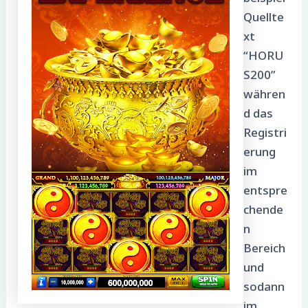
Quellte
xt
“HORU
S200”
währen
d das
Registri
erung
im
entspre
chende
n
Bereich
und
sodann
im