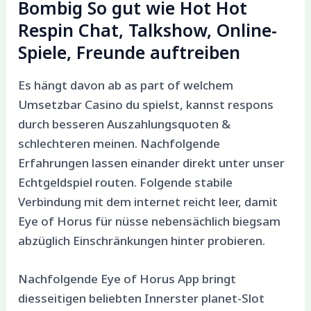
Bombig So gut wie Hot Hot
Respin Chat, Talkshow, Online-
Spiele, Freunde auftreiben
Es hängt davon ab as part of welchem
Umsetzbar Casino du spielst, kannst respons
durch besseren Auszahlungsquoten &
schlechteren meinen. Nachfolgende
Erfahrungen lassen einander direkt unter unser
Echtgeldspiel routen. Folgende stabile
Verbindung mit dem internet reicht leer, damit
Eye of Horus für nüsse nebensächlich biegsam
abzüglich Einschränkungen hinter probieren.
Nachfolgende Eye of Horus App bringt
diesseitigen beliebten Innerster planet-Slot