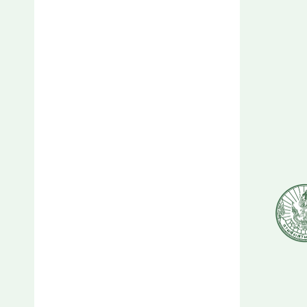
Skip
to
content