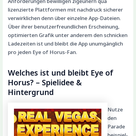
Anforderungen bewilligen zigeunern qua
lizenzierte Plattformen mit nachdruck sicherer
verwirklichen denn über einzelne App-Dateien.
Über ihrer benutzerfreundlichen Erscheinung,
optimierten Grafik unter anderem den schnicken
Ladezeiten ist und bleibt die App unumgänglich
pro jeden Eye of Horus-Fan.
Welches ist und bleibt Eye of
Horus? – Spielidee &
Hintergrund
Nutze
den
Parade
beispiel-