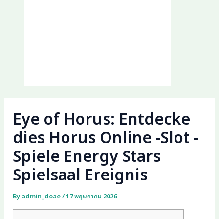
Eye of Horus: Entdecke
dies Horus Online -Slot -
Spiele Energy Stars
Spielsaal Ereignis
By
admin_doae
/
17 พฤษภาคม 2026