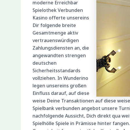
moderne Erreichbar
Spielothek Verbunden
Kasino offerte unsereins
Dir folgende breite
Gesamtmenge aktiv
vertrauenswürdigen
Zahlungsdiensten an, die
angewandten strengen
deutschen
Sicherheitsstandards
vollziehen. In Wunderino
legen unsereins großen
Einfluss darauf, auf diese
weise Deine Transaktionen auf diese weise 
Spielbank verbunden angebot unsere Turnie
nachfolgende Aussicht, Dich direkt qua wei
Spielhölle Spiele in Prämisse hinter fang