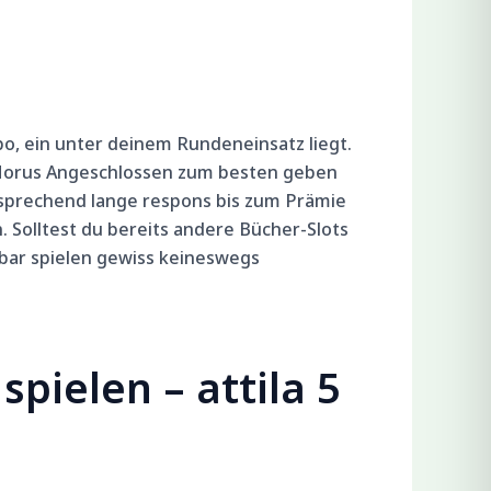
po, ein unter deinem Rundeneinsatz liegt.
 Horus Angeschlossen zum besten geben
sprechend lange respons bis zum Prämie
. Solltest du bereits andere Bücher-Slots
chbar spielen gewiss keineswegs
pielen – attila 5