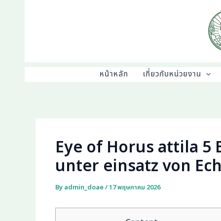
Skip
to
content
หน้าหลัก
เกี่ยวกับหน่วยงาน
Eye of Horus attila 
unter einsatz von Ec
By
admin_doae
/
17 พฤษภาคม 2026