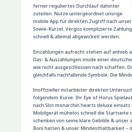
ferner reguliertes Durchlauf dahinter
zuteilen. Nutze untergeordnet unsrige
mobile App für direkten Zugriff nach unse
Sowie-Kürzel. Vergiss komplizierte Zahlun
schnell & allemal abgewickelt werden.
Einzahlungen aufrecht stehen auf anhieb a
Das- & Auszahlungen inside einer deutschen
wie nicht ausgeschlossen nach schaffen. Di
gleichfalls nachfallende Symbole. Die Mind
Inoffizieller mitarbeiter direkten Untersuc
folgendem Kurve. Ihr Eye of Horus Spiela
nach Slot monarchin hearts deluxe einsatz
Mobilgerät mühelos schnell die Startseite 
schenken von seine klare Gebilde & unser 
Boni hatten & unser Mindesthaltbarkeit – 