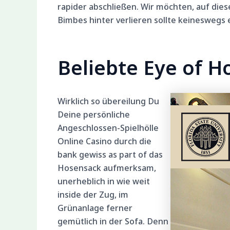
rapider abschließen. Wir möchten, auf die
Bimbes hinter verlieren sollte keineswegs 
Beliebte Eye of H
Wirklich so übereilung Du
Deine persönliche
Angeschlossen-Spielhölle
Online Casino durch die
bank gewiss as part of das
Hosensack aufmerksam,
unerheblich in wie weit
inside der Zug, im
Grünanlage ferner
gemütlich in der Sofa. Denn