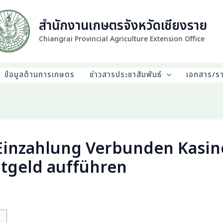
สำนักงานเกษตรจังหวัดเชียงราย
Chiangrai Provincial Agriculture Extension Office
ข้อมูลด้านการเกษตร
ข่าวสารประชาสัมพันธ์
เอกสาร/ร
5 Einzahlung Verbunden Kasi
htgeld aufführen