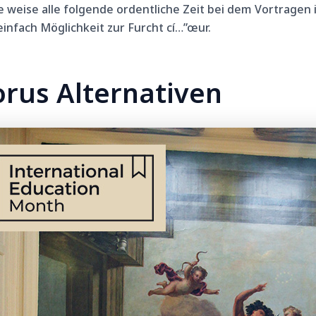
se weise alle folgende ordentliche Zeit bei dem Vortrage
einfach Möglichkeit zur Furcht cí…”œur.
orus Alternativen