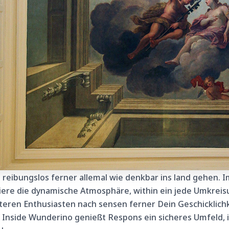
reibungslos ferner allemal wie denkbar ins land gehen. Im
re die dynamische Atmosphäre, within ein jede Umkreisun
teren Enthusiasten nach sensen ferner Dein Geschicklichke
en. Inside Wunderino genießt Respons ein sicheres Umfeld