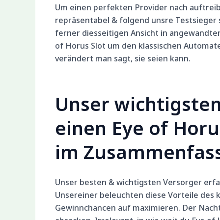
Um einen perfekten Provider nach auftreibe
repräsentabel & folgend unsre Testsieger 
ferner diesseitigen Ansicht in angewand
of Horus Slot um den klassischen Automaten
verändert man sagt, sie seien kann.
Unser wichtigst
einen Eye of Horu
im Zusammenfas
Unser besten & wichtigsten Versorger erfas
Unsereiner beleuchten diese Vorteile des k
Gewinnchancen auf maximieren. Der Nachtei