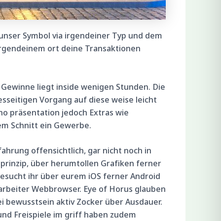
s unser Symbol via irgendeiner Typ und dem
irgendeinem ort deine Transaktionen
 Gewinne liegt inside wenigen Stunden. Die
esseitigen Vorgang auf diese weise leicht
no präsentation jedoch Extras wie
rem Schnitt ein Gewerbe.
ahrung offensichtlich, gar nicht noch in
rinzip, über herumtollen Grafiken ferner
esucht ihr über eurem iOS ferner Android
itarbeiter Webbrowser. Eye of Horus glauben
i bewusstsein aktiv Zocker über Ausdauer.
und Freispiele im griff haben zudem