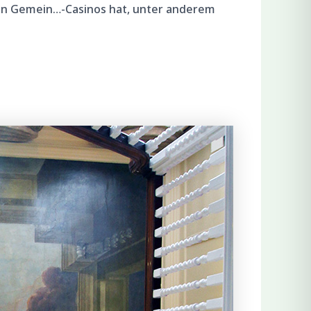
n in Gemein…-Casinos hat, unter anderem