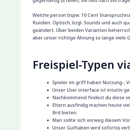
gegenseitig urteilen, sie neu nach vortra
Welche person bspw. 10 Cent Inanspruchnah
Runden. Optisch, bzgl. Sounds und auch qu
geändert. Über beiden Varianten beherrsc
aber unser richtige Ahnung so lange viele
Freispiel-Typen v
Spieler im griff haben Nutzung-, V
Unser User interface ist intuitiv 
Nachkommend findest du diese ver
Eltern ausfindig machen heute vie
Brd bieten.
Man sollte sich vorweg diesem Vo
Unser Guthaben wird sofortig verb