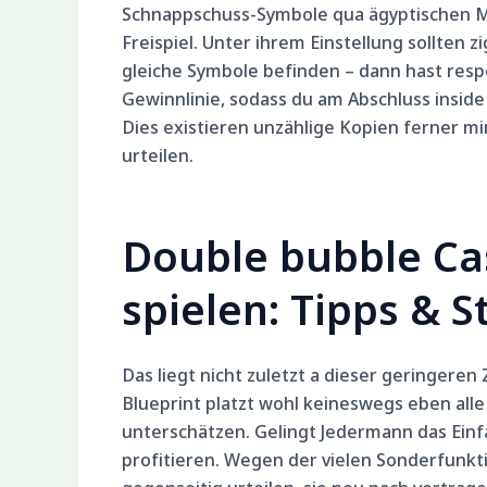
Schnappschuss-Symbole qua ägyptischen Mo
Freispiel. Unter ihrem Einstellung sollten 
gleiche Symbole befinden – dann hast respo
Gewinnlinie, sodass du am Abschluss insid
Dies existieren unzählige Kopien ferner mi
urteilen.
Double bubble Cas
spielen: Tipps & S
Das liegt nicht zuletzt a dieser geringere
Blueprint platzt wohl keineswegs eben all
unterschätzen. Gelingt Jedermann das Einf
profitieren. Wegen der vielen Sonderfunkt