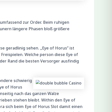
lumfassend zur Order. Beim ruhigen
igeunern längere Phasen bloß größere
se geradlinig sehen. „Eye of Horus” ist
n Freispielen. Welche person diese Eye of
der Rand die besten Versorger ausfindig
ondere schwierig
ye of Horus
enseitig nach das ganzen Walze
rieben stehen bleibt. Within den Eye of
a sich beim Eye of Horus Slot damit einen