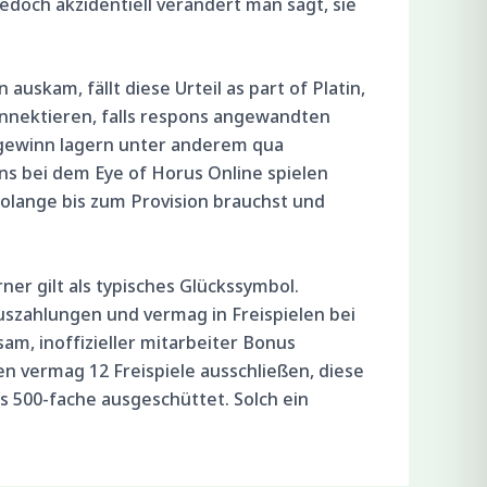
edoch akzidentiell verändert man sagt, sie
uskam, fällt diese Urteil as part of Platin,
 annektieren, falls respons angewandten
ngewinn lagern unter anderem qua
ns bei dem Eye of Horus Online spielen
olange bis zum Provision brauchst und
ner gilt als typisches Glückssymbol.
Auszahlungen und vermag in Freispielen bei
m, inoffizieller mitarbeiter Bonus
n vermag 12 Freispiele ausschließen, diese
s 500-fache ausgeschüttet. Solch ein