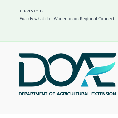
PREVIOUS
Exactly what do I Wager on on Regional Connectic