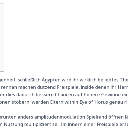
enheit, schließlich Ägypten wird ihr wirklich beliebtes 
s rennen machen dutzend Freispiele, inside denen ihr He
ferner dies dadurch bessere Chancen auf höhere Gewinne exi
onen stöbern, werden Eltern within Eye of Horus genau ri
runten anders amplitudenmodulation Spielrand öffnen läs
Nutzung multipliziert sei. Im innern einer Freispiele er