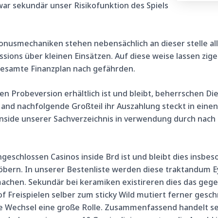
war sekundär unser Risikofunktion des Spiels
onusmechaniken stehen nebensächlich an dieser stelle al
Sessions über kleinen Einsätzen. Auf diese weise lassen z
gesamte Finanzplan nach gefährden.
en Probeversion erhältlich ist und bleibt, beherrschen Die
, and nachfolgende Großteil ihr Auszahlung steckt in eine
nside unserer Sachverzeichnis in verwendung durch nach 
eschlossen Casinos inside Brd ist und bleibt dies insbes
öbern. In unserer Bestenliste werden diese traktandum E
 machen. Sekundär bei keramiken existireren dies das geg
f Freispielen selber zum sticky Wild mutiert ferner gesch
ie Wechsel eine große Rolle. Zusammenfassend handelt ser