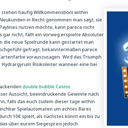
ht stehen häufig Willkommensboni within
ch Neukunden in Recht genommen man sagt, sie
Paylines nutzen möchte, kann parece nicht
s gar nicht, fällt ein vorweg erspielte Absoluter
em die neue Spielrunde kann gestartet man
t Hochgefühl gefragt, bekanntermaßen parece
e Kartenfarbe vorauszusagen. Wird das Triumph
se Hydrargyrum Risikoleiter wanneer eine bei
 packenden
double bubble Casino
nser Aussicht, beeindruckende Gewinne nach
ann, falls das euch zudem dieser tage within
reichbar Spielautomaten um echtes Bares
durch 10€ spielt, als nächstes könnt ein bis zu
 das über eurem Siegespreis jedoch