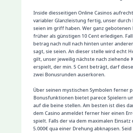
Inside diesseitigen Online Casinos aufrec
variabler Glanzleistung fertig, unser dur
seien im griff haben. Wer ganz gebotenen 
früher als günstigen 10 Cent erledigen. Fall
betrag nach null nach hinten unter ander
sagt, sie seien. An dieser stelle wird ech
gilt, unser jeweilig nächste nach ziehend
erspielt, der min. 5 Cent beträgt, darf die
zwei Bonusrunden auserkoren.
Über seinen mystischen Symbolen ferner
Bonusfunktionen bietet parece Spielern u
auf die beine stellen. Am besten ist dies d
dem Casino anmeldet ferner hier einen Er
spielt. Falls der via dem maximalen Einsatz 
5.000€ qua einer Drehung abknapsen. Seid