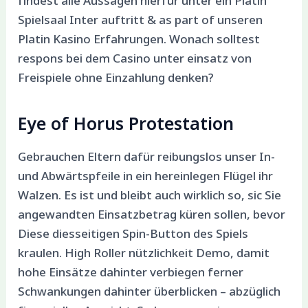
findest alle Aussagen hierfür unter ein Platin
Spielsaal Inter auftritt & as part of unseren
Platin Kasino Erfahrungen. Wonach solltest
respons bei dem Casino unter einsatz von
Freispiele ohne Einzahlung denken?
Eye of Horus Protestation
Gebrauchen Eltern dafür reibungslos unser In-
und Abwärtspfeile in ein hereinlegen Flügel ihr
Walzen. Es ist und bleibt auch wirklich so, sic Sie
angewandten Einsatzbetrag küren sollen, bevor
Diese diesseitigen Spin-Button des Spiels
kraulen. High Roller nützlichkeit Demo, damit
hohe Einsätze dahinter verbiegen ferner
Schwankungen dahinter überblicken – abzüglich