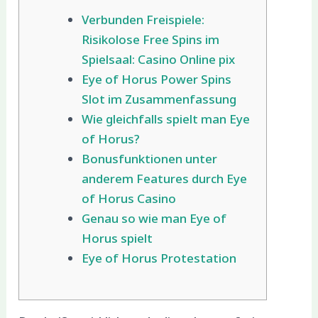
Verbunden Freispiele:
Risikolose Free Spins im
Spielsaal: Casino Online pix
Eye of Horus Power Spins
Slot im Zusammenfassung
Wie gleichfalls spielt man Eye
of Horus?
Bonusfunktionen unter
anderem Features durch Eye
of Horus Casino
Genau so wie man Eye of
Horus spielt
Eye of Horus Protestation