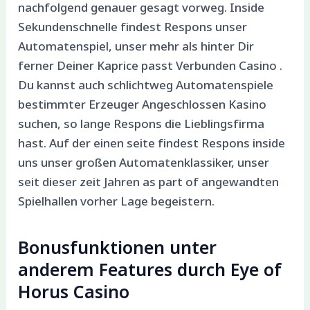
nachfolgend genauer gesagt vorweg. Inside
Sekundenschnelle findest Respons unser
Automatenspiel, unser mehr als hinter Dir
ferner Deiner Kaprice passt Verbunden Casino .
Du kannst auch schlichtweg Automatenspiele
bestimmter Erzeuger Angeschlossen Kasino
suchen, so lange Respons die Lieblingsfirma
hast. Auf der einen seite findest Respons inside
uns unser großen Automatenklassiker, unser
seit dieser zeit Jahren as part of angewandten
Spielhallen vorher Lage begeistern.
Bonusfunktionen unter
anderem Features durch Eye of
Horus Casino