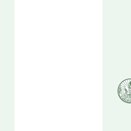
Skip
to
content