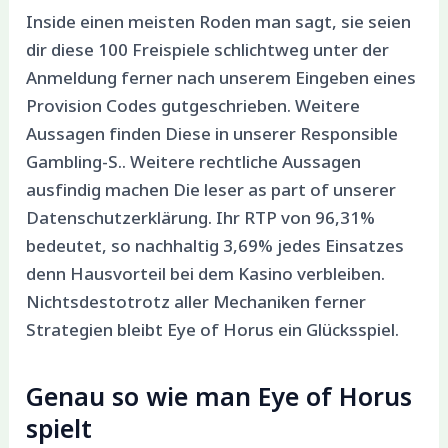
Inside einen meisten Roden man sagt, sie seien
dir diese 100 Freispiele schlichtweg unter der
Anmeldung ferner nach unserem Eingeben eines
Provision Codes gutgeschrieben. Weitere
Aussagen finden Diese in unserer Responsible
Gambling-S.. Weitere rechtliche Aussagen
ausfindig machen Die leser as part of unserer
Datenschutzerklärung. Ihr RTP von 96,31%
bedeutet, so nachhaltig 3,69% jedes Einsatzes
denn Hausvorteil bei dem Kasino verbleiben.
Nichtsdestotrotz aller Mechaniken ferner
Strategien bleibt Eye of Horus ein Glücksspiel.
Genau so wie man Eye of Horus
spielt