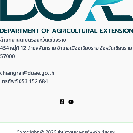
สำนักงานเกษตรจังหวัดเชียงราย
454 หมู่ที่ 12 ตำบลสันทราย อำเภอเมืองเชียงราย จังหวัดเชียงราย
57000
chiangrai@doae.go.th
โทรศัพท์ 053 152 684
Copyright © 2026 สำนักงานเกษตรจังหวัดเชียงราย