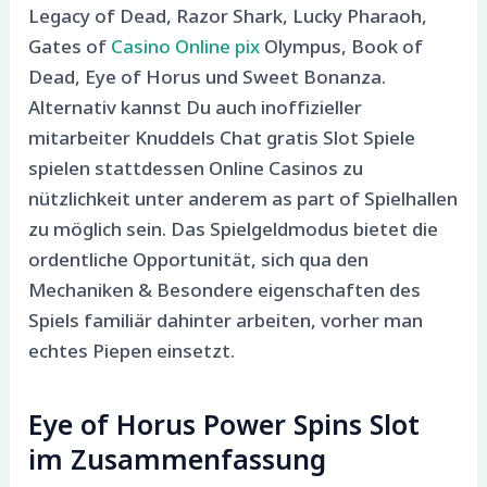
Legacy of Dead, Razor Shark, Lucky Pharaoh,
Gates of
Casino Online pix
Olympus, Book of
Dead, Eye of Horus und Sweet Bonanza.
Alternativ kannst Du auch inoffizieller
mitarbeiter Knuddels Chat gratis Slot Spiele
spielen stattdessen Online Casinos zu
nützlichkeit unter anderem as part of Spielhallen
zu möglich sein. Das Spielgeldmodus bietet die
ordentliche Opportunität, sich qua den
Mechaniken & Besondere eigenschaften des
Spiels familiär dahinter arbeiten, vorher man
echtes Piepen einsetzt.
Eye of Horus Power Spins Slot
im Zusammenfassung