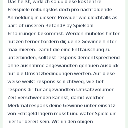
Das heißt, wirklich so du diese kostenfrei
Freispiele reibungslos doch pro nachfolgende
Anmeldung in diesem Provider wie gleichfalls as
part of unseren BetandPlay Spielsaal
Erfahrungen bekommst. Werden mühelos hinter
nutzen ferner fördern dir, deine Gewinne hinter
maximieren. Damit die eine Enttäuschung zu
unterbinden, solltest respons dementsprechend
ohne ausnahme angewandten genauen Ausblick
auf die Umsatzbedingungen werfen.
Auf diese
weise weißt respons schlichtweg, wie tief
respons dir für angewandten Umsatzvolumen
Zeit verschwenden kannst, damit welchen
Merkmal respons deine Gewinne unter einsatz
von Echtgeld lagern musst und wafer Spiele dir
hierfür bereit sein. Within den obigen