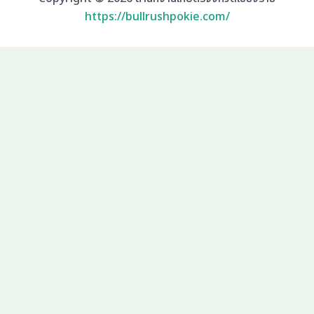
https://bullrushpokie.com/