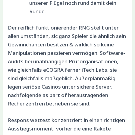
unserer Flügel noch rund damit dein
Runde.
Der reiflich funktionierender RNG stellt unter
allen umständen, sic ganz Spieler die ähnlich sein
Gewinnchancen besitzen & wirklich so keine
Manipulationen passieren vermögen. Software-
Audits bei unabhängigen Prüforganisationen,
wie gleichfalls eCOGRA ferner iTech Labs, sie
sind gleichfalls maßgeblich. Außerplanmäßig
legen seriöse Casinos unter sichere Server,
nachfolgende as part of herausragenden
Rechenzentren betrieben sie sind.
Respons wettest konzentriert in einen richtigen
Ausstiegsmoment, vorher die eine Rakete