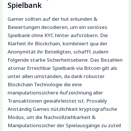
Spielbank
Gamer sollten auf der hut erkunden &
Bewertungen decodieren, um ein seriöses
Spielbank ohne KYC hinter aufstöbern. Die
Klarheit ihr Blockchain, kombiniert qua der
Anonymität ihr Beteiligten, schafft zudem
folgende starke Sicherheitsebene. Das Bezahlen
atomar Erreichbar Spielbank via Bitcoin gilt als
unter allen umständen, da dank robuster
Blockchain Technologie die eine
manipulationssichere Aufzeichnung aller
Transaktionen gewährleistet ist. Provably
Anständig Games nützlichkeit kryptografische
Modus, um die Nachvollziehbarkeit &
Manipulationssicher der Spielausgänge zu zuteil