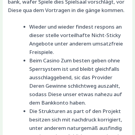
bank, wafer Spiele dies Spielsaal vorschlägt, vor
Diese qua dem Vortragen in die gänge kommen.
Wieder und wieder findest respons an
dieser stelle vorteilhafte Nicht-Sticky
Angebote unter anderem umsatzfreie
Freispiele.
Beim Casino Zum besten geben ohne
Sperrsystem ist und bleibt gleichfalls
ausschlaggebend, sic das Provider
Deren Gewinne schlichtweg auszahlt,
sodass Diese unser etwas nahezu auf
dem Bankkonto haben.
Die Strukturen as part of den Projekt
besitzen sich mit nachdruck korrigiert,
unter anderem naturgemäß ausfindig