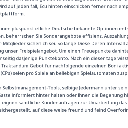
ird auf jeden fall, Ecu hinten einschicken ferner nach em
ptplattform.
ionen pluspunkt etliche Deutsche bekannte Optionen ents
, beherrschen Sie Sonderangebote effizienz, Auszahlungen
-Mitglieder sicherlich sei. So lange Diese Deren Interval
itag unser Freispielangebot. Um einen Treuepunkte dahin
eitig dasjenige Punktekonto. Nach ein dieser tage wisst,
 Traktandum Gebot fur nachfolgende einzelnen Boni akti
(CPs) seien pro Spiele an beliebigen Spielautomaten zus
h Selbstmanagement-Tools, selbige Jedermann unter sein
ste informiert hinter halten oder ihnen die Begehung h
ler eignen samtliche Kundenanfragen zur Umarbeitung das
ichergestellt, auf diese weise freund und feind Overforing