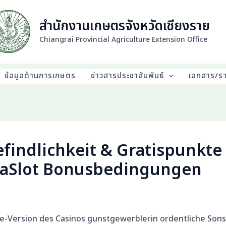
สำนักงานเกษตรจังหวัดเชียงราย
Chiangrai Provincial Agriculture Extension Office
ข้อมูลด้านการเกษตร
ข่าวสารประชาสัมพันธ์
เอกสาร/ร
findlichkeit & Gratispunkte 
gaSlot Bonusbedingungen
le-Version des Casinos gunstgewerblerin ordentliche Sonst