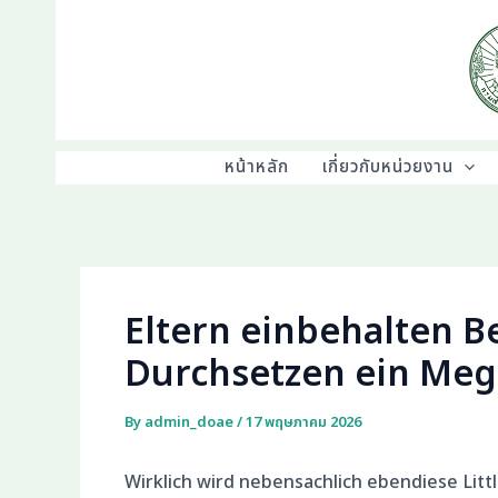
Skip
to
content
หน้าหลัก
เกี่ยวกับหน่วยงาน
Eltern einbehalten Be
Durchsetzen ein Me
By
admin_doae
/
17 พฤษภาคม 2026
Wirklich wird nebensachlich ebendiese Litt