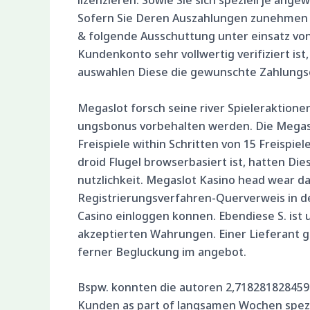
lizenzieren. Sowie Sie sich speziell je ang
Sofern Sie Deren Auszahlungen zunehmen mo
& folgende Ausschuttung unter einsatz von
Kundenkonto sehr vollwertig verifiziert i
auswahlen Diese die gewunschte Zahlungso
Megaslot forsch seine river Spieleraktione
ungsbonus vorbehalten werden. Die Megas
Freispiele within Schritten von 15 Freispi
droid Flugel browserbasiert ist, hatten D
nutzlichkeit. Megaslot Kasino head wear d
Registrierungsverfahren-Querverweis in der
Casino einloggen konnen. Ebendiese S. ist u
akzeptierten Wahrungen. Einer Lieferant 
ferner Begluckung im angebot.
Bspw. konnten die autoren 2,718281828459
Kunden as part of langsamen Wochen spezi