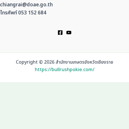
chiangrai@doae.go.th
โทรศัพท์ 053 152 684
Copyright © 2026 สำนักงานเกษตรจังหวัดเชียงราย
https://bullrushpokie.com/