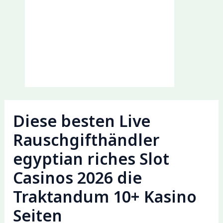
Diese besten Live
Rauschgifthändler
egyptian riches Slot
Casinos 2026 die
Traktandum 10+ Kasino
Seiten