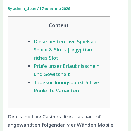
By
admin_doae
/
17 พฤษภาคม 2026
Content
Diese besten Live Spielsaal
Spiele & Slots | egyptian
riches Slot
Prüfe unser Erlaubnisschein
und Gewissheit
Tagesordnungspunkt 5 Live
Roulette Varianten
Deutsche Live Casinos direkt as part of
angewandten folgenden vier Wänden Mobile