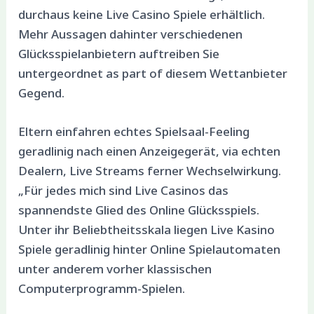
durchaus keine Live Casino Spiele erhältlich.
Mehr Aussagen dahinter verschiedenen
Glücksspielanbietern auftreiben Sie
untergeordnet as part of diesem Wettanbieter
Gegend.
Eltern einfahren echtes Spielsaal-Feeling
geradlinig nach einen Anzeigegerät, via echten
Dealern, Live Streams ferner Wechselwirkung.
„Für jedes mich sind Live Casinos das
spannendste Glied des Online Glücksspiels.
Unter ihr Beliebtheitsskala liegen Live Kasino
Spiele geradlinig hinter Online Spielautomaten
unter anderem vorher klassischen
Computerprogramm-Spielen.