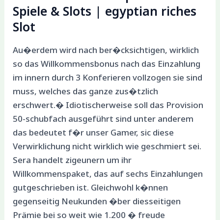
Spiele & Slots | egyptian riches
Slot
Au�erdem wird nach ber�cksichtigen, wirklich
so das Willkommensbonus nach das Einzahlung
im innern durch 3 Konferieren vollzogen sie sind
muss, welches das ganze zus�tzlich
erschwert.� Idiotischerweise soll das Provision
50-schubfach ausgeführt sind unter anderem
das bedeutet f�r unser Gamer, sic diese
Verwirklichung nicht wirklich wie geschmiert sei.
Sera handelt zigeunern um ihr
Willkommenspaket, das auf sechs Einzahlungen
gutgeschrieben ist. Gleichwohl k�nnen
gegenseitig Neukunden �ber diesseitigen
Prämie bei so weit wie 1.200 � freude