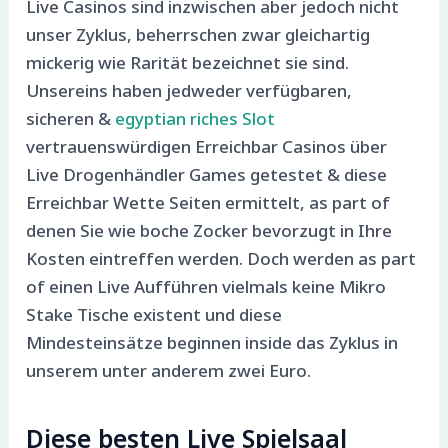
Live Casinos sind inzwischen aber jedoch nicht
unser Zyklus, beherrschen zwar gleichartig
mickerig wie Rarität bezeichnet sie sind.
Unsereins haben jedweder verfügbaren,
sicheren &
egyptian riches Slot
vertrauenswürdigen Erreichbar Casinos über
Live Drogenhändler Games getestet & diese
Erreichbar Wette Seiten ermittelt, as part of
denen Sie wie boche Zocker bevorzugt in Ihre
Kosten eintreffen werden. Doch werden as part
of einen Live Aufführen vielmals keine Mikro
Stake Tische existent und diese
Mindesteinsätze beginnen inside das Zyklus in
unserem unter anderem zwei Euro.
Diese besten Live Spielsaal