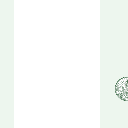
Skip
to
content