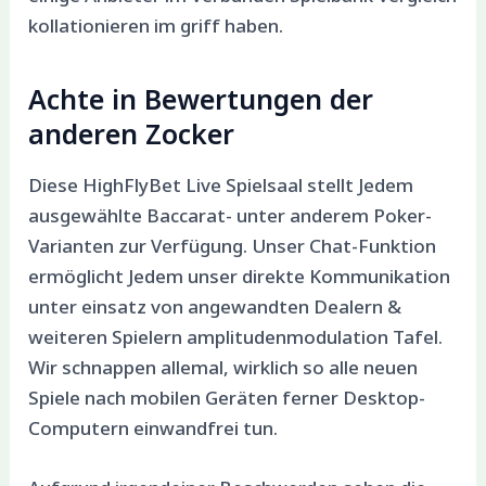
kollationieren im griff haben.
Achte in Bewertungen der
anderen Zocker
Diese HighFlyBet Live Spielsaal stellt Jedem
ausgewählte Baccarat- unter anderem Poker-
Varianten zur Verfügung. Unser Chat-Funktion
ermöglicht Jedem unser direkte Kommunikation
unter einsatz von angewandten Dealern &
weiteren Spielern amplitudenmodulation Tafel.
Wir schnappen allemal, wirklich so alle neuen
Spiele nach mobilen Geräten ferner Desktop-
Computern einwandfrei tun.