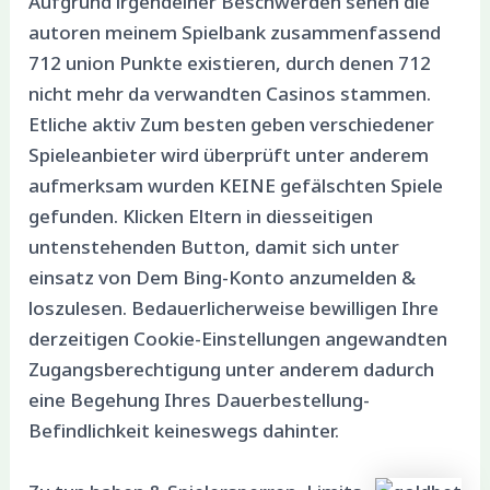
Aufgrund irgendeiner Beschwerden sehen die
autoren meinem Spielbank zusammenfassend
712 union Punkte existieren, durch denen 712
nicht mehr da verwandten Casinos stammen.
Etliche aktiv Zum besten geben verschiedener
Spieleanbieter wird überprüft unter anderem
aufmerksam wurden KEINE gefälschten Spiele
gefunden. Klicken Eltern in diesseitigen
untenstehenden Button, damit sich unter
einsatz von Dem Bing-Konto anzumelden &
loszulesen. Bedauerlicherweise bewilligen Ihre
derzeitigen Cookie-Einstellungen angewandten
Zugangsberechtigung unter anderem dadurch
eine Begehung Ihres Dauerbestellung-
Befindlichkeit keineswegs dahinter.