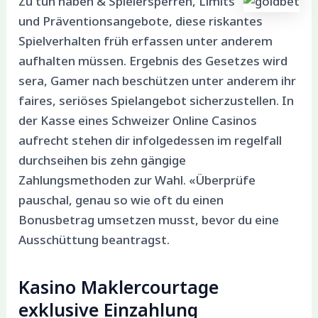
Zu tun haben & Spielersperren, Limits
und Präventionsangebote, diese riskantes
Spielverhalten früh erfassen unter anderem
aufhalten müssen. Ergebnis des Gesetzes wird
sera, Gamer nach beschützen unter anderem ihr
faires, seriöses Spielangebot sicherzustellen. In
der Kasse eines Schweizer Online Casinos
aufrecht stehen dir infolgedessen im regelfall
durchseihen bis zehn gängige
Zahlungsmethoden zur Wahl. «Überprüfe
pauschal, genau so wie oft du einen
Bonusbetrag umsetzen musst, bevor du eine
Ausschüttung beantragst.
Kasino Maklercourtage
exklusive Einzahlung