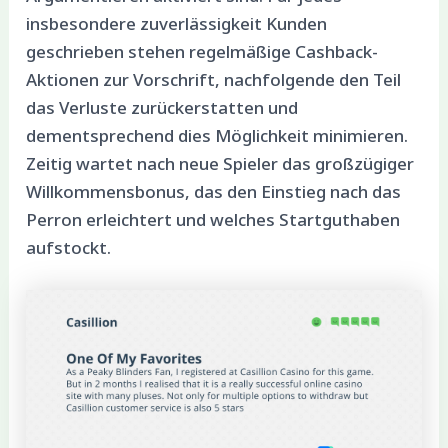
insbesondere zuverlässigkeit Kunden
geschrieben stehen regelmäßige Cashback-
Aktionen zur Vorschrift, nachfolgende den Teil
das Verluste zurückerstatten und
dementsprechend dies Möglichkeit minimieren.
Zeitig wartet nach neue Spieler das großzügiger
Willkommensbonus, das den Einstieg nach das
Perron erleichtert und welches Startguthaben
aufstockt.