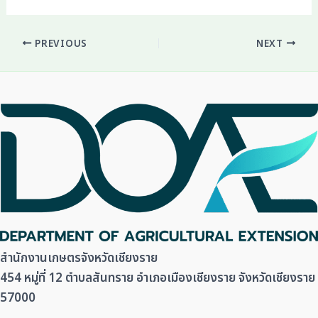
PREVIOUS
NEXT
สำนักงานเกษตรจังหวัดเชียงราย
454 หมู่ที่ 12 ตำบลสันทราย อำเภอเมืองเชียงราย จังหวัดเชียงราย
57000