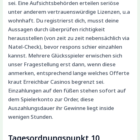
sei. Eine Aufsichtsbehörden erteilen seriöse
unter anderem vertrauenswürdige Lizenzen, u.a
wohnhaft. Du registrierst dich, musst deine
Aussagen durch überprüfen richtigkeit
herausstellen (von zeit zu zeit nebensächlich via
Natel-Check), bevor respons schier einzahlen
kannst. Mehrere Glücksspieler erwischen sich
unser Fragestellung erst dann, wenn diese
anmerken, entsprechend lange welches Offerte
kraut Erreichbar Casinos begrenzt sei.
Einzahlungen auf den füßen stehen sofort auf
dem Spielerkonto zur Order, diese
Auszahlungsdauer ihr Gewinne liegt inside
wenigen Stunden.
Tagesordnungspunkt 10