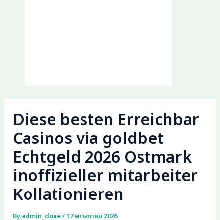
Diese besten Erreichbar
Casinos via goldbet
Echtgeld 2026 Ostmark
inoffizieller mitarbeiter
Kollationieren
By
admin_doae
/
17 พฤษภาคม 2026