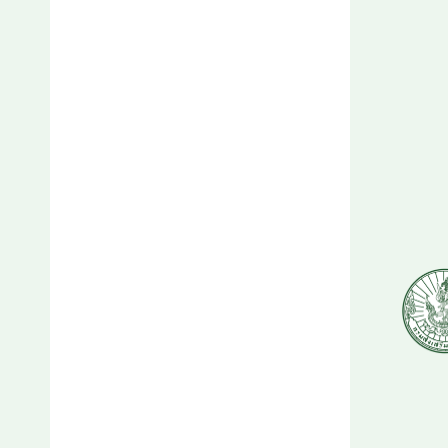
Skip
to
content