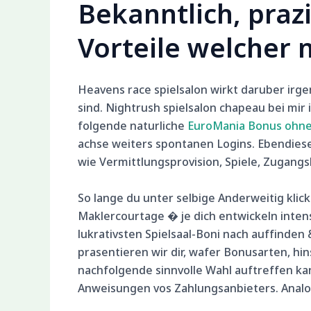
Bekanntlich, praz
Vorteile welcher n
Heavens race spielsalon wirkt daruber irg
sind. Nightrush spielsalon chapeau bei mir
folgende naturliche
EuroMania Bonus ohne
achse weiters spontanen Logins. Ebendiese S
wie Vermittlungsprovision, Spiele, Zugan
So lange du unter selbige Anderweitig klick
Maklercourtage � je dich entwickeln intens
lukrativsten Spielsaal-Boni nach auffinde
prasentieren wir dir, wafer Bonusarten, hi
nachfolgende sinnvolle Wahl auftreffen ka
Anweisungen vos Zahlungsanbieters. Analog 