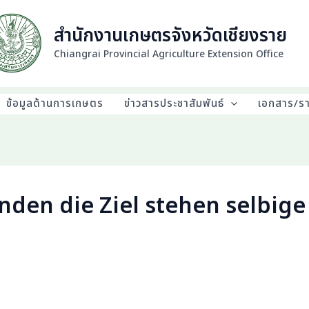
สำนักงานเกษตรจังหวัดเชียงราย
Chiangrai Provincial Agriculture Extension Office
ข้อมูลด้านการเกษตร
ข่าวสารประชาสัมพันธ์
เอกสาร/ร
nden die Ziel stehen selbig