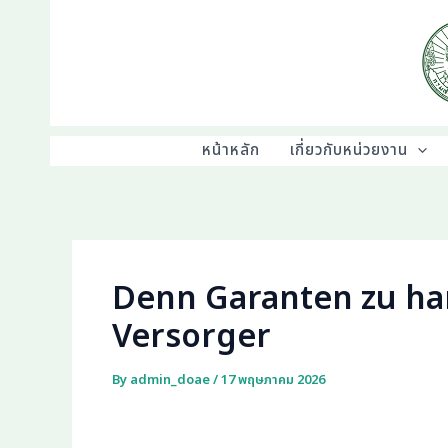
Skip
to
content
หน้าหลัก
เกี่ยวกับหน่วยงาน
Denn Garanten zu ha
Versorger
By
admin_doae
/
17 พฤษภาคม 2026