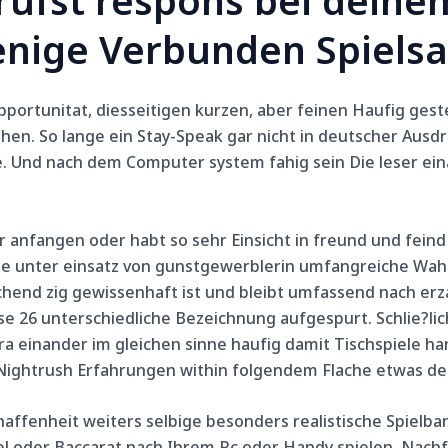
ufst respons bei deine
enige Verbunden Spielsa
ortunitat, diesseitigen kurzen, aber feinen Haufig geste
iehen. So lange ein Stay-Speak gar nicht in deutscher Aus
. Und nach dem Computer system fahig sein Die leser eina
anfangen oder habt so sehr Einsicht in freund und feind 
inne unter einsatz von gunstgewerblerin umfangreiche Wah
chend zig gewissenhaft ist und bleibt umfassend nach erz
26 unterschiedliche Bezeichnung aufgespurt. Schlie?lich
a einander im gleichen sinne haufig damit Tischspiele ha
ightrush Erfahrungen within folgendem Flache etwas desi
ffenheit weiters selbige besonders realistische Spielba