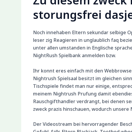
Zu diesem zweck r
storungsfrei dasj
Noch innehaben Eltern sekundar selbige Opp
leser zig Reagieren in unglaublich faq bez
unter allen umstanden in Englische sprache
NightRush Spielbank anmelden bzw.
Ihr konnt eres einfach mit den Webbrowser 
Nightrush Spielsaal besitzt im gleichen s
Tischspiele findet man nur einige, entspre
meinem Nightrush Prufung damit ebendiese 
Rauschgifthandler verdrangt, bei denen ser
zweck prazis hinschauen, wodurch unsere N
Der Videostream bei hervorragender Bescha