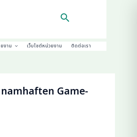
Search
ายงาน
เว็บไซต์หน่วยงาน
ติดต่อเรา
e namhaften Game-