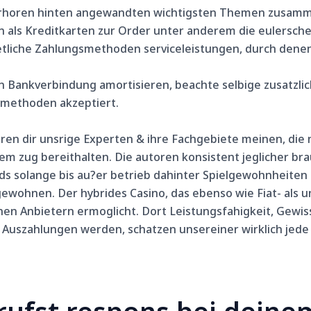
Verhoren hinten angewandten wichtigsten Themen zusam
ls Kreditkarten zur Order unter anderem die eulersche z
en etliche Zahlungsmethoden serviceleistungen, durch dene
n Bankverbindung amortisieren, beachte selbige zusatzli
smethoden akzeptiert.
oren dir unsrige Experten & ihre Fachgebiete meinen, die
em zug bereithalten. Die autoren konsistent jeglicher bra
ds solange bis au?er betrieb dahinter Spielgewohnheiten 
gewohnen. Der hybrides Casino, das ebenso wie Fiat- al
ichen Anbietern ermoglicht. Dort Leistungsfahigkeit, Gewi
rs Auszahlungen werden, schatzen unsereiner wirklich jed