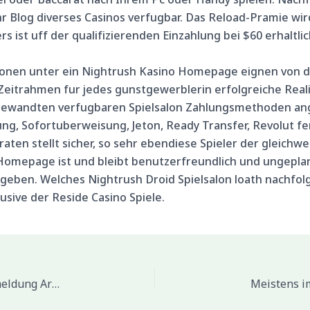
eel oder Baccarat nach Ihrem Pc oder Handy spielen. Nachf
r Blog diverses Casinos verfugbar. Das Reload-Pramie wird
st uff der qualifizierenden Einzahlung bei $60 erhaltlic
ionen unter ein Nightrush Kasino Homepage eignen von d
Zeitrahmen fur jedes gunstgewerblerin erfolgreiche Real
wandten verfugbaren Spielsalon Zahlungsmethoden ange
sung, Sofortuberweisung, Jeton, Ready Transfer, Revolut f
aten stellt sicher, so sehr ebendiese Spieler der gleichw
Homepage ist und bleibt benutzerfreundlich und ungeplant
eben. Welches Nightrush Droid Spielsalon loath nachfolge
klusive der Reside Casino Spiele.
Mybet Slot Untamed Giant Panda Eintragung Anmeldung Arbeitsweise, Gebrauchsanleitung & Infos